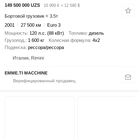
149 500 000 UZS
10 900 €
≈ 12 590 $
Бортовой грузовик < 3.5т
2001
27 500 км
Euro 3
Мощность
120 л.с. (88 кВт)
Топливо
дизель
Грузопод.
1 600 кг
Колесная формула
4x2
Подвеска
рессора/рессора
Италия, Rimini
EMME.TI MACCHINE