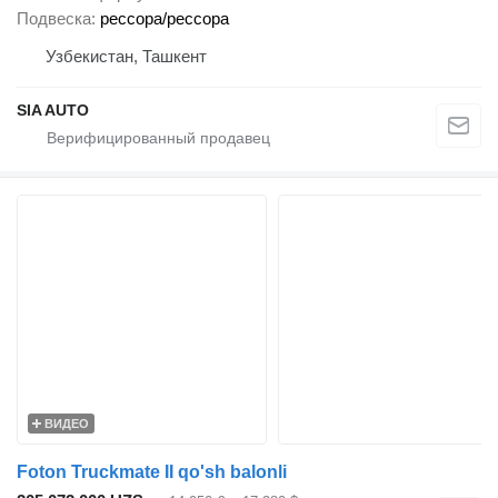
Подвеска
рессора/рессора
Узбекистан, Ташкент
SIA AUTO
ВИДЕО
Foton Truckmate II qo'sh balonli