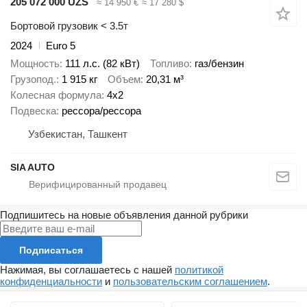
205 072 000 UZS
≈ 14 950 €
≈ 17 280 $
Бортовой грузовик < 3.5т
2024
Euro 5
Мощность
111 л.с. (82 кВт)
Топливо
газ/бензин
Грузопод.
1 915 кг
Объем
20,31 м³
Колесная формула
4x2
Подвеска
рессора/рессора
Узбекистан, Ташкент
SIA AUTO
Подпишитесь на новые объявления данной рубрики
Подписаться
Нажимая, вы соглашаетесь с нашей
политикой
конфиденциальности
и
пользовательским соглашением
.