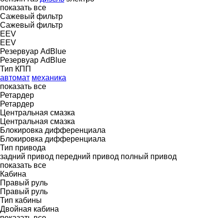
показать все
Сажевый фильтр
Сажевый фильтр
EEV
EEV
Резервуар AdBlue
Резервуар AdBlue
Тип КПП
автомат
механика
показать все
Ретардер
Ретардер
Центральная смазка
Центральная смазка
Блокировка дифференциала
Блокировка дифференциала
Тип привода
задний привод
передний привод
полный привод
показать все
Кабина
Правый руль
Правый руль
Тип кабины
Двойная кабина
показать все