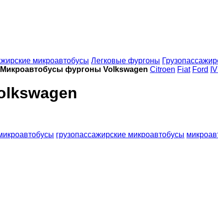
жирские микроавтобусы
Легковые фургоны
Грузопассажир
Микроавтобусы фургоны Volkswagen
Citroen
Fiat
Ford
I
olkswagen
микроавтобусы
грузопассажирские микроавтобусы
микроав