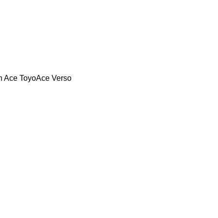
n Ace
ToyoAce
Verso