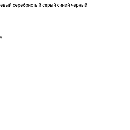
жевый
серебристый
серый
синий
черный
м
г
г
г
м
м