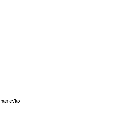
inter
eVito