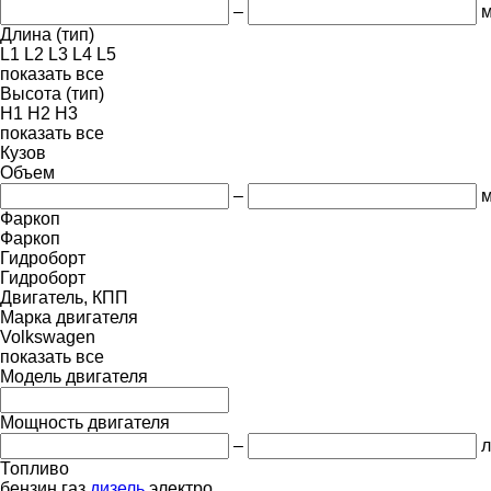
–
Длина (тип)
L1
L2
L3
L4
L5
показать все
Высота (тип)
H1
H2
H3
показать все
Кузов
Объем
–
м
Фаркоп
Фаркоп
Гидроборт
Гидроборт
Двигатель, КПП
Марка двигателя
Volkswagen
показать все
Модель двигателя
Мощность двигателя
–
л
Топливо
бензин
газ
дизель
электро