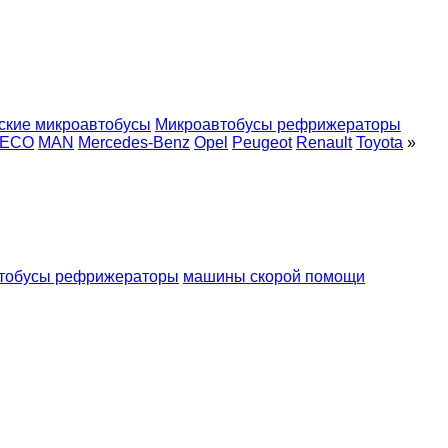
ские микроавтобусы
Микроавтобусы рефрижераторы
VECO
MAN
Mercedes-Benz
Opel
Peugeot
Renault
Toyota
»
тобусы рефрижераторы
машины скорой помощи