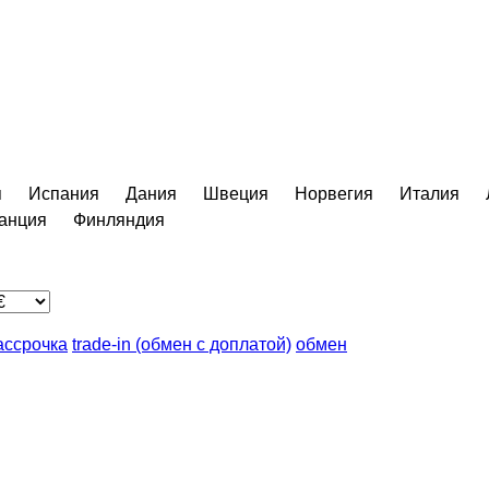
я
Испания
Дания
Швеция
Норвегия
Италия
анция
Финляндия
ассрочка
trade-in (обмен с доплатой)
обмен