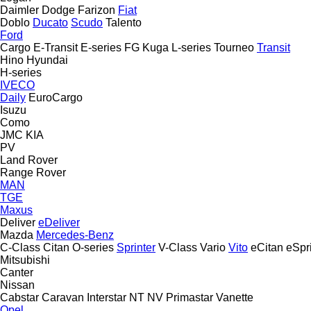
Daimler
Dodge
Farizon
Fiat
Doblo
Ducato
Scudo
Talento
Ford
Cargo
E-Transit
E-series
FG
Kuga
L-series
Tourneo
Transit
Hino
Hyundai
H-series
IVECO
Daily
EuroCargo
Isuzu
Como
JMC
KIA
PV
Land Rover
Range Rover
MAN
TGE
Maxus
Deliver
eDeliver
Mazda
Mercedes-Benz
C-Class
Citan
O-series
Sprinter
V-Class
Vario
Vito
eCitan
eSpr
Mitsubishi
Canter
Nissan
Cabstar
Caravan
Interstar
NT
NV
Primastar
Vanette
Opel