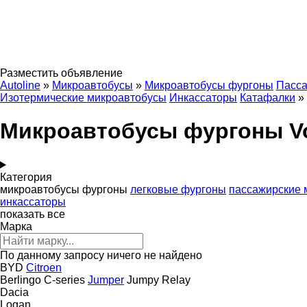
Разместить объявление
Autoline
»
Микроавтобусы
»
Микроавтобусы фургоны
Пасса
Изотермические микроавтобусы
Инкассаторы
Катафалки
»
Микроавтобусы фургоны V
Категория
микроавтобусы фургоны
легковые фургоны
пассажирские 
инкассаторы
показать все
Марка
По данному запросу ничего не найдено
BYD
Citroen
Berlingo
C-series
Jumper
Jumpy
Relay
Dacia
Logan