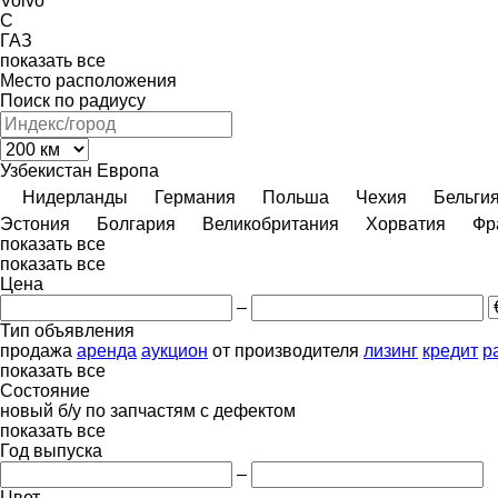
Volvo
C
ГАЗ
показать все
Место расположения
Поиск по радиусу
Узбекистан
Европа
Нидерланды
Германия
Польша
Чехия
Бельги
Эстония
Болгария
Великобритания
Хорватия
Фр
показать все
показать все
Цена
–
Тип объявления
продажа
аренда
аукцион
от производителя
лизинг
кредит
р
показать все
Состояние
новый
б/у
по запчастям
с дефектом
показать все
Год выпуска
–
Цвет