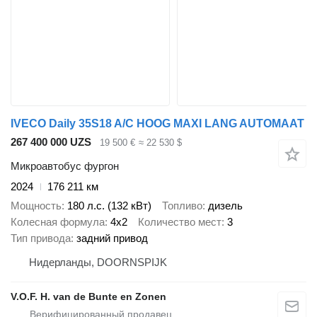
IVECO Daily 35S18 A/C HOOG MAXI LANG AUTOMAAT
267 400 000 UZS
19 500 €
≈ 22 530 $
Микроавтобус фургон
2024
176 211 км
Мощность
180 л.с. (132 кВт)
Топливо
дизель
Колесная формула
4x2
Количество мест
3
Тип привода
задний привод
Нидерланды, DOORNSPIJK
V.O.F. H. van de Bunte en Zonen