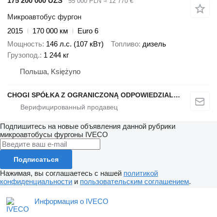
175 200 000 UZS
55 000 PLN
≈ 12 770 €
Микроавтобус фургон
2015
170 000 км
Euro 6
Мощность
146 л.с. (107 кВт)
Топливо
дизель
Грузопод.
1 244 кг
Польша, Księżyno
CHOGI SPÓŁKA Z OGRANICZONĄ ODPOWIEDZIALNOŚCIĄ
Подпишитесь на новые объявления данной рубрики
микроавтобусы фургоны
IVECO
Подписаться
Нажимая, вы соглашаетесь с нашей
политикой
конфиденциальности
и
пользовательским соглашением
.
Информация о IVECO