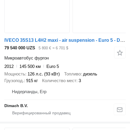
IVECO 35S13 L4H2 maxi - air suspension - Euro 5 - Dutch vehicle - 130
79 540 000 UZS
5 800 €
≈ 6 701 $
Микроавтобус фургон
2012
145 500 км
Euro 5
Мощность
126 л.с. (93 кВт)
Топливо
дизель
Грузопод.
915 кг
Количество мест
3
Нидерланды, Erp
Dimach B.V.