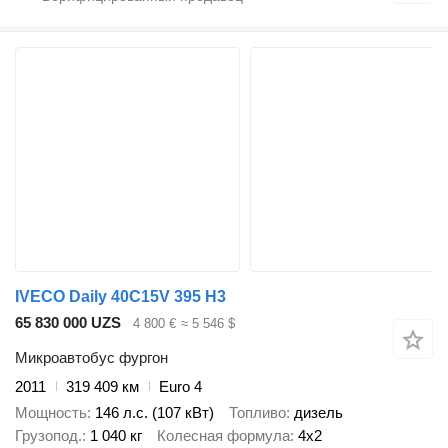
IVECO Daily 40C15V 395 H3
65 830 000 UZS
4 800 €
≈ 5 546 $
Микроавтобус фургон
2011
319 409 км
Euro 4
Мощность
146 л.с. (107 кВт)
Топливо
дизель
Грузопод.
1 040 кг
Колесная формула
4x2