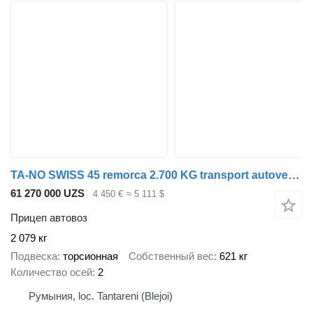
TA-NO SWISS 45 remorca 2.700 KG transport autovehicule
61 270 000 UZS
4 450 €
≈ 5 111 $
Прицеп автовоз
2 079 кг
Подвеска
торсионная
Собственный вес
621 кг
Количество осей
2
Румыния, loc. Tantareni (Blejoi)