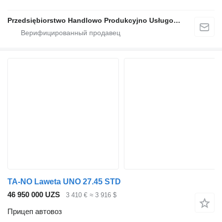
Przedsiębiorstwo Handlowo Produkcyjno Usługowe TA-NO
TA-NO Laweta UNO 27.45 STD
46 950 000 UZS
3 410 €
≈ 3 916 $
Прицеп автовоз