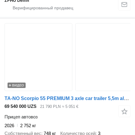
ZPHU Delfin
ВИДЕО
TA-NO Scorpio 55 PREMIUM 3 axle car trailer 5,5m alu floor 3500kg GVW
69 540 000 UZS
21 790 PLN
≈ 5 051 €
Прицеп автовоз
2026
2 752 кг
Собственный вес
748 кг
Количество осей
3