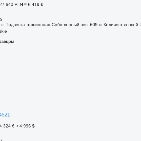
27 640 PLN
≈ 6 419 €
й
 кг
Подвеска
торсионная
Собственный вес
609 кг
Количество осей
kie
одавцом
-4521
4 324 €
≈ 4 996 $
й