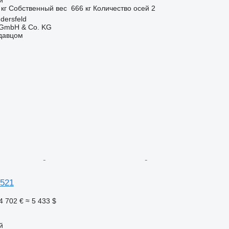
 кг
Собственный вес
666 кг
Количество осей
2
dersfeld
 GmbH & Co. KG
одавцом
4521
4 702 €
≈ 5 433 $
й