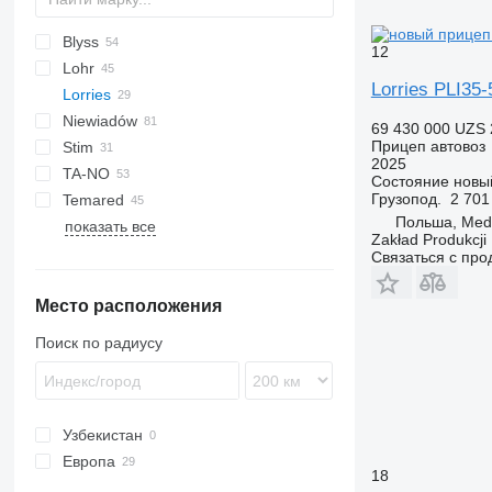
Blyss
12
Lohr
Jupiter
A Transporter
Lorries PLI35
Lorries
Race Transporter
Eurolohr
Niewiadów
T Transporter
Maxilohr
69 430 000 UZS
Прицеп автовоз
Stim
N-series
Pegasus
2025
TA-NO
Состояние
новы
Грузопод.
2 701
Temared
Formula
Польша, Med
показать все
Trio
Car Flat
Zakład Produkcji 
Uno
Universal
Связаться с пр
Место расположения
Поиск по радиусу
Узбекистан
Европа
18
Польша