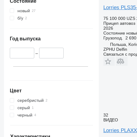
Состояние
Lorries PLS35
новый
б/у
75 100 000 UZS
Прицеп автовоз
2026
Состояние
новы
Грузопод.
2 690
Год выпуска
Польша, Końs
ZPHU Delfin
–
Связаться с пр
Цвет
серебристый
серый
черный
32
ВИДЕО
Lorries PLAX
Характеристики