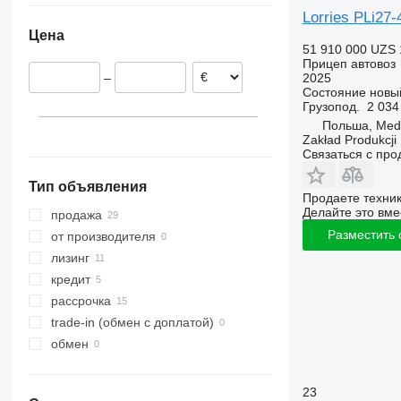
Lorries PLi27-
Германия
Цена
Швеция
51 910 000 UZS
Прицеп автовоз
2025
–
Состояние
новы
Грузопод.
2 034
Польша, Med
Zakład Produkcji 
Связаться с пр
Тип объявления
Продаете техни
Делайте это вме
продажа
Разместить
от производителя
лизинг
кредит
рассрочка
trade-in (обмен с доплатой)
обмен
23