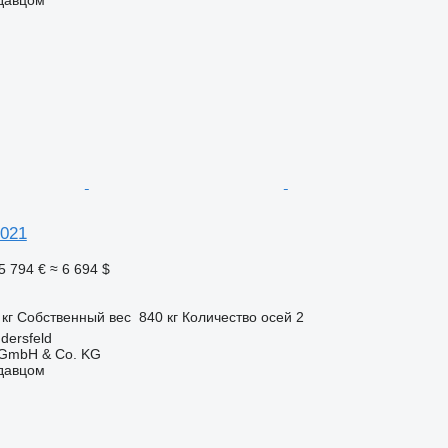
5021
5 794 €
≈ 6 694 $
 кг
Собственный вес
840 кг
Количество осей
2
dersfeld
 GmbH & Co. KG
одавцом