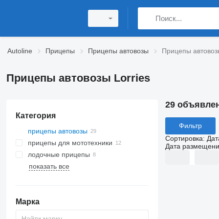
Autoline
Прицепы
Прицепы автовозы
Прицепы автовозы
Прицепы автовозы Lorries
29 объявле
Категория
Фильтр
прицепы автовозы
Сортировка
:
Дат
прицепы для мототехники
Дата размещен
лодочные прицепы
показать все
Марка