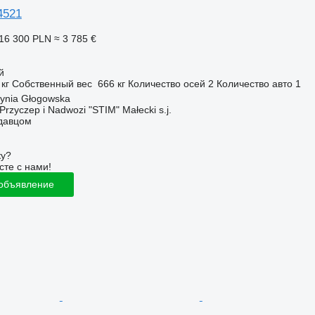
4521
16 300 PLN
≈ 3 785 €
й
 кг
Собственный вес
666 кг
Количество осей
2
Количество авто
1
ynia Głogowska
Przyczep i Nadwozi "STIM" Małecki s.j.
одавцом
ку?
сте с нами!
 объявление