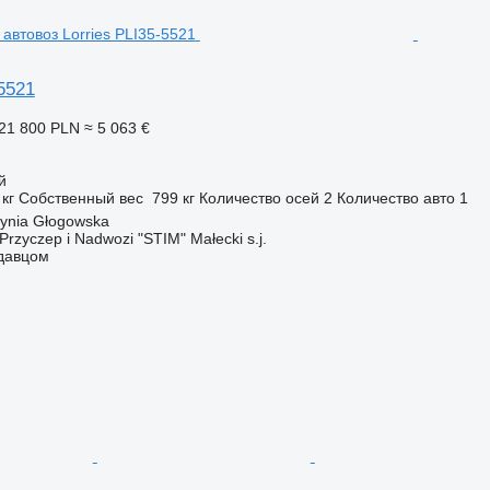
-5521
21 800 PLN
≈ 5 063 €
й
 кг
Собственный вес
799 кг
Количество осей
2
Количество авто
1
ynia Głogowska
Przyczep i Nadwozi "STIM" Małecki s.j.
одавцом