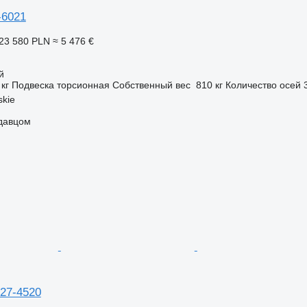
-6021
23 580 PLN
≈ 5 476 €
й
 кг
Подвеска
торсионная
Собственный вес
810 кг
Количество осей
kie
одавцом
X27-4520