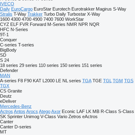
IVECO
Daily
EuroCargo
EuroStar
Eurotech
Eurotrakker
Magirus
S-Way
Stralis
T-Way
Trakker
Turbo Daily
Turbostar
X-Way
1600
4300
4700
4900
7400
7600
WorkStar
CYZ
ELF
FVR
Forward
M-Series
NMR
NPR
NQR
HFC
N-Series
9T-1
Conquer
C-series
T-series
BigBody
SD
S 24
18 series
29 series
110 series
150 series
151 series
Defender
MAN
A-series
F8
F90
KAT
L2000
LE
NL series
TGA
TGE
TGL
TGM
TGS
TGX
CS
Granite
Deutz
eDeliver
Mercedes-Benz
Actros
Antos
Arocs
Atego
Axor
Econic
LAF
LK
MB
R-Class
S-Class
SK
Sprinter
Unimog
V-Class
Vario
Zetros
eActros
Canter
Canter
D-series
MT