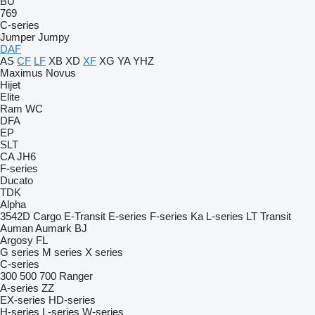
BU
769
C-series
Jumper
Jumpy
DAF
AS
CF
LF
XB
XD
XF
XG
YA
YHZ
Maximus
Novus
Hijet
Elite
Ram
WC
DFA
EP
SLT
CA
JH6
F-series
Ducato
TDK
Alpha
3542D
Cargo
E-Transit
E-series
F-series
Ka
L-series
LT
Transit
Auman
Aumark
BJ
Argosy
FL
G series
M series
X series
C-series
300
500
700
Ranger
A-series
ZZ
EX-series
HD-series
H-series
L-series
W-series