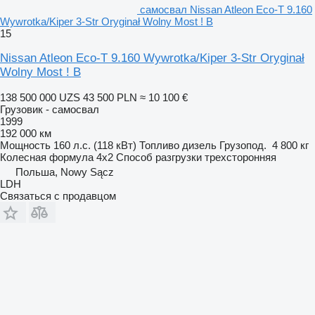
самосвал Nissan Atleon Eco-T 9.160
Wywrotka/Kiper 3-Str Oryginał Wolny Most ! B
15
Nissan Atleon Eco-T 9.160 Wywrotka/Kiper 3-Str Oryginał
Wolny Most ! B
138 500 000 UZS
43 500 PLN
≈ 10 100 €
Грузовик - самосвал
1999
192 000 км
Мощность
160 л.с. (118 кВт)
Топливо
дизель
Грузопод.
4 800 кг
Колесная формула
4x2
Способ разгрузки
трехсторонняя
Польша, Nowy Sącz
LDH
Связаться с продавцом