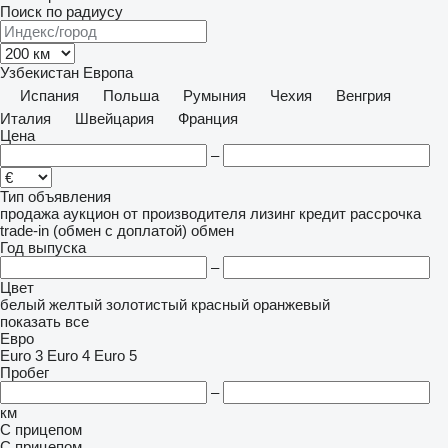
Поиск по радиусу
Узбекистан
Европа
Испания
Польша
Румыния
Чехия
Венгрия
Италия
Швейцария
Франция
Цена
–
Тип объявления
продажа
аукцион
от производителя
лизинг
кредит
рассрочка
trade-in (обмен с доплатой)
обмен
Год выпуска
–
Цвет
белый
желтый
золотистый
красный
оранжевый
показать все
Евро
Euro 3
Euro 4
Euro 5
Пробег
–
км
С прицепом
С прицепом