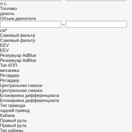
л.с.
Топливо
дизель
Объем двигателя
–
см³
Сажевый фильтр
Сажевый фильтр
EEV
EEV
Резервуар AdBlue
Резервуар AdBlue
Тип КПП
механика
Ретардер
Ретардер
Центральная смазка
Центральная смазка
Блокировка дифференциала
Блокировка дифференциала
Тип привода
задний привод
Кабина
Правый руль
Правый руль
Тип кабины