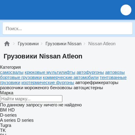
Грузовики
Грузовики Nissan
Nissan Atleon
Грузовики Nissan Atleon
Категория
самосвалы
крюковые мультилифты
автофургоны
автовозы
бортовые грузовики
коммерческие автомобили
тентованные
грузовики
изотермические фургоны
авторефрижераторы
развозчики мороженого
бензовозы
автоцистерны
Марка
По данному запросу ничего не найдено
BM
HD
D-series
A series
D series
Tugra
TK