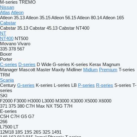
M-series
TREMO
Nissan
Atlas
Atleon
Atleon 35.13
Atleon 35.15
Atleon 56.15
Atleon 80.14
Atleon 165
Cabstar
Cabstar 35.13
Cabstar 45.13
Cabstar NT400
NT
NT400
NT500
Movano
Vivaro
335
378
567
Boxer
Porter
C-series
D-series
D Wide
G-series
K-series
Kerax
Magnum
Manager
Mascott
Master
Maxity
Midliner
Midlum
Premium
T-series
TRM
Scania
Century
G-series
K-series
L-series
LB
P-series
R-series
S-series
T-
series
SKI
F2000
F3000
H3000
L3000
M3000
X3000
X5000
X6000
371
375
380
C7H
Max
NX
T5G
T7H
E-series
C5H
C7H
G5
G7
266
L7500
LT
12M18
18S
19S
26S
32S
1491