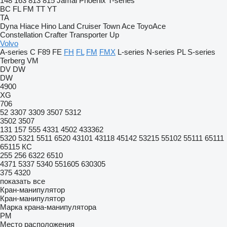
148
163
813
815
Jamal
Phoenix
T-series
BC
FL
FM
TT
YT
TA
Dyna
Hiace
Hino
Land Cruiser
Town Ace
ToyoAce
Constellation
Crafter
Transporter
Up
Volvo
A-series
C
F89
FE
FH
FL
FM
FMX
L-series
N-series
PL
S-series
Terberg
VM
DV
DW
DW
4900
XG
706
52
3307
3309
3507
5312
3502
3507
131
157
555
4331
4502
433362
5320
5321
5511
6520
43101
43118
45142
53215
55102
55111
65111
65115
КС
255
256
6322
6510
4371
5337
5340
551605
630305
375
4320
показать все
Кран-манипулятор
Кран-манипулятор
Марка крана-манипулятора
PM
Место расположения