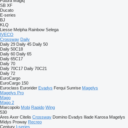
Futura
Magiq
SB
XF
Ducato
E-series
BJ
KLQ
Liesse
Melpha
Rainbow
Selega
IVECO
Crossway
Daily
Daily 29
Daily 45
Daily 50
Daily 50C18
Daily 60
Daily 65
Daily 65C17
Daily 70
Daily 70C17
Daily 70C21
Daily 72
EuroCargo
EuroCargo 150
Euroclass
Eurorider
Evadys
Ferqui Sunrise
Magelys
Magelys Pro
Mago
Mago 2
Marcopolo
Mobi
Rapido
Wing
530
Ares
Axer
Citelis
Crossway
Domino
Evadys
Iliade
Karosa
Magelys
Midys
Proway
Recreo
Century
I-series