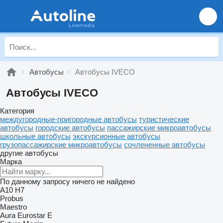
Автобусы
Автобусы IVECO
Автобусы IVECO
Категория
междугородные-пригородные автобусы
туристические
автобусы
городские автобусы
пассажирские микроавтобусы
школьные автобусы
экскурсионные автобусы
грузопассажирские микроавтобусы
сочлененные автобусы
другие автобусы
Марка
По данному запросу ничего не найдено
A10
H7
Probus
Maestro
Aura
Eurostar E