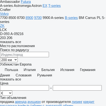
Ambassador
Futura
A-series
Astromega
Astron
EX
T-series
Crafter
Volvo
7700
8500
8700
8900
9700
9900
A-series
B-series
BM
Carrus
PL
S-
series
ZK
LCK
D-093
А-09216
203
206
показать все
Место расположения
Поиск по радиусу
Узбекистан
Европа
Польша
Италия
Бельгия
Испания
Германия
Дания
Словакия
Румыния
показать все
Цена
–
Тип объявления
продажа
аренда
аукцион
от производителя
лизинг
кредит
рассрочка
trade-in (обмен с доплатой)
обмен