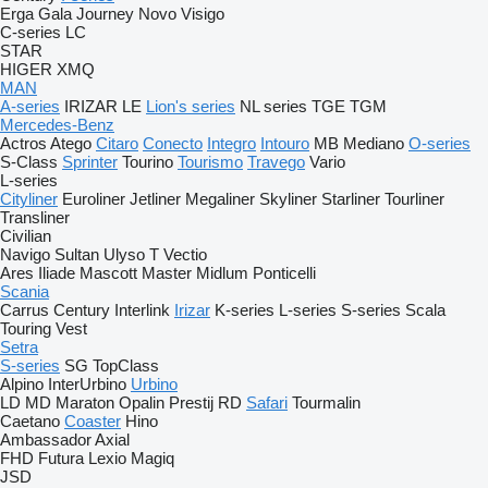
Erga
Gala
Journey
Novo
Visigo
C-series
LC
STAR
HIGER
XMQ
MAN
A-series
IRIZAR
LE
Lion's series
NL series
TGE
TGM
Mercedes-Benz
Actros
Atego
Citaro
Conecto
Integro
Intouro
MB
Mediano
O-series
S-Class
Sprinter
Tourino
Tourismo
Travego
Vario
L-series
Cityliner
Euroliner
Jetliner
Megaliner
Skyliner
Starliner
Tourliner
Transliner
Civilian
Navigo
Sultan
Ulyso T
Vectio
Ares
Iliade
Mascott
Master
Midlum
Ponticelli
Scania
Carrus
Century
Interlink
Irizar
K-series
L-series
S-series
Scala
Touring
Vest
Setra
S-series
SG
TopClass
Alpino
InterUrbino
Urbino
LD
MD
Maraton
Opalin
Prestij
RD
Safari
Tourmalin
Caetano
Coaster
Hino
Ambassador
Axial
FHD
Futura
Lexio
Magiq
JSD