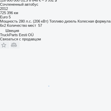
118 600 000 UZS
8 648 €
≈ 9 992 $
Сочлененный автобус
2012
725 396 км
Euro 5
Мощность
280 л.с. (206 кВт)
Топливо
дизель
Колесная формула
6x2
Количество мест
57
Швеция
TruckParts Eesti OÜ
Связаться с продавцом