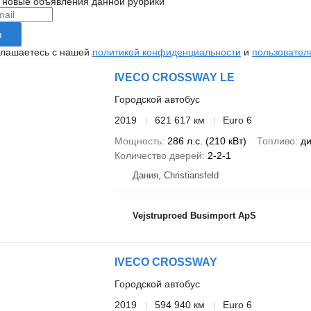
 новые объявления данной рубрики
я
глашаетесь с нашей
политикой конфиденциальности
и
пользовател
IVECO CROSSWAY LE
Городской автобус
2019
621 617 км
Euro 6
Мощность
286 л.с. (210 кВт)
Топливо
ди
Количество дверей
2-2-1
Дания, Christiansfeld
Vejstruproed Busimport ApS
IVECO CROSSWAY
Городской автобус
2019
594 940 км
Euro 6