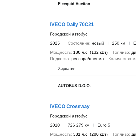
Fleequid Auction
IVECO Daily 70C21
Городской автобус
2025
Состояние
новый
250 км
E
Мощность
180 л.с. (132 кВт)
Топливо
ди
Подвеска
рессора/пневмо
Количество м
Хорватия
AUTOBUS D.O.O.
IVECO Crossway
Городской автобус
2010
726 279 км
Euro 5
Мощность
381 л.с. (280 кВт)
Топливо
ди