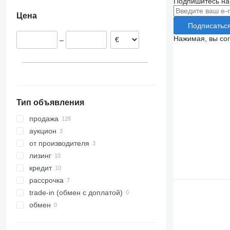
Подпишитесь на
Польша
Цена
Дания
Подписатьс
Италия
Нажимая, вы со
–
Эстония
Хорватия
Чехия
Словакия
показать все
Тип объявления
продажа
аукцион
от производителя
лизинг
кредит
рассрочка
trade-in (обмен с доплатой)
обмен