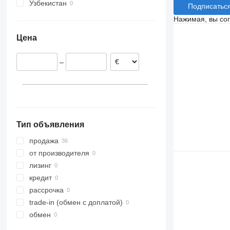
Узбекистан
Tourismo
BM
Подписатьс
Travego
Carrus
Нажимая, вы со
Vario
PL
Цена
S-series
–
Тип объявления
продажа
от производителя
лизинг
кредит
рассрочка
trade-in (обмен с доплатой)
обмен