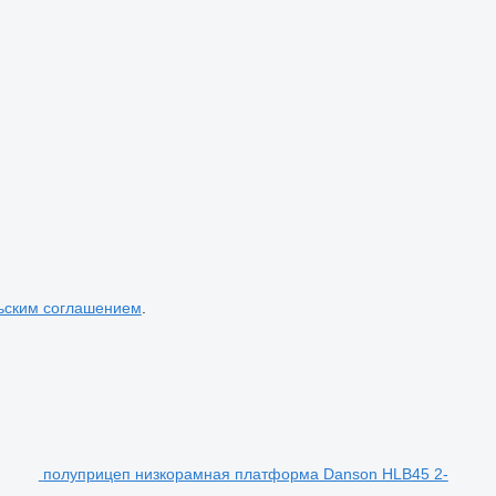
ьским соглашением
.
полуприцеп низкорамная платформа Danson HLB45 2-