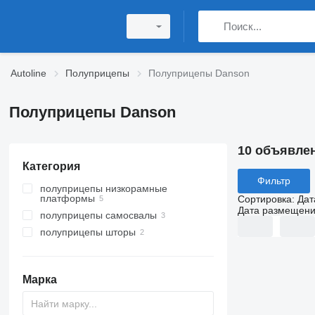
Autoline
Полуприцепы
Полуприцепы Danson
Полуприцепы Danson
10 объявле
Категория
Фильтр
полуприцепы низкорамные
платформы
Сортировка
:
Дат
Дата размещен
полуприцепы самосвалы
полуприцепы шторы
Марка