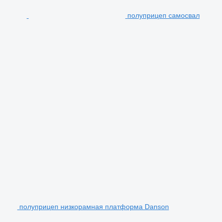
полуприцеп самосвал
полуприцеп низкорамная платформа Danson