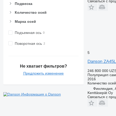
Связаться с пр
Подвеска
Количество осей
Марка осей
Подъемная ось
Поворотная ось
5
Danson ZA45L
Не хватает фильтров?
246 800 000 UZ
Предложить изменение
Полуприцеп сам
2016
Количество осей
Финляндия, 
Kenttäsepät Oy
Информация о Danson
Связаться с пр