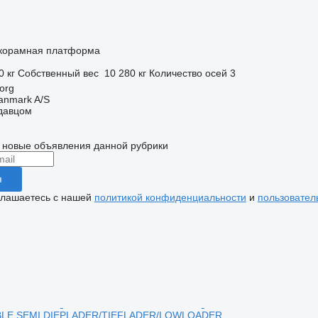
корамная платформа
0 кг
Собственный вес
10 280 кг
Количество осей
3
org
anmark A/S
одавцом
 новые объявления данной рубрики
я
глашаетесь с нашей
политикой конфиденциальности
и
пользовател
LE SEMI DIEPLADER/TIEFLADER/LOWLOADER