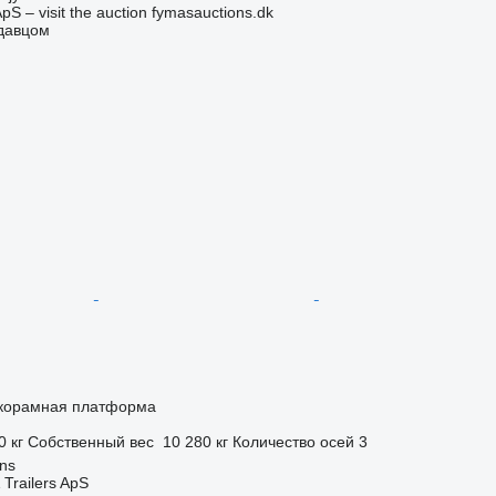
pS – visit the auction fymasauctions.dk
одавцом
корамная платформа
0 кг
Собственный вес
10 280 кг
Количество осей
3
ns
 Trailers ApS