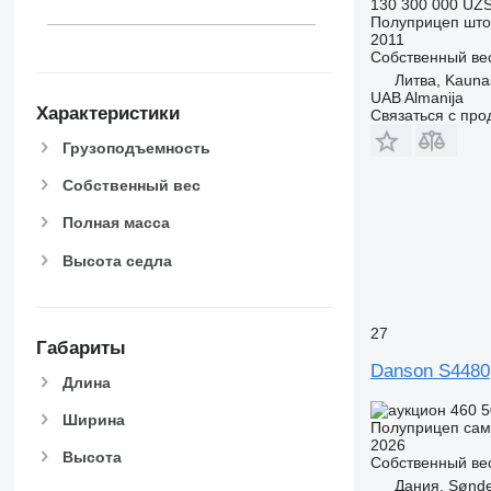
130 300 000 UZ
Полуприцеп шт
2011
Собственный ве
Литва, Kauna
UAB Almanija
Характеристики
Связаться с пр
Грузоподъемность
Собственный вес
Полная масса
Высота седла
27
Габариты
Danson S4480
Длина
460 5
Ширина
Полуприцеп сам
2026
Высота
Собственный ве
Дания, Sønde