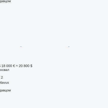
одавцом
S
18 000 €
≈ 20 800 $
освал
2
Alavus
одавцом