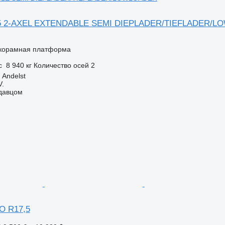
5 2-AXEL EXTENDABLE SEMI DIEPLADER/TIEFLADER/
корамная платформа
с
8 940 кг
Количество осей
2
Andelst
V.
одавцом
O R17,5