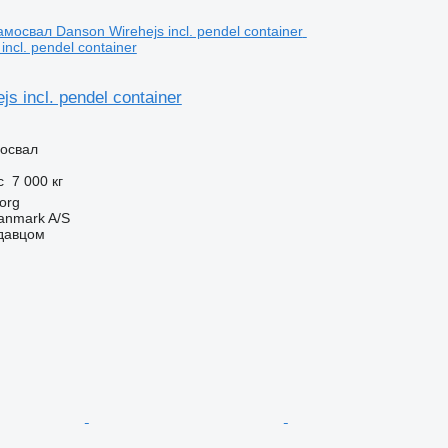
incl. pendel container
s incl. pendel container
освал
с
7 000 кг
org
anmark A/S
одавцом