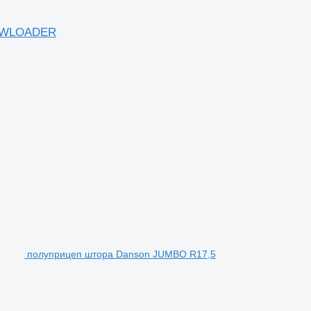
LOWLOADER
полуприцеп штора Danson JUMBO R17,5