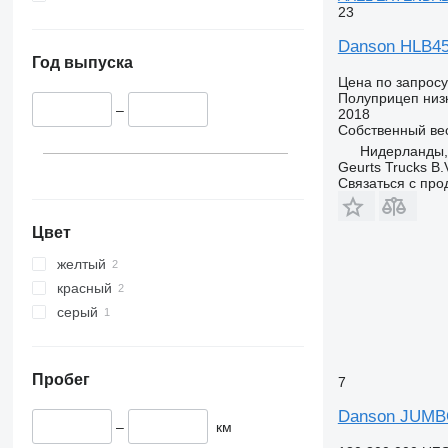
23
Danson HLB4
Год выпуска
Цена по запросу
Полуприцеп низ
–
2018
Собственный ве
Нидерланды, 
Geurts Trucks B.
Связаться с пр
Цвет
желтый
красный
серый
Пробег
7
Danson JUMB
–
км