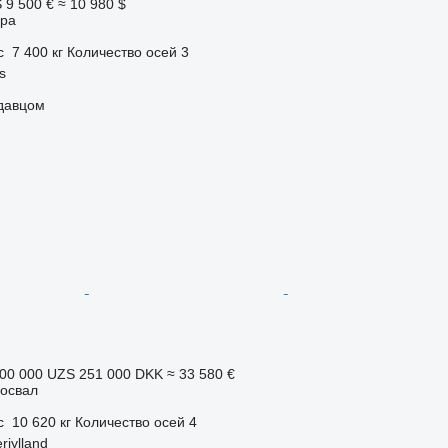
S
9 500 €
≈ 10 980 $
ора
с
7 400 кг
Количество осей
3
s
одавцом
00 000 UZS
251 000 DKK
≈ 33 580 €
освал
с
10 620 кг
Количество осей
4
rjylland