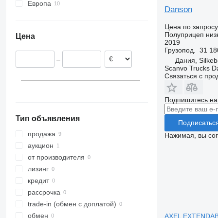
Европа
Danson
Дания
Цена по запросу
Нидерланды
Полуприцеп низ
Цена
Финляндия
2019
Грузопод.
31 18
Литва
–
Дания, Silkeb
Scanvo Trucks D
Связаться с пр
Подпишитесь на
Тип объявления
Подписатьс
продажа
Нажимая, вы со
аукцион
от производителя
лизинг
кредит
рассрочка
trade-in (обмен с доплатой)
обмен
AXEL EXTENDAB