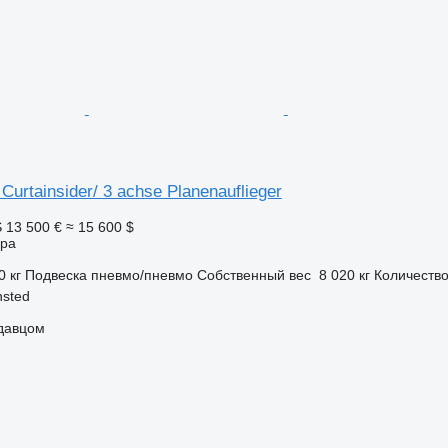
Curtainsider/ 3 achse Planenauflieger
S
13 500 €
≈ 15 600 $
ора
0 кг
Подвеска
пневмо/пневмо
Собственный вес
8 020 кг
Количество
nsted
одавцом