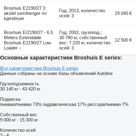
Broshuis E2190/27 3
Год: 2013, количество
akslet semihenger m/
29 040 €
осей: 3
kjørebruer
Broshuis E/2190/27 - 6.5
Год: 2002, грузопод.:
Meters Extendable
30 780 кг, собственный
12 500 €
Broshuis E2190/27 Low
вес: 7 220 кг, количество
Loader –
осей: 3
Основные характеристики Broshuis E series:
Все характеристики Broshuis E series
Данные собраны на основе базы объявлений Autoline
Грузоподъемность
30 140 кг
-
43 420 кг
Подвеска
пневмо/пневмо
73%
гидравлическая
17%
рессора/пневмо
7%
Собственный вес
9 000 кг
-
15 300 кг
Количество осей
3
-
4