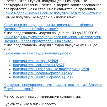
E series. Чтобы купить полуприцепы низкорамные
платформы Broshuis E series, выберите заинтересовавшее
вас предложение на странице и свяжитесь с продавцом.
Какие модели Broshuis самые популярные в Узбекистане?
Самые популярные модели в Узбекистане:
Какая цена на полуприцепы низкорамные платформы
Broshuis E series в Узбекистане?
У нас представлены модели по цене от 100 до 150 000 €
Какие годы выпуска полуприцепов низкорамных платформ
Broshuis E series представлены на сайте?
У нас представлены модели с годом выпуска от 1980 до
2026
Какие еще бывают виды полуприцепов?
полуприцепы шторы [3492]
полуприцепы самосвалы [2671]
полуприцепы низкорамные платформы [2359]
полуприцепы рефрижераторы [2022]
полуприцепы контейнеровозы [1205]
Как купить полуприцепы низкорамные платформы Broshuis
E series в лизинг?
Мы сотрудничаем с лизинговыми компаниями.
Купить технику в лизинг просто: