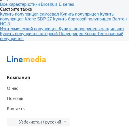
Все характеристики Broshuis E series
Смотрите также
Купить полуприцеп самосвал
Купить полуприцеп
Купить
полуприцеп Krone SDP 27
Купить бортовой полуприцеп
Велтон
НС 3
Изотермический полуприцеп
Купить полуприцеп холодильник
Купить полуприцеп шторный
Полуприцеп Кроне
Тентованный
полуприцеп
Компания
О нас
Помощь
Контакты
Узбекистан / русский