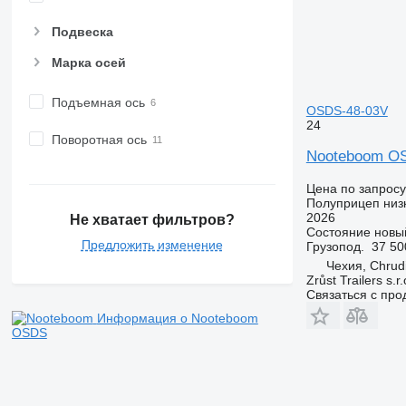
Подвеска
Марка осей
Подъемная ось
OSDS-48-03V
24
Поворотная ось
Nooteboom O
Цена по запросу
Полуприцеп низ
2026
Не хватает фильтров?
Состояние
новы
Предложить изменение
Грузопод.
37 50
Чехия, Chrud
Zrůst Trailers s.r.
Связаться с пр
Информация о Nooteboom
OSDS