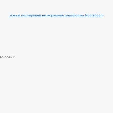
новый полуприцеп низкорамная платформа Nooteboom
во осей
3