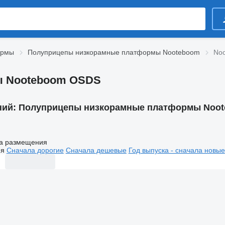
ормы
Полуприцепы низкорамные платформы Nooteboom
No
ы Nooteboom OSDS
ний:
Полуприцепы низкорамные платформы Noo
а размещения
ия
Сначала дорогие
Сначала дешевые
Год выпуска - сначала новые