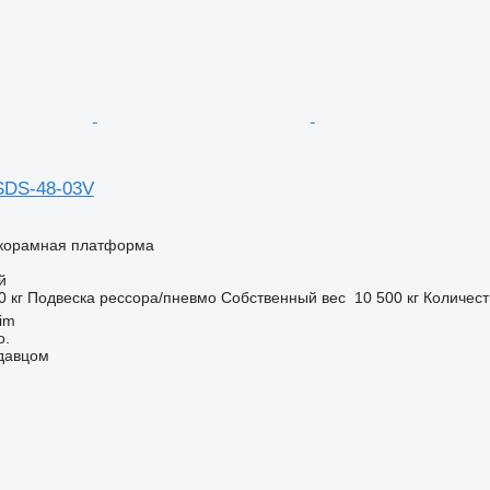
SDS-48-03V
корамная платформа
й
0 кг
Подвеска
рессора/пневмо
Собственный вес
10 500 кг
Количест
im
o.
одавцом