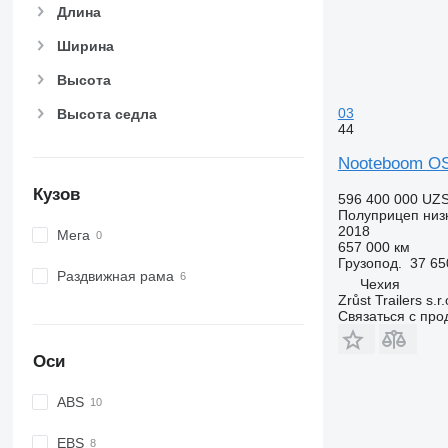
Длина
Ширина
Высота
03
Высота седла
44
Nooteboom O
Кузов
596 400 000 UZ
Полуприцеп низ
2018
Мега
657 000 км
Грузопод.
37 65
Раздвижная рама
Чехия
Zrůst Trailers s.r.
Связаться с пр
Оси
ABS
EBS