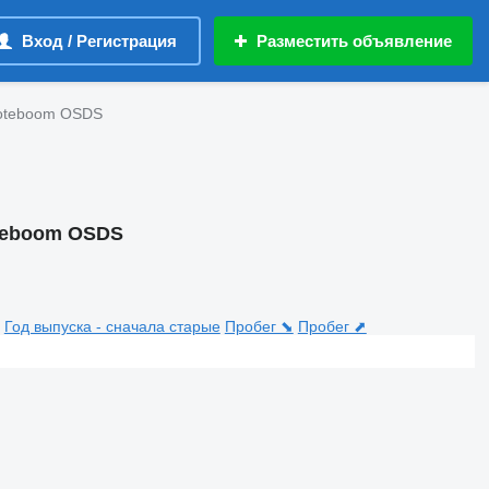
Вход / Регистрация
Разместить объявление
oteboom OSDS
teboom OSDS
Год выпуска - сначала старые
Пробег ⬊
Пробег ⬈