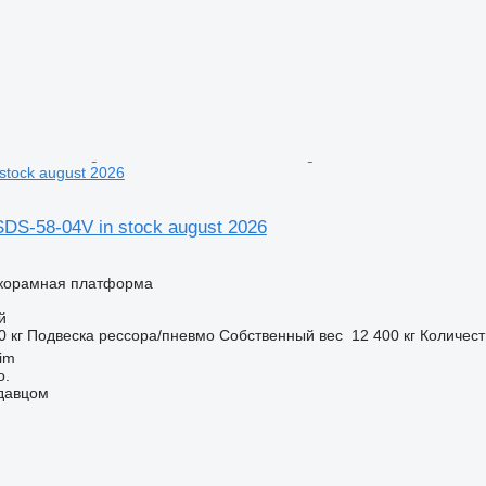
stock august 2026
S-58-04V in stock august 2026
корамная платформа
й
0 кг
Подвеска
рессора/пневмо
Собственный вес
12 400 кг
Количест
im
o.
одавцом