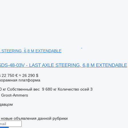
E STEERING, 6,8 M EXTENDABLE
SDS-48-03V - LAST AXLE STEERING, 6,8 M EXTENDABLE
S
22 750 €
≈ 26 290 $
корамная платформа
0 кг
Собственный вес
9 680 кг
Количество осей
3
 Groot-Ammers
одавцом
 новые объявления данной рубрики