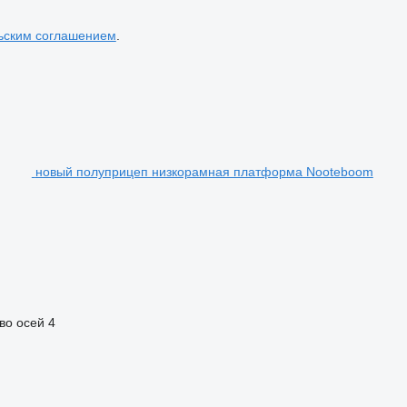
ьским соглашением
.
новый полуприцеп низкорамная платформа Nooteboom
во осей
4