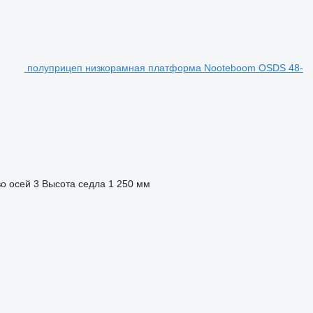
полуприцеп низкорамная платформа Nooteboom OSDS 48-
о осей
3
Высота седла
1 250 мм