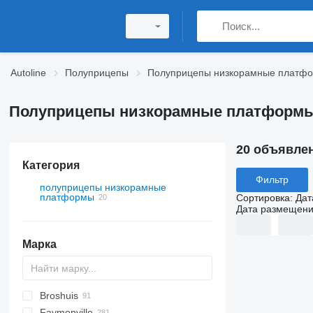
Autoline
Полуприцепы
Полуприцепы низкорамные платф
Полуприцепы низкорамные платформ
20 объявле
Категория
Фильтр
полуприцепы низкорамные
платформы
Сортировка
:
Дат
Дата размещен
Марка
Broshuis
S44315CHC
PS
SFCL
S-series
KIS
Faymonville
NN
2 series
BPDO
SG
P-series
19