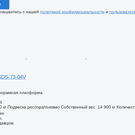
я
глашаетесь с нашей
политикой конфиденциальности
и
пользовател
SDS-73-04V
корамная платформа
й
0 кг
Подвеска
рессора/пневмо
Собственный вес
14 900 кг
Количест
im
o.
одавцом