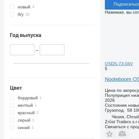
Подписатьс
новый
Нажимая, вы со
б/у
Год выпуска
–
OSDS-73-04V
5
Nooteboom O
Цвет
Цена по запросу
Полуприцеп низ
бордовый
2026
желтый
Состояние
новы
Грузопод.
58 10
красный
Чехия, Chrud
серый
Zrůst Trailers s.r.
Связаться с пр
синий