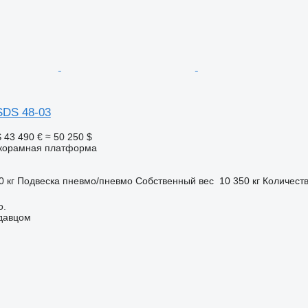
SDS 48-03
S
43 490 €
≈ 50 250 $
корамная платформа
0 кг
Подвеска
пневмо/пневмо
Собственный вес
10 350 кг
Количеств
o.
одавцом