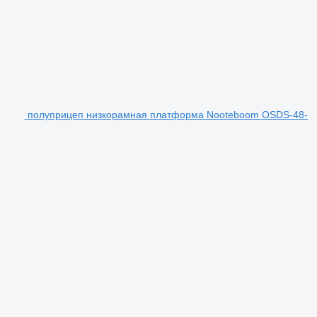
полуприцеп низкорамная платформа Nooteboom OSDS-48-