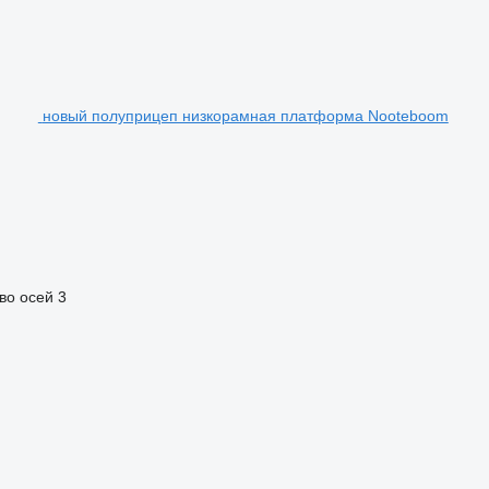
новый полуприцеп низкорамная платформа Nooteboom
во осей
3