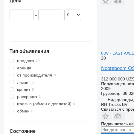
Цена
Сербия
Эстония
–
Финляндия
Румыния
Польша
Латвия
показать все
Тип объявления
03V - LAST AXL
20
продажа
Nooteboom O
аренда
от производителя
312 000 000 UZ
лизинг
Полуприцеп низ
2009
кредит
Грузопод.
38 32
рассрочка
Нидерланды,
trade-in (обмен с доплатой)
RH Trucks BV
Связаться с пр
обмен
Подпишитесь на
Состояние