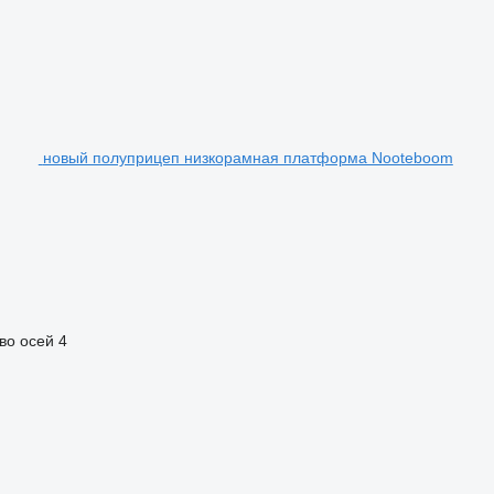
новый полуприцеп низкорамная платформа Nooteboom
во осей
4