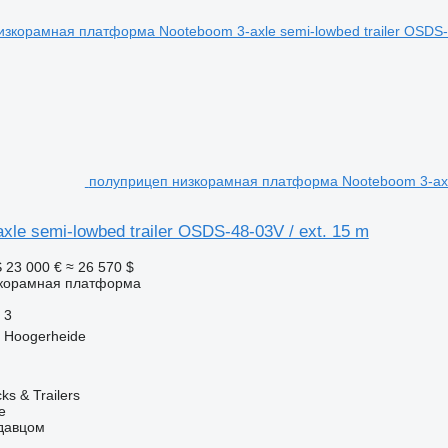
полуприцеп низкорамная платформа Nooteboom 3-axle 
xle semi-lowbed trailer OSDS-48-03V / ext. 15 m
S
23 000 €
≈ 26 570 $
корамная платформа
3
 Hoogerheide
s & Trailers
e
одавцом