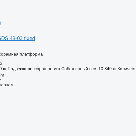
d
DS 48-03 fixed
корамная платформа
й
0 кг
Подвеска
рессора/пневмо
Собственный вес
10 340 кг
Количест
im
o.
одавцом