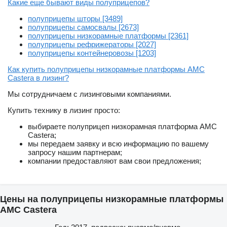
Какие еще бывают виды полуприцепов?
полуприцепы шторы [3489]
полуприцепы самосвалы [2673]
полуприцепы низкорамные платформы [2361]
полуприцепы рефрижераторы [2027]
полуприцепы контейнеровозы [1203]
Как купить полуприцепы низкорамные платформы AMC
Castera в лизинг?
Мы сотрудничаем с лизинговыми компаниями.
Купить технику в лизинг просто:
выбираете полуприцеп низкорамная платформа AMC
Castera;
мы передаем заявку и всю информацию по вашему
запросу нашим партнерам;
компании предоставляют вам свои предложения;
Цены на полуприцепы низкорамные платформы
AMC Castera