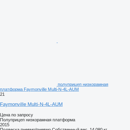
полуприцеп низкорамная
платформа Faymonville Multi-N-4L-AUM
21
Faymonville Multi-N-4L-AUM
Цена по запросу
Полуприцеп низкорамная платформа
2015
Подвеска
пневмо/пневмо
Собственный вес
14 080 кг