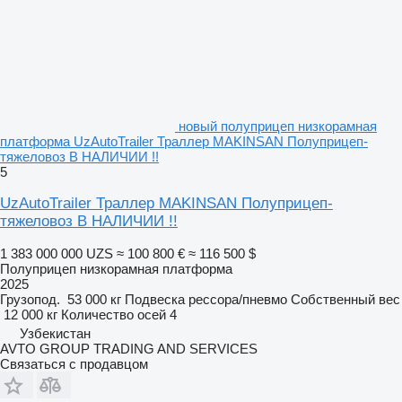
новый полуприцеп низкорамная
платформа UzAutoTrailer Траллер MAKINSAN Полуприцеп-
тяжеловоз В НАЛИЧИИ !!
5
UzAutoTrailer Траллер MAKINSAN Полуприцеп-
тяжеловоз В НАЛИЧИИ !!
1 383 000 000 UZS
≈ 100 800 €
≈ 116 500 $
Полуприцеп низкорамная платформа
2025
Грузопод.
53 000 кг
Подвеска
рессора/пневмо
Собственный вес
12 000 кг
Количество осей
4
Узбекистан
AVTO GROUP TRADING AND SERVICES
Связаться с продавцом