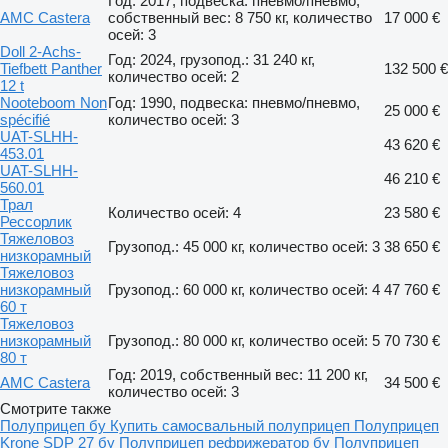
Год: 2017, подвеска: пневмо/пневмо,
AMC Castera
собственный вес: 8 750 кг, количество
17 000 €
осей: 3
Doll 2-Achs-
Год: 2024, грузопод.: 31 240 кг,
Tiefbett Panther
132 500 €
количество осей: 2
12 t
Nooteboom Non
Год: 1990, подвеска: пневмо/пневмо,
25 000 €
spécifié
количество осей: 3
UAT-SLHH-
43 620 €
453.01
UAT-SLHH-
46 210 €
560.01
Трал
Количество осей: 4
23 580 €
Рессорлик
Тяжеловоз
Грузопод.: 45 000 кг, количество осей: 3
38 650 €
низкорамный
Тяжеловоз
низкорамный
Грузопод.: 60 000 кг, количество осей: 4
47 760 €
60 т
Тяжеловоз
низкорамный
Грузопод.: 80 000 кг, количество осей: 5
70 730 €
80 т
Год: 2019, собственный вес: 11 200 кг,
AMC Castera
34 500 €
количество осей: 3
Смотрите также
Полуприцеп бу
Купить самосвальный полуприцеп
Полуприцеп
Krone SDP 27 бу
Полуприцеп рефрижератор бу
Полуприцеп