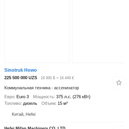
Sinotruk Howo
225 500 000 UZS
19 000 $
≈ 16 440 €
Коммунальная техника - ассенизатор
Евро
Euro 3
Мощность
375 л.с. (276 кВт)
Топливо
дизель
Объем
15 м³
Китай, Hefei
Hefei Mifan Machinery CO.,LTD