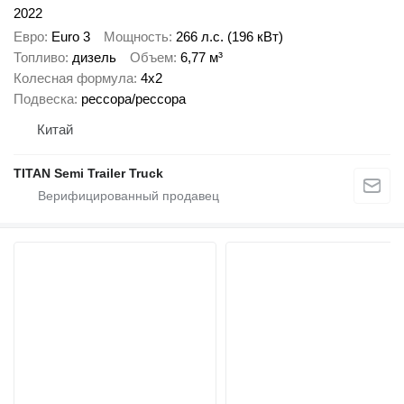
2022
Евро
Euro 3
Мощность
266 л.с. (196 кВт)
Топливо
дизель
Объем
6,77 м³
Колесная формула
4x2
Подвеска
рессора/рессора
Китай
TITAN Semi Trailer Truck