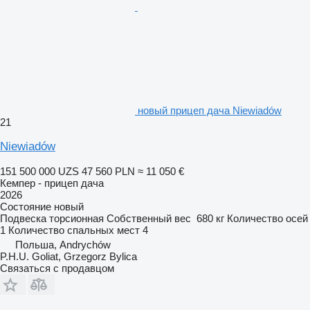
новый прицеп дача Niewiadów
21
Niewiadów
151 500 000 UZS
47 560 PLN
≈ 11 050 €
Кемпер - прицеп дача
2026
Состояние
новый
Подвеска
торсионная
Собственный вес
680 кг
Количество осей
1
Количество спальных мест
4
Польша, Andrychów
P.H.U. Goliat, Grzegorz Bylica
Связаться с продавцом