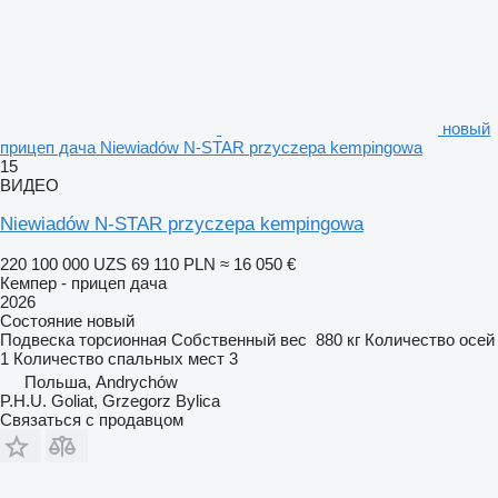
новый
прицеп дача Niewiadów N-STAR przyczepa kempingowa
15
ВИДЕО
Niewiadów N-STAR przyczepa kempingowa
220 100 000 UZS
69 110 PLN
≈ 16 050 €
Кемпер - прицеп дача
2026
Состояние
новый
Подвеска
торсионная
Собственный вес
880 кг
Количество осей
1
Количество спальных мест
3
Польша, Andrychów
P.H.U. Goliat, Grzegorz Bylica
Связаться с продавцом