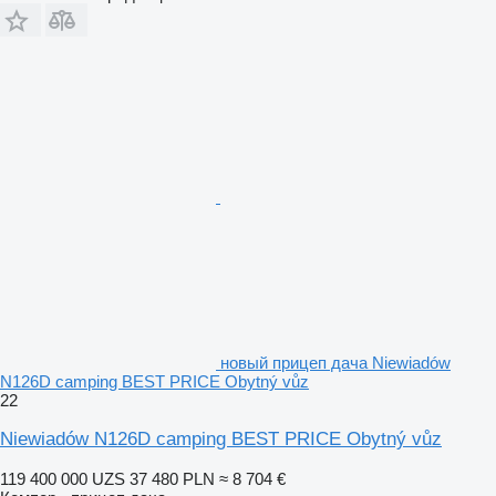
новый прицеп дача Niewiadów
N126D camping BEST PRICE Obytný vůz
22
Niewiadów N126D camping BEST PRICE Obytný vůz
119 400 000 UZS
37 480 PLN
≈ 8 704 €