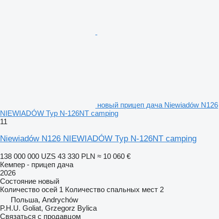
новый прицеп дача Niewiadów N126
NIEWIADÓW Typ N-126NT camping
11
Niewiadów N126 NIEWIADÓW Typ N-126NT camping
138 000 000 UZS
43 330 PLN
≈ 10 060 €
Кемпер - прицеп дача
2026
Состояние
новый
Количество осей
1
Количество спальных мест
2
Польша, Andrychów
P.H.U. Goliat, Grzegorz Bylica
Связаться с продавцом