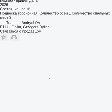
Кемпер - прицеп дача
2026
Состояние
новый
Подвеска
торсионная
Количество осей
1
Количество спальных
мест
3
Польша, Andrychów
P.H.U. Goliat, Grzegorz Bylica
Связаться с продавцом