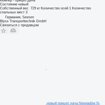
Кемпер - прицеп дача
Состояние
новый
Собственный вес
729 кг
Количество осей
1
Количество
спальных мест
3
Германия, Seesen
Blyss Transporttechnik GmbH
Связаться с продавцом
новый прицеп дача Niewiadów N-