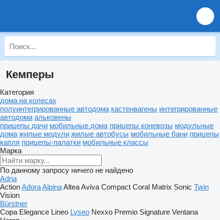
Кемперы
Категория
дома на колесах
полуинтегрированные автодома
кастенвагены
интегрированные
автодома
альковены
прицепы дачи
мобильные дома
прицепы коневозы
модульные
дома
жилые модули
жилые автобусы
мобильные бани
прицепы
капля
прицепы-палатки
мобильные классы
Марка
По данному запросу ничего не найдено
Adria
Action
Adora
Alpina
Altea
Aviva
Compact
Coral
Matrix
Sonic
Twin
Vision
Bürstner
Copa
Elegance
Lineo
Lyseo
Nexxo
Premio
Signature
Ventana