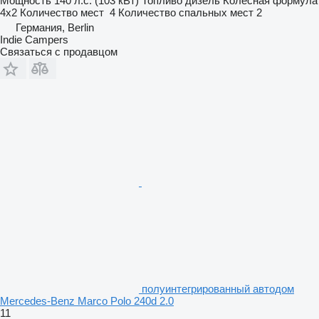
Мощность
140 л.с. (103 кВт)
Топливо
дизель
Колесная формула
4x2
Количество мест
4
Количество спальных мест
2
Германия, Berlin
Indie Campers
Связаться с продавцом
полуинтегрированный автодом
Mercedes-Benz Marco Polo 240d 2.0
11