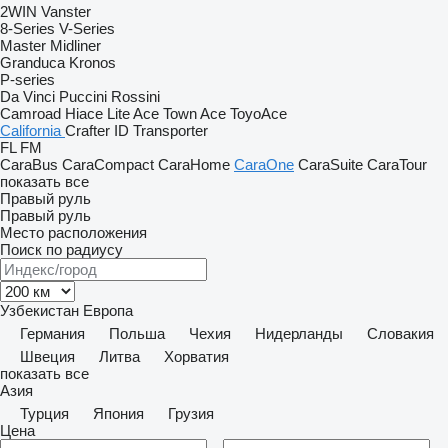
2WIN
Vanster
8-Series
V-Series
Master
Midliner
Granduca
Kronos
P-series
Da Vinci
Puccini
Rossini
Camroad
Hiace
Lite Ace
Town Ace
ToyoAce
California
Crafter
ID
Transporter
FL
FM
CaraBus
CaraCompact
CaraHome
CaraOne
CaraSuite
CaraTour
показать все
Правый руль
Правый руль
Место расположения
Поиск по радиусу
Узбекистан
Европа
Германия
Польша
Чехия
Нидерланды
Словакия
Швеция
Литва
Хорватия
показать все
Азия
Турция
Япония
Грузия
Цена