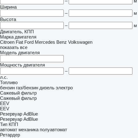
–
м
Ширина
–
м
Высота
–
м
Двигатель, КПП
Марка двигателя
Citroen
Fiat
Ford
Mercedes Benz
Volkswagen
показать все
Модель двигателя
Мощность двигателя
–
л.с.
Топливо
бензин
газ/бензин
дизель
электро
Сажевый фильтр
Сажевый фильтр
EEV
EEV
Резервуар AdBlue
Резервуар AdBlue
Тип КПП
автомат
механика
полуавтомат
Ретардер