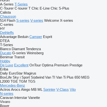
Horon
A-Series
T-Series
C-Tourer
C-tourer T
Chic E-Line
Chic S-Plus
Calista
Chausson
514
Flash
S-series
V-series
Welcome
X-series
C-series
HY
Dethleffs
Advantage
Beduin
Camper
Esprit
DTEA
T-Series
Bianco
Diamant
Tendenza
Ducato
G-series
Weinsberg
Benimar
Transit
Hobby
De Luxe
Excellent
OnTour
Optima
Premium
Prestige
Eriba
Daily
EuroStar
Magirus
BoxLife
Sky i
Sport
Südwind
Van TI
Van Ti Plus 650 MEG
L2000
TGE
TGM
TGS
Mercedes-Benz
Actros
Arocs
Atego
MB
ML
Sprinter
V-Class
Vito
N-series
Caravan
Interstar
Vanette
Vivaro
Boxer