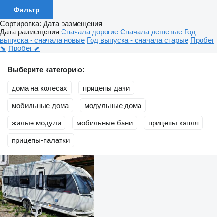
Фильтр
Сортировка
:
Дата размещения
Дата размещения
Сначала дорогие
Сначала дешевые
Год
выпуска - сначала новые
Год выпуска - сначала старые
Пробег
⬊
Пробег ⬈
Выберите категорию:
дома на колесах
прицепы дачи
мобильные дома
модульные дома
жилые модули
мобильные бани
прицепы капля
прицепы-палатки