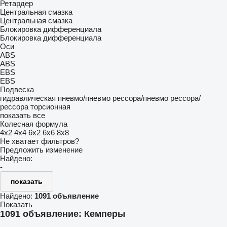
Ретардер
Центральная смазка
Центральная смазка
Блокировка дифференциала
Блокировка дифференциала
Оси
ABS
ABS
EBS
EBS
Подвеска
гидравлическая
пневмо/пневмо
рессора/пневмо
рессора/
рессора
торсионная
показать все
Колесная формула
4x2
4x4
6x2
6x6
8x8
Не хватает фильтров?
Предложить изменение
Найдено:
-
показать
Найдено:
1091 объявление
Показать
1091 объявление:
Кемперы