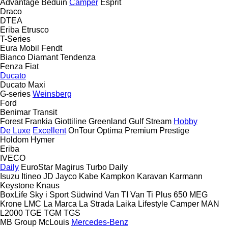
Advantage
Beduin
Camper
Esprit
Draco
DTEA
Eriba
Etrusco
T-Series
Eura Mobil
Fendt
Bianco
Diamant
Tendenza
Fenza
Fiat
Ducato
Ducato Maxi
G-series
Weinsberg
Ford
Benimar
Transit
Forest
Frankia
Giottiline
Greenland
Gulf Stream
Hobby
De Luxe
Excellent
OnTour
Optima
Premium
Prestige
Holdom
Hymer
Eriba
IVECO
Daily
EuroStar
Magirus
Turbo Daily
Isuzu
Itineo
JD
Jayco
Kabe
Kampkon Karavan
Karmann
Keystone
Knaus
BoxLife
Sky i
Sport
Südwind
Van TI
Van Ti Plus 650 MEG
Krone
LMC
La Marca
La Strada
Laika
Lifestyle Camper
MAN
L2000
TGE
TGM
TGS
MB Group
McLouis
Mercedes-Benz