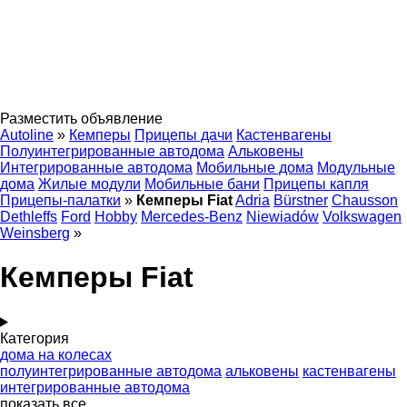
Разместить объявление
Autoline
»
Кемперы
Прицепы дачи
Кастенвагены
Полуинтегрированные автодома
Альковены
Интегрированные автодома
Мобильные дома
Модульные
дома
Жилые модули
Мобильные бани
Прицепы капля
Прицепы-палатки
»
Кемперы Fiat
Adria
Bürstner
Chausson
Dethleffs
Ford
Hobby
Mercedes-Benz
Niewiadów
Volkswagen
Weinsberg
»
Кемперы Fiat
Категория
дома на колесах
полуинтегрированные автодома
альковены
кастенвагены
интегрированные автодома
показать все