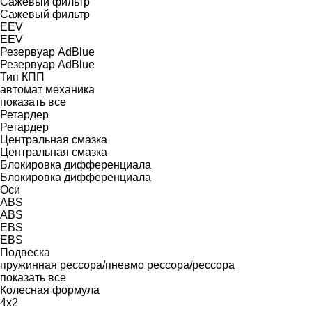
Сажевый фильтр
Сажевый фильтр
EEV
EEV
Резервуар AdBlue
Резервуар AdBlue
Тип КПП
автомат
механика
показать все
Ретардер
Ретардер
Центральная смазка
Центральная смазка
Блокировка дифференциала
Блокировка дифференциала
Оси
ABS
ABS
EBS
EBS
Подвеска
пружинная
рессора/пневмо
рессора/рессора
показать все
Колесная формула
4x2