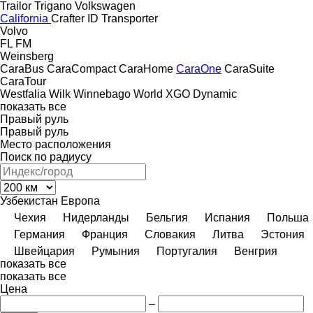
Trailor
Trigano
Volkswagen
California
Crafter
ID
Transporter
Volvo
FL
FM
Weinsberg
CaraBus
CaraCompact
CaraHome
CaraOne
CaraSuite
CaraTour
Westfalia
Wilk
Winnebago
World
XGO Dynamic
показать все
Правый руль
Правый руль
Место расположения
Поиск по радиусу
Узбекистан
Европа
Чехия
Нидерланды
Бельгия
Испания
Польша
Германия
Франция
Словакия
Литва
Эстония
Швейцария
Румыния
Португалия
Венгрия
показать все
показать все
Цена
–