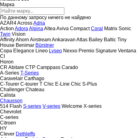
Марка
По данному запросу ничего не найдено
AZAR4
Across
Adria
Action
Adora
Alpina
Altea
Aviva
Compact
Coral
Matrix
Sonic
Twin
Vision
Affinity
Ahorn
Airstream
Ankaravan
Atlas
Bailey
Baltic Tiny
House
Benimar
Bürstner
Copa
Elegance
Lineo
Lyseo
Nexxo
Premio
Signature
Ventana
CI
Horon
CR Abitare
CTP
Camppass
Carado
A-Series
T-Series
Caravelair
Carthago
C-Tourer
C-tourer T
Chic E-Line
Chic S-Plus
Challenger
Chateau
Calista
Chausson
514
Flash
S-series
V-series
Welcome
X-series
Chevrolet
C-series
Citroen
HY
Clever
Dethleffs