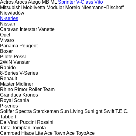
Actros
Arocs
Atego
MB
ML
Sprinter
V-Class
Vito
Mitsubishi
Mobilvetta
Modular
Morelo
Niesmann+Bischoff
Niewiadów
N-series
Nissan
Caravan
Interstar
Vanette
Opel
Vivaro
Panama
Peugeot
Boxer
Pilote
Pössl
2WIN
Vanster
Rapido
8-Series
V-Series
Renault
Master
Midliner
Rhino
Rimor
Roller Team
Granduca
Kronos
Royal
Scania
P-series
Solifer
Spectra
Sterckeman
Sun Living
Sunlight
Swift
T.E.C.
Tabbert
Da Vinci
Puccini
Rossini
Tatra
Tomplan
Toyota
Camroad
Hiace
Lite Ace
Town Ace
ToyoAce