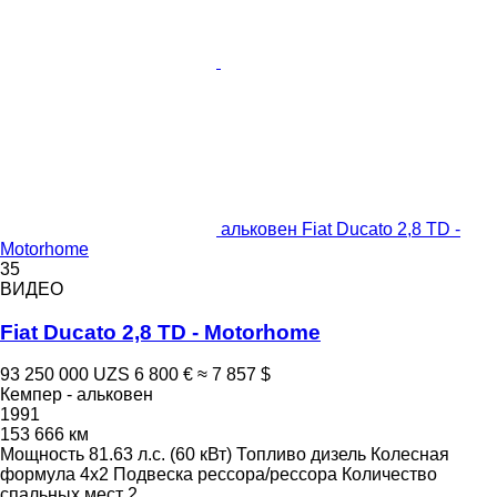
альковен Fiat Ducato 2,8 TD -
Motorhome
35
ВИДЕО
Fiat Ducato 2,8 TD - Motorhome
93 250 000 UZS
6 800 €
≈ 7 857 $
Кемпер - альковен
1991
153 666 км
Мощность
81.63 л.с. (60 кВт)
Топливо
дизель
Колесная
формула
4x2
Подвеска
рессора/рессора
Количество
спальных мест
2