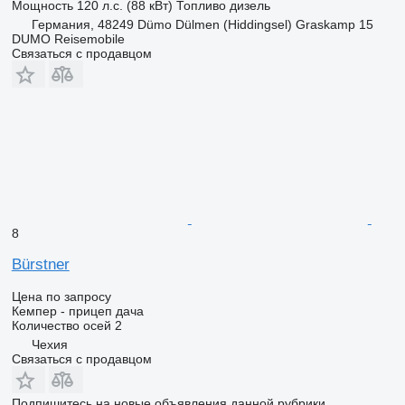
Мощность
120 л.с. (88 кВт)
Топливо
дизель
Германия, 48249 Dümo Dülmen (Hiddingsel) Graskamp 15
DUMO Reisemobile
Связаться с продавцом
8
Bürstner
Цена по запросу
Кемпер - прицеп дача
Количество осей
2
Чехия
Связаться с продавцом
Подпишитесь на новые объявления данной рубрики