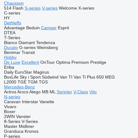
Chausson
514
Flash
S-series
V-series
Welcome
X-series
C-series
HY
Dethleffs
Advantage
Beduin
Camper
Esprit
DTEA
T-Series
Bianco
Diamant
Tendenza
Ducato
G-series
Weinsberg
Benimar
Transit
Hobby
De Luxe
Excellent
OnTour
Optima
Premium
Prestige
Eriba
Daily
EuroStar
Magirus
BoxLife
Sky i
Sport
Südwind
Van TI
Van Ti Plus 650 MEG
L2000
TGE
TGM
TGS
Mercedes-Benz
Actros
Arocs
Atego
MB
ML
Sprinter
V-Class
Vito
N-series
Caravan
Interstar
Vanette
Vivaro
Boxer
2WIN
Vanster
8-Series
V-Series
Master
Midliner
Granduca
Kronos
P-series