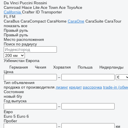
Da Vinci
Puccini
Rossini
Camroad
Hiace
Lite Ace
Town Ace
ToyoAce
California
Crafter
ID
Transporter
FL
FM
CaraBus
CaraCompact
CaraHome
CaraOne
CaraSuite
CaraTour
показать все
Правый руль
Правый руль
Место расположения
Поиск по радиусу
Узбекистан
Европа
Германия
Чехия
Хорватия
Польша
Нидерланды
Цена
–
Тип объявления
продажа
от производителя
лизинг
кредит
рассрочка
trade-in (об
Состояние
новый
б/у
Год выпуска
–
Евро
Euro 5
Euro 6
Пробег
–
км