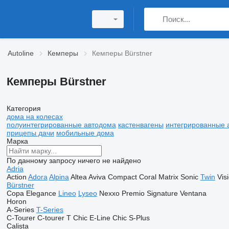
Autoline
Кемперы
Кемперы Bürstner
Кемперы Bürstner
Категория
дома на колесах
полуинтегрированные автодома
кастенвагены
интегрированные 
прицепы дачи
мобильные дома
Марка
По данному запросу ничего не найдено
Adria
Action
Adora
Alpina
Altea
Aviva
Compact
Coral
Matrix
Sonic
Twin
Vis
Bürstner
Copa
Elegance
Lineo
Lyseo
Nexxo
Premio
Signature
Ventana
Horon
A-Series
T-Series
C-Tourer
C-tourer T
Chic E-Line
Chic S-Plus
Calista