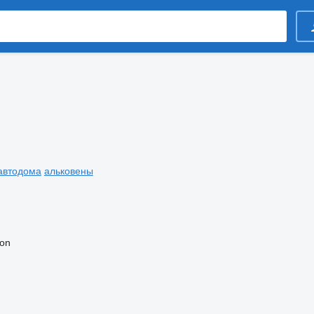
автодома
альковены
ion