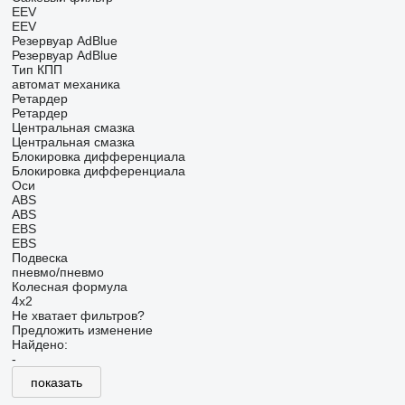
EEV
EEV
Резервуар AdBlue
Резервуар AdBlue
Тип КПП
автомат
механика
Ретардер
Ретардер
Центральная смазка
Центральная смазка
Блокировка дифференциала
Блокировка дифференциала
Оси
ABS
ABS
EBS
EBS
Подвеска
пневмо/пневмо
Колесная формула
4x2
Не хватает фильтров?
Предложить изменение
Найдено:
-
показать