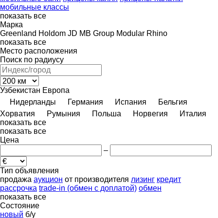
мобильные классы
показать все
Марка
Greenland
Holdom
JD
MB Group
Modular
Rhino
показать все
Место расположения
Поиск по радиусу
Узбекистан
Европа
Нидерланды
Германия
Испания
Бельгия
Хорватия
Румыния
Польша
Норвегия
Италия
показать все
показать все
Цена
–
Тип объявления
продажа
аукцион
от производителя
лизинг
кредит
рассрочка
trade-in (обмен с доплатой)
обмен
показать все
Состояние
новый
б/у