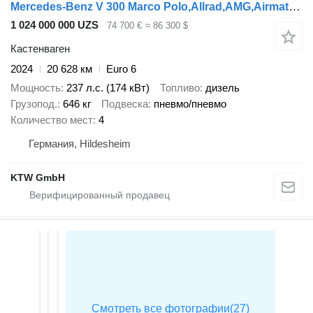
Mercedes-Benz V 300 Marco Polo,Allrad,AMG,Airmatic,EasyUp,LED
1 024 000 000 UZS
74 700 €
≈ 86 300 $
Кастенваген
2024
20 628 км
Euro 6
Мощность
237 л.с. (174 кВт)
Топливо
дизель
Грузопод.
646 кг
Подвеска
пневмо/пневмо
Количество мест
4
Германия, Hildesheim
KTW GmbH