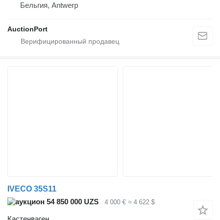
Бельгия, Antwerp
AuctionPort
IVECO 35S11
54 850 000 UZS
4 000 €
≈ 4 622 $
Кастенваген