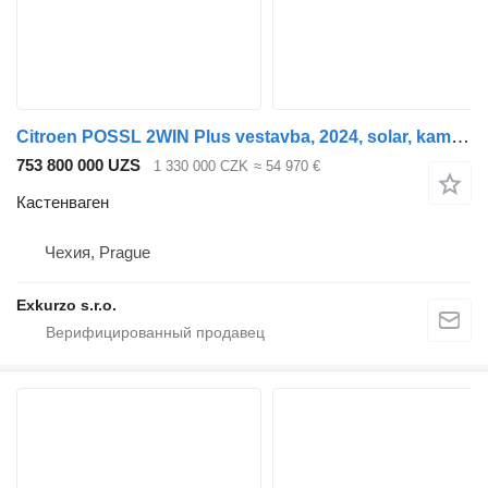
Citroen POSSL 2WIN Plus vestavba, 2024, solar, kamera,nosič, markýza
753 800 000 UZS
1 330 000 CZK
≈ 54 970 €
Кастенваген
Чехия, Prague
Exkurzo s.r.o.