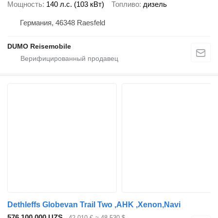
Мощность
140 л.с. (103 кВт)
Топливо
дизель
Германия, 46348 Raesfeld
DUMO Reisemobile
Dethleffs Globevan Trail Two ,AHK ,Xenon,Navi
576 100 000 UZS
42 010 €
≈ 48 530 $