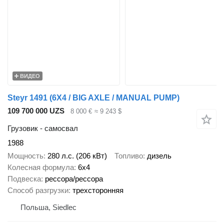
ВИДЕО
Steyr 1491 (6X4 / BIG AXLE / MANUAL PUMP)
109 700 000 UZS
8 000 €
≈ 9 243 $
Грузовик - самосвал
1988
Мощность
280 л.с. (206 кВт)
Топливо
дизель
Колесная формула
6x4
Подвеска
рессора/рессора
Способ разгрузки
трехсторонняя
Польша, Siedlec