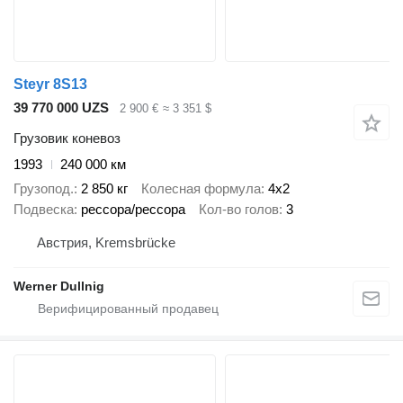
Steyr 8S13
39 770 000 UZS
2 900 €
≈ 3 351 $
Грузовик коневоз
1993
240 000 км
Грузопод.
2 850 кг
Колесная формула
4x2
Подвеска
рессора/рессора
Кол-во голов
3
Австрия, Kremsbrücke
Werner Dullnig