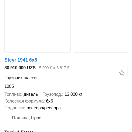
Steyr 1941 6x6
80 910 000 UZS
5 900 €
≈ 6 817 $
Грузовик шасси
1985
Топливо
дизель
Грузопод.
13 000 кг
Колесная формула
6x6
Подвеска
рессора/рессора
Польша, Lipno
Truck & Estate