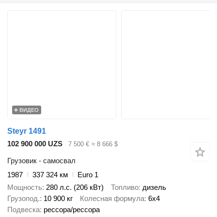
ВИДЕО
Steyr 1491
102 900 000 UZS
7 500 €
≈ 8 666 $
Грузовик - самосвал
1987
337 324 км
Euro 1
Мощность
280 л.с. (206 кВт)
Топливо
дизель
Грузопод.
10 900 кг
Колесная формула
6x4
Подвеска
рессора/рессора