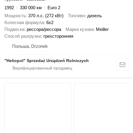
1992
330 000 км
Euro 2
Мощность
370 л.с. (272 кВт)
Топливо
дизель
Колесная формула
6x2
Подвеска
рессора/рессора
Марка кузова
Meiller
Способ разгрузки
трехсторонняя
Польша, Drzonek
"Heliopol" Sprzedaż Urządzeń Rolniczych