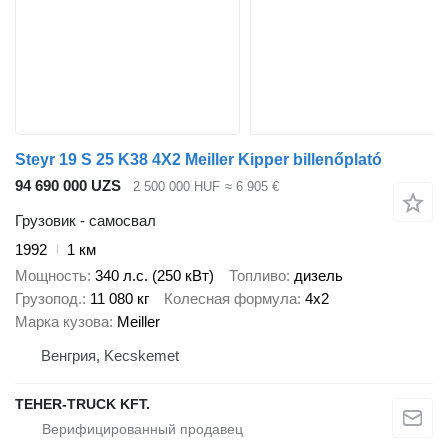
Steyr 19 S 25 K38 4X2 Meiller Kipper billenőplató
94 690 000 UZS
2 500 000 HUF
≈ 6 905 €
Грузовик - самосвал
1992
1 км
Мощность
340 л.с. (250 кВт)
Топливо
дизель
Грузопод.
11 080 кг
Колесная формула
4x2
Марка кузова
Meiller
Венгрия, Kecskemet
TEHER-TRUCK KFT.