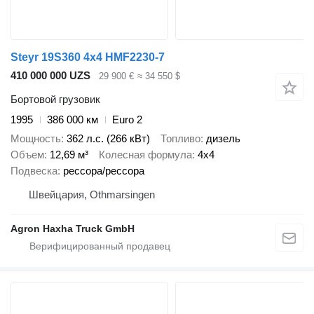
Steyr 19S360 4x4 HMF2230-7
410 000 000 UZS
29 900 €
≈ 34 550 $
Бортовой грузовик
1995
386 000 км
Euro 2
Мощность
362 л.с. (266 кВт)
Топливо
дизель
Объем
12,69 м³
Колесная формула
4x4
Подвеска
рессора/рессора
Швейцария, Othmarsingen
Agron Haxha Truck GmbH