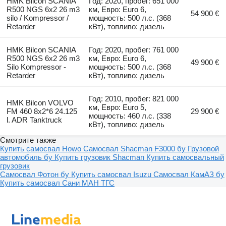
HMK Bilcon SCANIA
Год: 2020, пробег: 651 000
R500 NGS 6x2 26 m3
км, Евро: Euro 6,
54 900 €
silo / Kompressor /
мощность: 500 л.с. (368
Retarder
кВт), топливо: дизель
HMK Bilcon SCANIA
Год: 2020, пробег: 761 000
R500 NGS 6x2 26 m3
км, Евро: Euro 6,
49 900 €
Silo Kompressor -
мощность: 500 л.с. (368
Retarder
кВт), топливо: дизель
Год: 2010, пробег: 821 000
HMK Bilcon VOLVO
км, Евро: Euro 5,
FM 460 8x2*6 24.125
29 900 €
мощность: 460 л.с. (338
l. ADR Tanktruck
кВт), топливо: дизель
Смотрите также
Купить самосвал Howo
Самосвал Shacman F3000 бу
Грузовой
автомобиль бу
Купить грузовик Shacman
Купить самосвальный
грузовик
Самосвал Фотон бу
Купить самосвал Isuzu
Самосвал КамАЗ бу
Купить самосвал Сани
МАН ТГС