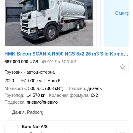
HMK Bilcon SCANIA R500 NGS 6x2 26 m3 Silo Kompressor - Retarder
687 000 000 UZS
49 900 €
≈ 57 310 $
Грузовик - автоцистерна
2020
761 000 км
Euro 6
Мощность
500 л.с. (368 кВт)
Топливо
дизель
Грузопод.
14 570 кг
Колесная формула
6x2
Подвеска
пневмо/пневмо
Дания, Padborg
Euro Nor A/S