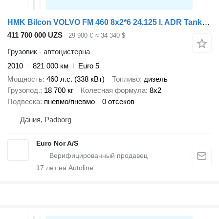
HMK Bilcon VOLVO FM 460 8x2*6 24.125 l. ADR Tanktruck
411 700 000 UZS
29 900 €
≈ 34 340 $
Грузовик - автоцистерна
2010
821 000 км
Euro 5
Мощность
460 л.с. (338 кВт)
Топливо
дизель
Грузопод.
18 700 кг
Колесная формула
8x2
Подвеска
пневмо/пневмо
0 отсеков
Дания, Padborg
Euro Nor A/S
17
лет на Autoline