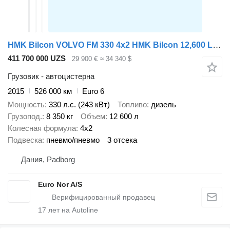
HMK Bilcon VOLVO FM 330 4x2 HMK Bilcon 12,600 L ADR Tanktruck
411 700 000 UZS
29 900 €
≈ 34 340 $
Грузовик - автоцистерна
2015
526 000 км
Euro 6
Мощность
330 л.с. (243 кВт)
Топливо
дизель
Грузопод.
8 350 кг
Объем
12 600 л
Колесная формула
4x2
Подвеска
пневмо/пневмо
3 отсека
Дания, Padborg
Euro Nor A/S
17
лет на Autoline