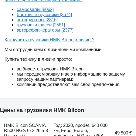
самосвалы [8062]
бортовые грузовики [3674]
автофургоны [2816]
грузовики шасси [2581]
авторефрижераторы [2377]
Как купить грузовики HMK Bilcon в лизинг?
Мы сотрудничаем с лизинговыми компаниями.
Купить технику в лизинг просто:
выбираете грузовик HMK Bilcon;
мы передаем заявку и всю информацию по вашему
запросу нашим партнерам;
компании предоставляют вам свои предложения;
Цены на грузовики HMK Bilcon
HMK Bilcon SCANIA
Год: 2020, пробег: 640 000
R500 NGS 6x2 26 m3
км, Евро: Euro 6,
49 900 €
Grain silo /
мощность: 500 л.с. (368