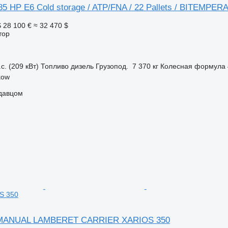
85 HP E6 Cold storage / ATP/FNA / 22 Pallets / BITEMPE
S
28 100 €
≈ 32 470 $
тор
с. (209 кВт)
Топливо
дизель
Грузопод.
7 370 кг
Колесная формула
kow
одавцом
S 350
5 MANUAL LAMBERET CARRIER XARIOS 350