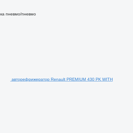
ка
пневмо/пневмо
авторефрижератор Renault PREMIUM 430 PK WITH