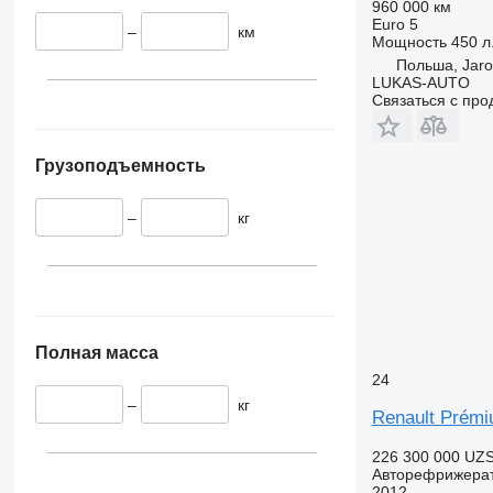
960 000 км
Euro 5
–
км
Мощность
450 л.
Польша, Jaro
LUKAS-AUTO
Связаться с пр
Грузоподъемность
–
кг
Полная масса
24
–
кг
Renault Prém
226 300 000 UZ
Авторефрижера
2012