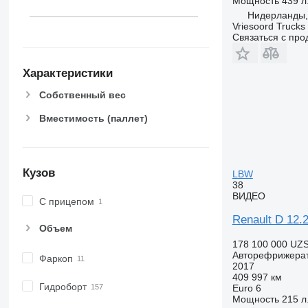
Мощность
439 л.
SUPRA 1250
Нидерланды, 
SUPRA 1250 MT
Vriesoord Trucks 
Связаться с пр
VIENTO 350
XARIOS 350
Характеристики
XARIOS 500
XARIOS 600
Собственный вес
XARIOS 600 MT
Вместимость (паллет)
Кузов
LBW
38
ВИДЕО
С прицепом
Renault D 12.2
Объем
178 100 000 UZ
Авторефрижера
Фаркоп
2017
409 997 км
Гидроборт
Euro 6
Мощность
215 л.