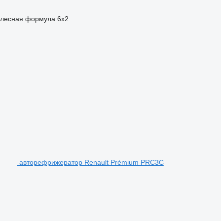
лесная формула
6x2
авторефрижератор Renault Prémium PRC3C