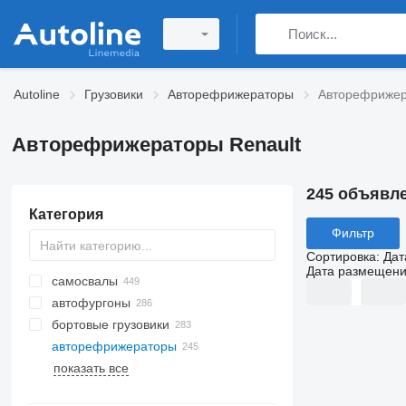
Autoline
Грузовики
Авторефрижераторы
Авторефрижер
Авторефрижераторы Renault
245 объявл
Категория
Фильтр
Сортировка
:
Дат
Дата размещен
самосвалы
автофургоны
бортовые грузовики
авторефрижераторы
показать все