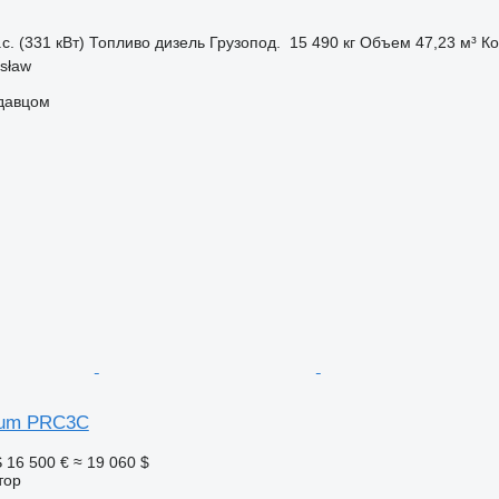
с. (331 кВт)
Топливо
дизель
Грузопод.
15 490 кг
Объем
47,23 м³
Ко
sław
одавцом
ium PRC3C
S
16 500 €
≈ 19 060 $
тор