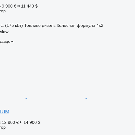
S
9 900 €
≈ 11 440 $
тор
с. (175 кВт)
Топливо
дизель
Колесная формула
4x2
sław
одавцом
MIUM
S
12 900 €
≈ 14 900 $
тор