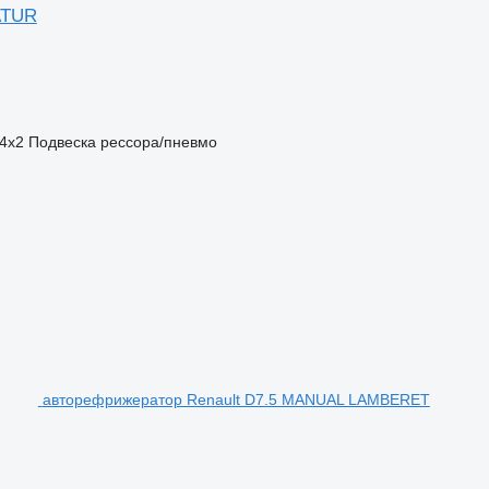
RATUR
4x2
Подвеска
рессора/пневмо
авторефрижератор Renault D7.5 MANUAL LAMBERET