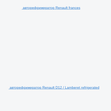
авторефрижератор Renault frances
авторефрижератор Renault D12 / Lamberet refrigerated