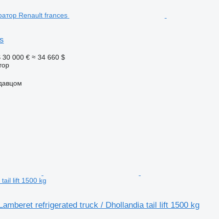
s
S
30 000 €
≈ 34 660 $
тор
одавцом
tail lift 1500 kg
amberet refrigerated truck / Dhollandia tail lift 1500 kg