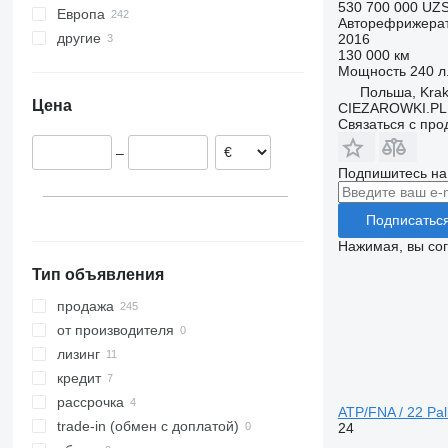
530 700 000 UZ
Европа
D 250
Midlum 280
Premium 300
T440
Авторефрижера
другие
Испания
2016
D 280
Midlum 300
Premium 310
T460
130 000 км
Польша
Украина
D 320
Premium 370
T480
Мощность
240 л.
Нидерланды
Premium 380
T520
Польша, Kra
Цена
CIEZAROWKI.PL
Бельгия
Premium 430
Связаться с пр
Германия
Premium 440
–
Венгрия
Подпишитесь на
Румыния
Франция
Подписатьс
показать все
Нажимая, вы со
Тип объявления
продажа
от производителя
лизинг
кредит
рассрочка
ATP/FNA / 22 Pa
trade-in (обмен с доплатой)
24