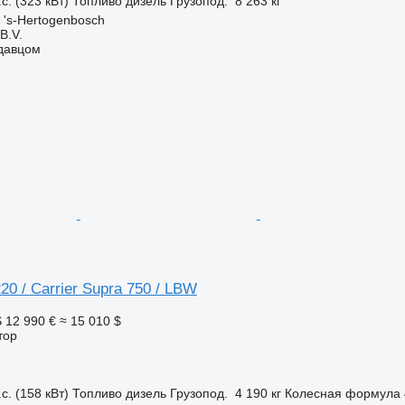
с. (323 кВт)
Топливо
дизель
Грузопод.
8 263 кг
's-Hertogenbosch
B.V.
одавцом
20 / Carrier Supra 750 / LBW
S
12 990 €
≈ 15 010 $
тор
с. (158 кВт)
Топливо
дизель
Грузопод.
4 190 кг
Колесная формула