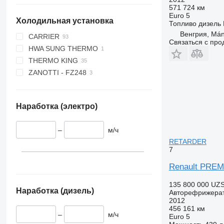
571 724 км
Euro 5
Холодильная установка
Топливо
дизель
Венгрия, Má
CARRIER
Связаться с пр
HWA SUNG THERMO
CITIMAX 400
THERMO KING
SUPRA
ZANOTTI - FZ248
SUPRA 550
SPECTRUM TS
SUPRA 750
T 600R
SUPRA 750 MT
T 800R
Наработка (электро)
SUPRA 850
T 1000R
SUPRA 850 MT
T 1000R Spectrum
–
м/ч
SUPRA 850 Silent
T 1200R
RETARDER
SUPRA 900U
T 1200R Spectrum
7
SUPRA 950
TS200E
Renault PRE
SUPRA 950 MT
V 200
SUPRA 1050
V 500 MAX
135 800 000 UZ
Наработка (дизель)
Авторефрижера
SUPRA 1050 MT
V 600 MAX
2012
SUPRA 1150
456 161 км
–
м/ч
Euro 5
SUPRA 1150 MT