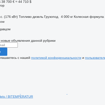
S
38 700 €
≈ 44 710 $
тор
с. (176 кВт)
Топливо
дизель
Грузопод.
4 000 кг
Колесная формула
kow
одавцом
 новые объявления данной рубрики
я
глашаетесь с нашей
политикой конфиденциальности
и
пользовател
llets / BITEMPERATUR