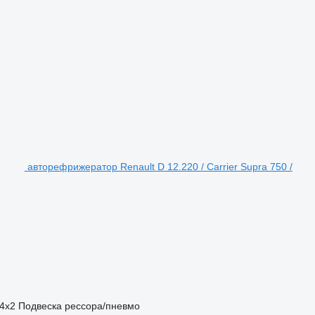
авторефрижератор Renault D 12.220 / Carrier Supra 750 /
4x2
Подвеска
рессора/пневмо