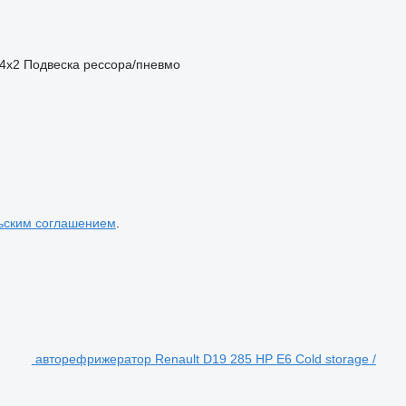
4x2
Подвеска
рессора/пневмо
ьским соглашением
.
авторефрижератор Renault D19 285 HP E6 Cold storage /