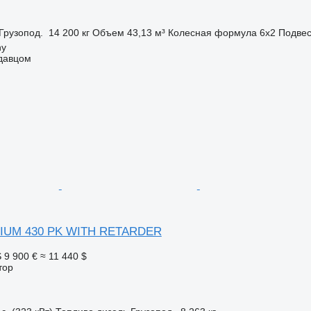
Грузопод.
14 200 кг
Объем
43,13 м³
Колесная формула
6x2
Подвес
ny
одавцом
MIUM 430 PK WITH RETARDER
S
9 900 €
≈ 11 440 $
тор