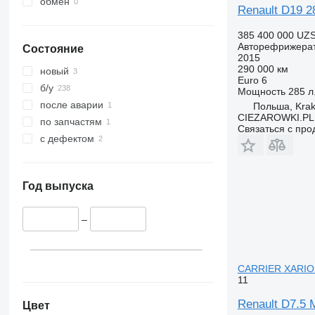
обмен
Renault D19 2
385 400 000 UZ
Авторефрижера
Состояние
2015
290 000 км
новый
Euro 6
б/у
Мощность
285 л.
после аварии
Польша, Kra
CIEZAROWKI.PL
по запчастям
Связаться с пр
с дефектом
Год выпуска
–
CARRIER XARIO
11
Renault D7.
Цвет