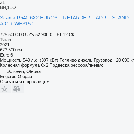
21
ВИДЕО
Scania R540 6X2 EURO6 + RETARDER + ADR + STAND
A/C + WB3150
725 500 000 UZS
52 900 €
≈ 61 120 $
Тягач
2021
673 500 км
Euro 6
Мощность
540 л.с. (397 кВт)
Топливо
дизель
Грузопод.
20 090 кг
Колесная формула
6x2
Подвеска
рессора/пневмо
Эстония, Otepää
Engeros Otepaa
Связаться с продавцом