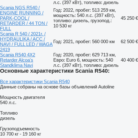
л.с. (397 кВт), топливо: дизель
Scania NGS R540 /
Год: 2022, пробег: 513 259 км,
ENGINE RUNNING /
мощность: 540 л.с. (397 кВт),
PARK-COOL /
45 250 €
топливо: дизель, грузопод.:
RETARDER / 44 TON /
10 530 кг
FULL
Scania R 540 / 2021r. /
HYDRAULIKA / ACC /
Год: 2021, пробег: 560 000 км
62 500 €
NAVI / FULL LED / WAGA
2419
Scania R540 4X2
Год: 2020, пробег: 629 713 км,
Retarder Alcoa's
Евро: Euro 6, мощность: 540
40 400 €
Standklima Navi
л.с. (397 кВт), топливо: дизель
Основные характеристики Scania R540:
Все характеристики Scania R540
Данные собраны на основе базы объявлений Autoline
Мощность двигателя
540 л.с.
Топливо
дизель
Грузоподъемность
10 700 кг
-
19 160 кг