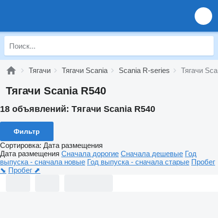
Тягачи
Тягачи Scania
Scania R-series
Тягачи Sca
Тягачи Scania R540
18 объявлений:
Тягачи Scania R540
Фильтр
Сортировка
:
Дата размещения
Дата размещения
Сначала дорогие
Сначала дешевые
Год
выпуска - сначала новые
Год выпуска - сначала старые
Пробег
⬊
Пробег ⬈