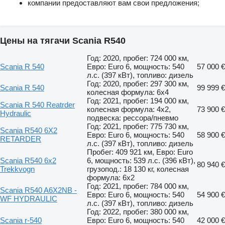
компании предоставляют вам свои предложения;
Цены на тягачи Scania R540
Год: 2020, пробег: 724 000 км,
Scania R 540
Евро: Euro 6, мощность: 540
57 000 €
л.с. (397 кВт), топливо: дизель
Год: 2020, пробег: 297 300 км,
Scania R 540
99 999 €
колесная формула: 6x4
Год: 2021, пробег: 194 000 км,
Scania R 540 Reatrder
колесная формула: 4x2,
73 900 €
Hydraulic
подвеска: рессора/пневмо
Год: 2021, пробег: 775 730 км,
Scania R540 6X2
Евро: Euro 6, мощность: 540
58 900 €
RETARDER
л.с. (397 кВт), топливо: дизель
Пробег: 409 921 км, Евро: Euro
Scania R540 6x2
6, мощность: 539 л.с. (396 кВт),
80 940 €
Trekkvogn
грузопод.: 18 130 кг, колесная
формула: 6x2
Год: 2021, пробег: 784 000 км,
Scania R540 A6X2NB -
Евро: Euro 6, мощность: 540
54 900 €
WF HYDRAULIC
л.с. (397 кВт), топливо: дизель
Год: 2022, пробег: 380 000 км,
Scania r-540
Евро: Euro 6, мощность: 540
42 000 €