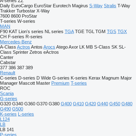
A-series
ZZ
Daily
EuroCargo
EuroStar
Eurotech
Magirus
S-Way
Stralis
T-Way
Trakker
Turbostar
X-Way
7600
8600
ProStar
T-series
W-series
MAN
F90
KAT
Lion's series
NL series
TGA
TGE
TGL
TGM
TGS
TGX
CH
F-series
R-series
Mercedes-Benz
A-Class
Actros
Antos
Arocs
Atego
Axor
LK
MB
S-Class
SK
SL-
Class
Sprinter
Zetros
eActros
Canter
Cabstar
377
386
387
389
Renault
C-series
D-series
D Wide
G-series
K-series
Kerax
Magnum
Major
Manager
Mascott
Master
Premium
T-series
ROC
Scania
G-series
G320
G340
G360
G370
G380
G400
G410
G420
G440
G450
G480
G490
G500
K-series
L-series
L124
LB
LB 141
P-series