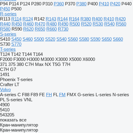
P94
P114
P124
P280
P310
P360
P370
P380
P400
P410
P420
P440
P450
P500
R-series
R113
R114
R124
R142
R143
R144
R164
R380
R400
R410
R420
R440
R450
R460
R470
R480
R490
R500
R520
R530
R540
R560
R580
R590
R620
R650
R660
R730
S-series
S410
S450
S460
S500
S520
S540
S560
S580
S590
S650
S660
S730
S770
T-series
T124
T142
T144
T164
F2000
F3000
H3000
M3000
X3000
X5000
X6000
371
375
380
C7H
Max
NX
T5G
T7H
C7H
G7
1491
Phoenix
T-series
Crafter
LT
Volvo
A-series
C
F88
F89
FE
FH
FL
FM
FMX
G-series
L-series
N-series
PL
S-series
VNL
4900
5410
543205
показать все
Кран-манипулятор
Кран-манипулятор