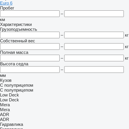
Euro 6
Пробег
–
км
Характеристики
Грузоподъемность
–
кг
Собственный вес
–
кг
Полная масса
–
кг
Высота седла
–
мм
Кузов
С полуприцепом
С полуприцепом
Low Deck
Low Deck
Мега
Мега
ADR
ADR
Гидравлика