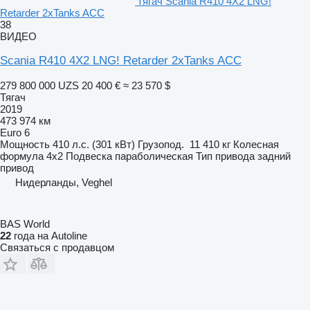
тягач Scania R410 4X2 LNG!
Retarder 2xTanks ACC
38
ВИДЕО
Scania R410 4X2 LNG! Retarder 2xTanks ACC
279 800 000 UZS
20 400 €
≈ 23 570 $
Тягач
2019
473 974 км
Euro 6
Мощность
410 л.с. (301 кВт)
Грузопод.
11 410 кг
Колесная
формула
4x2
Подвеска
параболическая
Тип привода
задний
привод
Нидерланды, Veghel
BAS World
22
года на Autoline
Связаться с продавцом