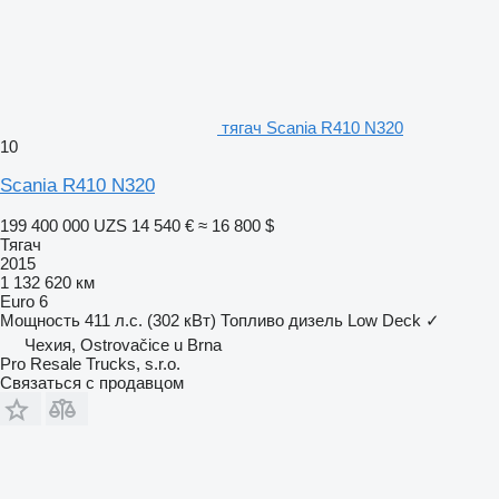
тягач Scania R410 N320
10
Scania R410 N320
199 400 000 UZS
14 540 €
≈ 16 800 $
Тягач
2015
1 132 620 км
Euro 6
Мощность
411 л.с. (302 кВт)
Топливо
дизель
Low Deck
✓
Чехия, Ostrovačice u Brna
Pro Resale Trucks, s.r.o.
Связаться с продавцом