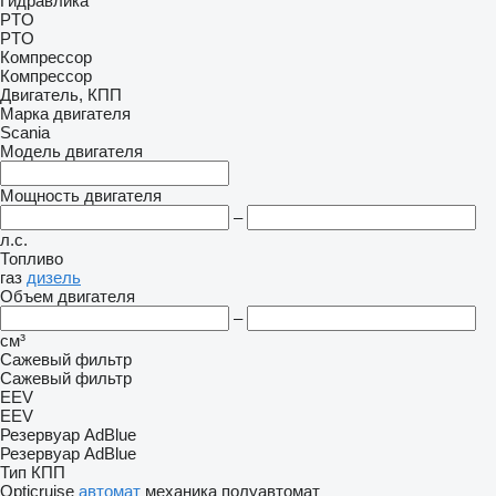
Гидравлика
PTO
PTO
Компрессор
Компрессор
Двигатель, КПП
Марка двигателя
Scania
Модель двигателя
Мощность двигателя
–
л.с.
Топливо
газ
дизель
Объем двигателя
–
см³
Сажевый фильтр
Сажевый фильтр
EEV
EEV
Резервуар AdBlue
Резервуар AdBlue
Тип КПП
Opticruise
автомат
механика
полуавтомат