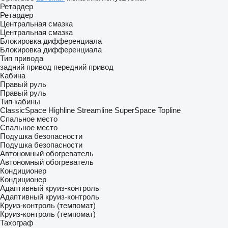
Ретардер
Ретардер
Центральная смазка
Центральная смазка
Блокировка дифференциала
Блокировка дифференциала
Тип привода
задний привод
передний привод
Кабина
Правый руль
Правый руль
Тип кабины
ClassicSpace
Highline
Streamline
SuperSpace
Topline
Спальное место
Спальное место
Подушка безопасности
Подушка безопасности
Автономный обогреватель
Автономный обогреватель
Кондиционер
Кондиционер
Адаптивный круиз-контроль
Адаптивный круиз-контроль
Круиз-контроль (темпомат)
Круиз-контроль (темпомат)
Тахограф