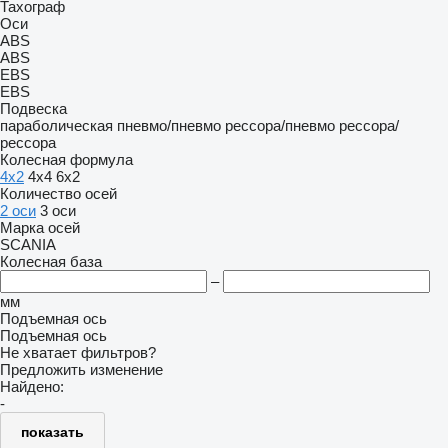
Тахограф
Оси
ABS
ABS
EBS
EBS
Подвеска
параболическая
пневмо/пневмо
рессора/пневмо
рессора/
рессора
Колесная формула
4x2
4x4
6x2
Количество осей
2 оси
3 оси
Марка осей
SCANIA
Колесная база
–
мм
Подъемная ось
Подъемная ось
Не хватает фильтров?
Предложить изменение
Найдено:
-
показать