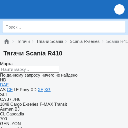
Тягачи
Тягачи Scania
Scania R-series
Scania R4
Тягачи Scania R410
Марка
По данному запросу ничего не найдено
HD
DAF
AS
CF
LF
Pony
XD
XF
XG
SLT
CA
J7
JH6
1848
Cargo
E-series
F-MAX
Transit
Auman
BJ
CL
Cascadia
700
GENLYON