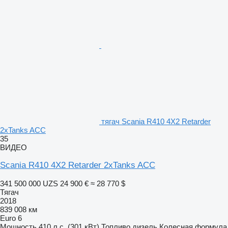
тягач Scania R410 4X2 Retarder
2xTanks ACC
35
ВИДЕО
Scania R410 4X2 Retarder 2xTanks ACC
341 500 000 UZS
24 900 €
≈ 28 770 $
Тягач
2018
839 008 км
Euro 6
Мощность
410 л.с. (301 кВт)
Топливо
дизель
Колесная формула