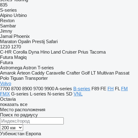
835
S-series
Alpino
Urbino
Rexton
Sambar
Jimny
Jamal
Phoenix
Maraton
Opalin
Prestij
Safari
1210
1270
C-HR
Corolla
Dyna
Hino
Land Cruiser
Prius
Tacoma
Futura
Magiq
Futura
Astromega
Astron
T-series
Amarok
Arteon
Caddy
Caravelle
Crafter
Golf
LT
Multivan
Passat
Polo
Tiguan
Transporter
Volvo
7700
8700
8900
9700
9900
A-series
B-series
F89
FE
FH
FL
FM
FMX
G-series
L-series
N-series
SD
VNL
Octavia
показать все
Место расположения
Поиск по радиусу
Узбекистан
Европа