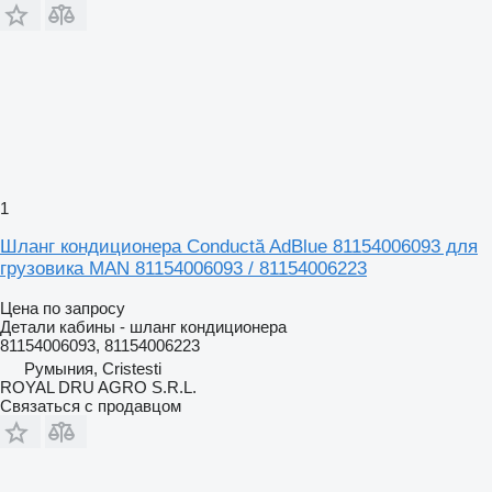
1
Шланг кондиционера Conductă AdBlue 81154006093 для
грузовика MAN 81154006093 / 81154006223
Цена по запросу
Детали кабины - шланг кондиционера
81154006093, 81154006223
Румыния, Cristesti
ROYAL DRU AGRO S.R.L.
Связаться с продавцом