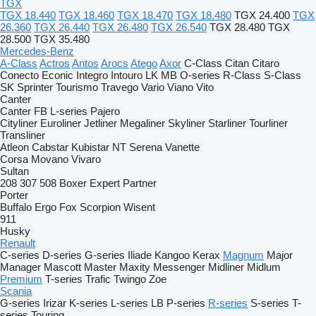
TGX
TGX 18.440
TGX 18.460
TGX 18.470
TGX 18.480
TGX 24.400
TGX
26.360
TGX 26.440
TGX 26.480
TGX 26.540
TGX 28.480
TGX
28.500
TGX 35.480
Mercedes-Benz
A-Class
Actros
Antos
Arocs
Atego
Axor
C-Class
Citan
Citaro
Conecto
Econic
Integro
Intouro
LK
MB
O-series
R-Class
S-Class
SK
Sprinter
Tourismo
Travego
Vario
Viano
Vito
Canter
Canter
FB
L-series
Pajero
Cityliner
Euroliner
Jetliner
Megaliner
Skyliner
Starliner
Tourliner
Transliner
Atleon
Cabstar
Kubistar
NT
Serena
Vanette
Corsa
Movano
Vivaro
Sultan
208
307
508
Boxer
Expert
Partner
Porter
Buffalo
Ergo
Fox
Scorpion
Wisent
911
Husky
Renault
C-series
D-series
G-series
Iliade
Kangoo
Kerax
Magnum
Major
Manager
Mascott
Master
Maxity
Messenger
Midliner
Midlum
Premium
T-series
Trafic
Twingo
Zoe
Scania
G-series
Irizar
K-series
L-series
LB
P-series
R-series
S-series
T-
series
Touring