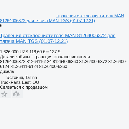
трапеция стеклоочистителя MAN
81264006372 для тягача MAN TGS (01.07-12.21)
6
Трапеция стеклоочистителя MAN 81264006372 для
тягача MAN TGS (01.07-12.21)
1 626 000 UZS
118,60 €
≈ 137 $
Детали кабины - трапеция стеклоочистителя
81264006372 81264116124 81264006360 81.26400-6372 81.26400-
6124 81.26411-6124 81.26400-6360
дизель
Эстония, Tallinn
TruckParts Eesti OÜ
Связаться с продавцом