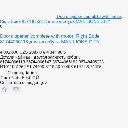
Doors opener complete with motor,
Right Bode 81744066118 для автобуса MAN LIONS CITY
6
Doors opener complete with motor, Right Bode
81744066118 для автобуса MAN LIONS CITY
4 092 000 UZS
298,40 €
≈ 344,80 $
Детали кабины - другая запчасть кабины
81744066118 36744066147 36744066182 36749406033
N1011081362 81.74406-6118 36.74406-6147 36.74406...
Эстония, Tallinn
TruckParts Eesti OÜ
Связаться с продавцом