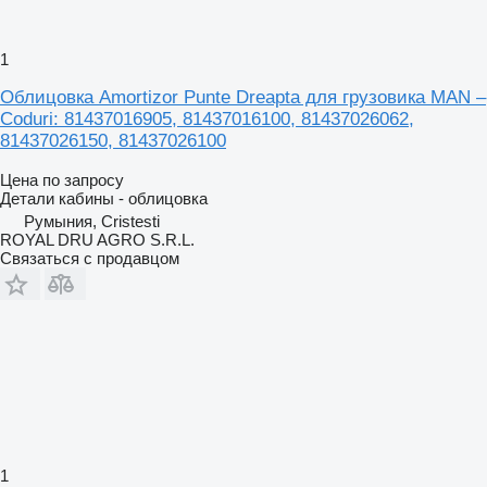
1
Облицовка Amortizor Punte Dreapta для грузовика MAN –
Coduri: 81437016905, 81437016100, 81437026062,
81437026150, 81437026100
Цена по запросу
Детали кабины - облицовка
Румыния, Cristesti
ROYAL DRU AGRO S.R.L.
Связаться с продавцом
1