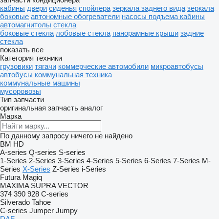
кабины
двери
сиденья
спойлера
зеркала заднего вида
зеркала
боковые
автономные обогреватели
насосы подъема кабины
автомагнитолы
стекла
боковые стекла
лобовые стекла
панорамные крыши
задние
стекла
показать все
Категория техники
грузовики
тягачи
коммерческие автомобили
микроавтобусы
автобусы
коммунальная техника
коммунальные машины
мусоровозы
Тип запчасти
оригинальная запчасть
аналог
Марка
По данному запросу ничего не найдено
BM
HD
A-series
Q-series
S-series
1-Series
2-Series
3-Series
4-Series
5-Series
6-Series
7-Series
M-
Series
X-Series
Z-Series
i-Series
Futura
Magiq
MAXIMA
SUPRA
VECTOR
374
390
928
C-series
Silverado
Tahoe
C-series
Jumper
Jumpy
DAF