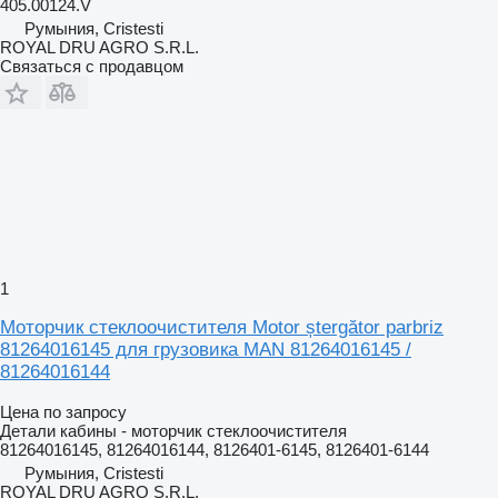
405.00124.V
Румыния, Cristesti
ROYAL DRU AGRO S.R.L.
Связаться с продавцом
1
Моторчик стеклоочистителя Motor ștergător parbriz
81264016145 для грузовика MAN 81264016145 /
81264016144
Цена по запросу
Детали кабины - моторчик стеклоочистителя
81264016145, 81264016144, 8126401-6145, 8126401-6144
Румыния, Cristesti
ROYAL DRU AGRO S.R.L.