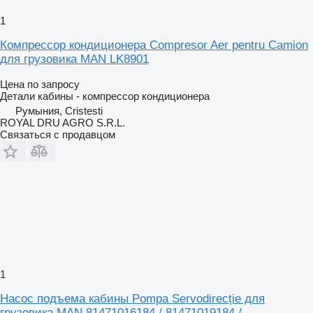
1
Компрессор кондиционера Compresor Aer pentru Camion
для грузовика MAN LK8901
Цена по запросу
Детали кабины - компрессор кондиционера
Румыния, Cristesti
ROYAL DRU AGRO S.R.L.
Связаться с продавцом
1
Насос подъема кабины Pompa Servodirecție для
грузовика MAN 81471016184 / 81471019184 /