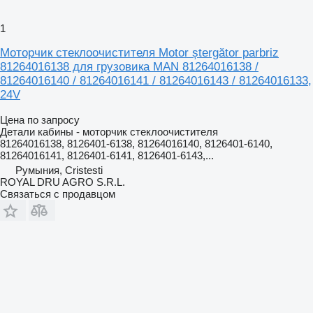
1
Моторчик стеклоочистителя Motor ștergător parbriz
81264016138 для грузовика MAN 81264016138 /
81264016140 / 81264016141 / 81264016143 / 81264016133,
24V
Цена по запросу
Детали кабины - моторчик стеклоочистителя
81264016138, 8126401-6138, 81264016140, 8126401-6140,
81264016141, 8126401-6141, 8126401-6143,...
Румыния, Cristesti
ROYAL DRU AGRO S.R.L.
Связаться с продавцом