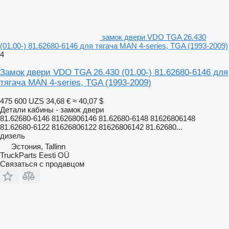
замок двери VDO TGA 26.430
(01.00-) 81.62680-6146 для тягача MAN 4-series, TGA (1993-2009)
4
Замок двери VDO TGA 26.430 (01.00-) 81.62680-6146 для
тягача MAN 4-series, TGA (1993-2009)
475 600 UZS
34,68 €
≈ 40,07 $
Детали кабины - замок двери
81.62680-6146 81626806146 81.62680-6148 81626806148
81.62680-6122 81626806122 81626806142 81.62680...
дизель
Эстония, Tallinn
TruckParts Eesti OÜ
Связаться с продавцом