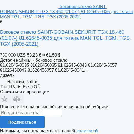
боковое стекло SAINT-
GOBAIN,SEKURIT TGX 18.460 (01.07-) 81.62645-0035 для тягача
MAN TGL, TGM, TGS, TGX (2005-2021)
6
Боковое стекло SAINT-GOBAIN,SEKURIT TGX 18.460
(01.07-) 81.62645-0035 для тягача MAN TGL, TGM, TGS,
TGX (2005-2021)
730 000 UZS
53,23 €
≈ 61,50 $
Детали кабины - боковое стекло
81.62645-0035 81626450035 81.62645-6043 81.62645-6057
81626456043 81626456057 81.62645-0041...
дизель
Эстония, Tallinn
TruckParts Eesti OÜ
Связаться с продавцом
Подпишитесь на новые объявления данной рубрики
Подписаться
Нажимая, вы соглашаетесь с нашей
политикой