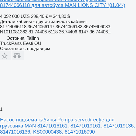
81744066118 для автобуса MAN LIONS CITY (01.04-)
4 092 000 UZS
298,40 €
≈ 344,80 $
Детали кабины - другая запчасть кабины
81744066118 36744066147 36744066182 36749406033
N1011081362 81.74406-6118 36.74406-6147 36.74406...
Эстония, Tallinn
TruckParts Eesti OÜ
Связаться с продавцом
1
Насос подъема кабины Pompa servodirecție для
грузовика MAN 81471016161, 81471019161, 81471019136,
81471016136, KS00000438, 81471016090