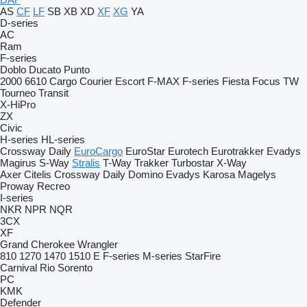
AS
CF
LF
SB
XB
XD
XF
XG
YA
D-series
AC
Ram
F-series
Doblo
Ducato
Punto
2000
6610
Cargo
Courier
Escort
F-MAX
F-series
Fiesta
Focus
TW
Tourneo
Transit
X-HiPro
ZX
Civic
H-series
HL-series
Crossway
Daily
EuroCargo
EuroStar
Eurotech
Eurotrakker
Evadys
Magirus
S-Way
Stralis
T-Way
Trakker
Turbostar
X-Way
Axer
Citelis
Crossway
Daily
Domino
Evadys
Karosa
Magelys
Proway
Recreo
I-series
NKR
NPR
NQR
3CX
XF
Grand Cherokee
Wrangler
810
1270
1470
1510 E
F-series
M-series
StarFire
Carnival
Rio
Sorento
PC
KMK
Defender