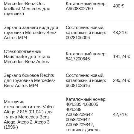
Mercedes-Benz Occ
Каталожный номер:
400 €
koelkast Mercedes для
A9608302760
грузовика
Зеркало заднего вида для
Состояние: новый,
грузовика Mercedes-Benz
каталожный номер:
48,24 €
Actros MP4
0028106006
Стеклоподъемник
Каталожный номер:
Hausmarke для тягача
191,24 €
9417200646
Mercedes-Benz Actros
Зеркало боковое Rechts
Состояние: новый,
для грузовика Mercedes-
каталожный номер:
299,24 €
Benz Actros MP4
9608103616
Каталожный номер:
Моторчик
404.399 4.63605
стеклоочистителя Valeo
404.398
Atego 2 815 (01.04-) для
A0058209642
42,74 €
тягача Mercedes-Benz
0058209642
Atego, Atego 2, Atego 3
A0058209842,
(1996-)
топливо: дизель