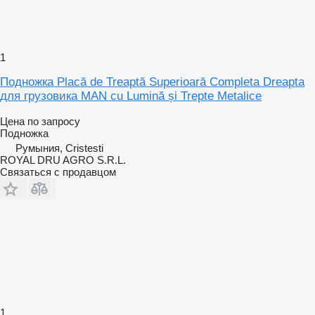
1
Подножка Placă de Treaptă Superioară Completa Dreapta
для грузовика MAN cu Lumină și Trepte Metalice
Цена по запросу
Подножка
Румыния, Cristesti
ROYAL DRU AGRO S.R.L.
Связаться с продавцом
1