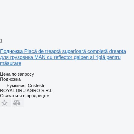
1
Подножка Placă de treaptă superioară completă dreapta
для грузовика MAN cu reflector galben și riglă pentru
măsurare
Цена по запросу
Подножка
Румыния, Cristesti
ROYAL DRU AGRO S.R.L.
Связаться с продавцом