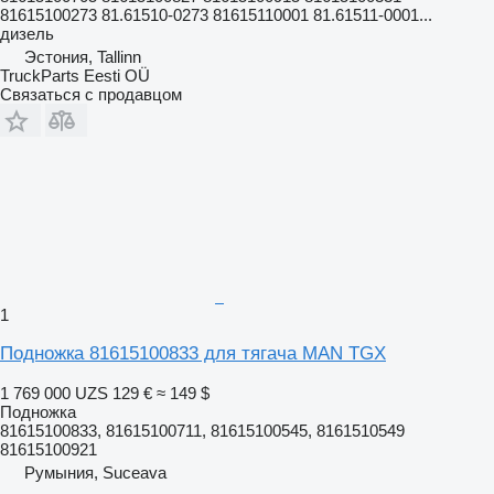
81615100273 81.61510-0273 81615110001 81.61511-0001...
дизель
Эстония, Tallinn
TruckParts Eesti OÜ
Связаться с продавцом
1
Подножка 81615100833 для тягача MAN TGX
1 769 000 UZS
129 €
≈ 149 $
Подножка
81615100833, 81615100711, 81615100545, 8161510549
81615100921
Румыния, Suceava