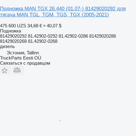
Подножка MAN TGX 26.440 (01.07-) 81429020292 для
тягача MAN TGL, TGM, TGS, TGX (2005-2021)
475 600 UZS
34,68 €
≈ 40,07 $
Подножка
81429020292 81.42902-0292 81.42902-0286 81429020286
81429020268 81.42902-0268
дизель
Эстония, Tallinn
TruckParts Eesti OÜ
Связаться с продавцом