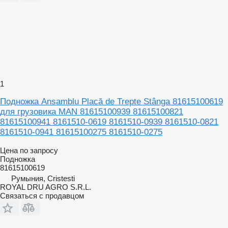
1
Подножка Ansamblu Placă de Trepte Stânga 81615100619
для грузовика MAN 81615100939 81615100821
81615100941 8161510-0619 8161510-0939 8161510-0821
8161510-0941 81615100275 8161510-0275
Цена по запросу
Подножка
81615100619
Румыния, Cristesti
ROYAL DRU AGRO S.R.L.
Связаться с продавцом