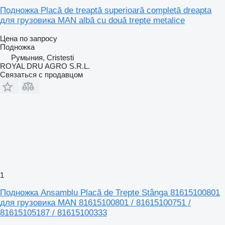
Подножка Placă de treaptă superioară completă dreapta
для грузовика MAN albă cu două trepte metalice
Цена по запросу
Подножка
Румыния, Cristesti
ROYAL DRU AGRO S.R.L.
Связаться с продавцом
1
Подножка Ansamblu Placă de Trepte Stânga 81615100801
для грузовика MAN 81615100801 / 81615100751 /
81615105187 / 81615100333