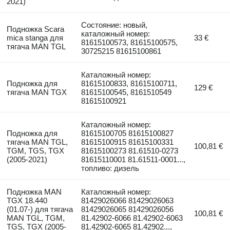
2021)
Состояние: новый,
Подножка Scara
каталожный номер:
mica stanga для
33 €
81615100573, 81615100575,
тягача MAN TGL
30725215 81615100861
Каталожный номер:
Подножка для
81615100833, 81615100711,
129 €
тягача MAN TGX
81615100545, 8161510549
81615100921
Каталожный номер:
Подножка для
81615100705 81615100827
тягача MAN TGL,
81615100915 81615100331
100,81 €
TGM, TGS, TGX
81615100273 81.61510-0273
(2005-2021)
81615110001 81.61511-0001...,
топливо: дизель
Подножка MAN
Каталожный номер:
TGX 18.440
81429026066 81429026063
(01.07-) для тягача
81429026065 81429026056
100,81 €
MAN TGL, TGM,
81.42902-6066 81.42902-6063
TGS, TGX (2005-
81.42902-6065 81.42902...,