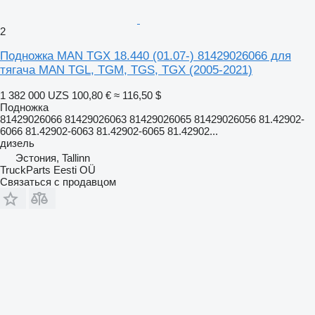
2
Подножка MAN TGX 18.440 (01.07-) 81429026066 для
тягача MAN TGL, TGM, TGS, TGX (2005-2021)
1 382 000 UZS
100,80 €
≈ 116,50 $
Подножка
81429026066 81429026063 81429026065 81429026056 81.42902-
6066 81.42902-6063 81.42902-6065 81.42902...
дизель
Эстония, Tallinn
TruckParts Eesti OÜ
Связаться с продавцом