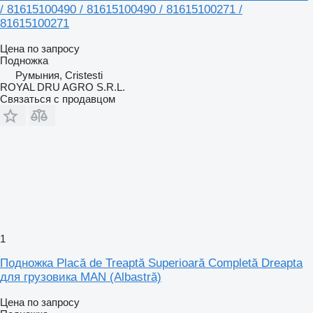
/ 81615100490 / 81615100490 / 81615100271 /
81615100271
Цена по запросу
Подножка
Румыния, Cristesti
ROYAL DRU AGRO S.R.L.
Связаться с продавцом
1
Подножка Placă de Treaptă Superioară Completă Dreapta
для грузовика MAN (Albastră)
Цена по запросу