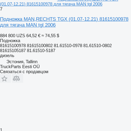
(01.07-12.21) 81615100978 для тягача MAN tgl 2006
7
Подножка MAN,RECHTS TGX (01.07-12.21) 81615100978
для тягача MAN tgl 2006
884 800 UZS
64,52 €
≈ 74,55 $
Подножка
81615100978 81615100802 81.61510-0978 81.61510-0802
81615105187 81.61510-5187
дизель
Эстония, Tallinn
TruckParts Eesti OÜ
Связаться с продавцом
1