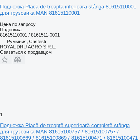
Подножка Placă de treaptă inferioară stânga 81615110001
для грузовика MAN 81615110001
Цена по запросу
Подножка
81615110001 / 8161511-0001
Румыния, Cristesti
ROYAL DRU AGRO S.R.L.
Связаться с продавцом
1
Подножка Placă de treaptă superioară completă stânga
для грузовика MAN 81615100757 / 81615100757 /
81615100869 / 81615100869 / 81615100471 / 81615100471