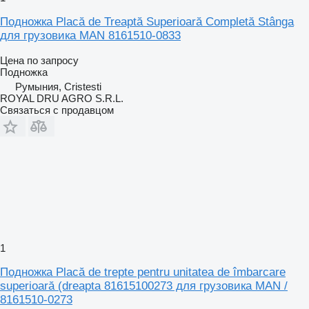
Подножка Placă de Treaptă Superioară Completă Stânga
для грузовика MAN 8161510-0833
Цена по запросу
Подножка
Румыния, Cristesti
ROYAL DRU AGRO S.R.L.
Связаться с продавцом
1
Подножка Placă de trepte pentru unitatea de îmbarcare
superioară (dreapta 81615100273 для грузовика MAN /
8161510-0273