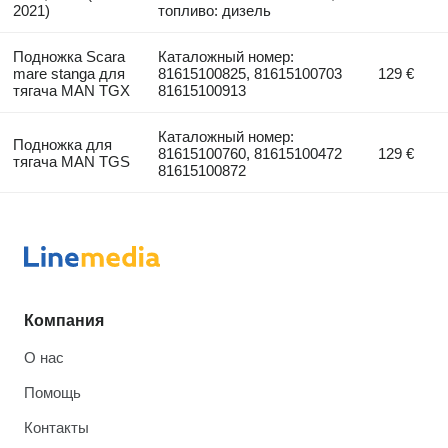
2021)
топливо: дизель
Подножка Scara
Каталожный номер:
mare stanga для
81615100825, 81615100703
129 €
тягача MAN TGX
81615100913
Каталожный номер:
Подножка для
81615100760, 81615100472
129 €
тягача MAN TGS
81615100872
Компания
О нас
Помощь
Контакты