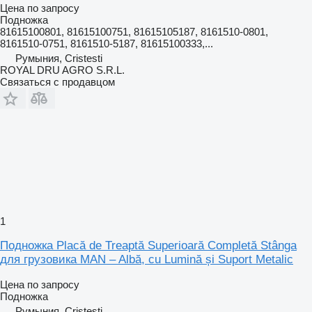
Цена по запросу
Подножка
81615100801, 81615100751, 81615105187, 8161510-0801,
8161510-0751, 8161510-5187, 81615100333,...
Румыния, Cristesti
ROYAL DRU AGRO S.R.L.
Связаться с продавцом
1
Подножка Placă de Treaptă Superioară Completă Stânga
для грузовика MAN – Albă, cu Lumină și Suport Metalic
Цена по запросу
Подножка
Румыния, Cristesti