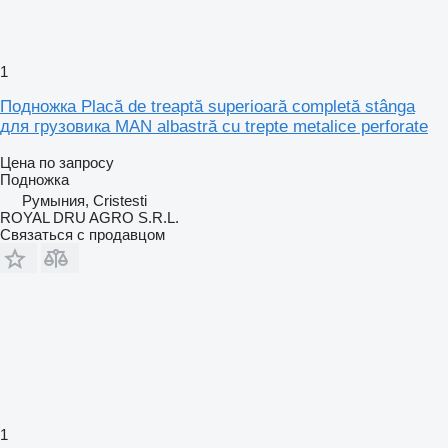
1
Подножка Placă de treaptă superioară completă stânga
для грузовика MAN albastră cu trepte metalice perforate
Цена по запросу
Подножка
Румыния, Cristesti
ROYAL DRU AGRO S.R.L.
Связаться с продавцом
1