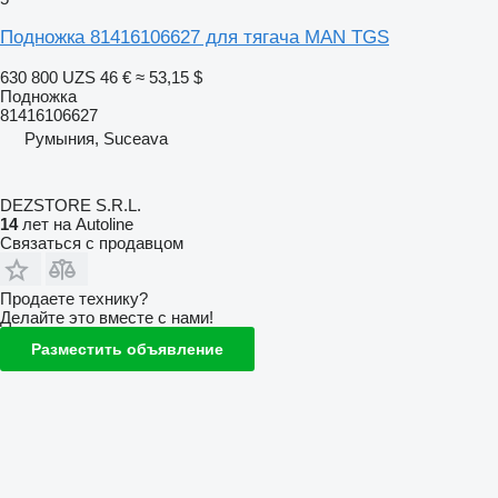
Подножка 81416106627 для тягача MAN TGS
630 800 UZS
46 €
≈ 53,15 $
Подножка
81416106627
Румыния, Suceava
DEZSTORE S.R.L.
14
лет на Autoline
Связаться с продавцом
Продаете технику?
Делайте это вместе с нами!
Разместить объявление