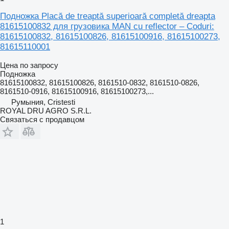
Подножка Placă de treaptă superioară completă dreapta
81615100832 для грузовика MAN cu reflector – Coduri:
81615100832, 81615100826, 81615100916, 81615100273,
81615110001
Цена по запросу
Подножка
81615100832, 81615100826, 8161510-0832, 8161510-0826,
8161510-0916, 81615100916, 81615100273,...
Румыния, Cristesti
ROYAL DRU AGRO S.R.L.
Связаться с продавцом
1