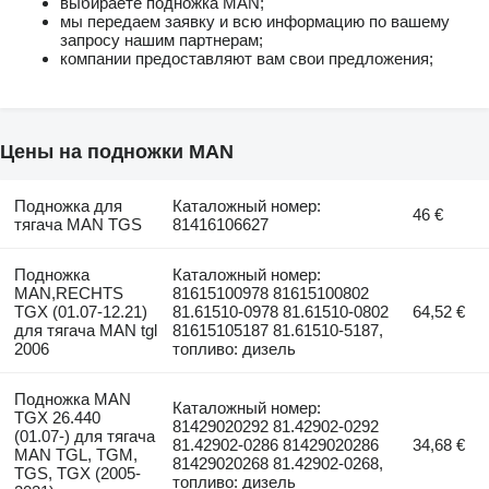
выбираете подножка MAN;
мы передаем заявку и всю информацию по вашему
запросу нашим партнерам;
компании предоставляют вам свои предложения;
Цены на подножки MAN
Подножка для
Каталожный номер:
46 €
тягача MAN TGS
81416106627
Подножка
Каталожный номер:
MAN,RECHTS
81615100978 81615100802
TGX (01.07-12.21)
81.61510-0978 81.61510-0802
64,52 €
для тягача MAN tgl
81615105187 81.61510-5187,
2006
топливо: дизель
Подножка MAN
Каталожный номер:
TGX 26.440
81429020292 81.42902-0292
(01.07-) для тягача
81.42902-0286 81429020286
34,68 €
MAN TGL, TGM,
81429020268 81.42902-0268,
TGS, TGX (2005-
топливо: дизель