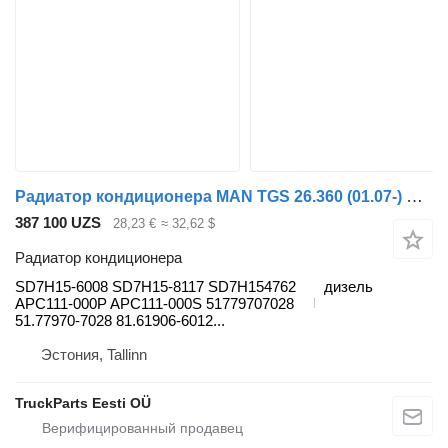
Радиатор кондиционера MAN TGS 26.360 (01.07-) SD7H15-6008 для тягача MAN TGL, TGM, TGS, TGX (2005-2021)
387 100 UZS
28,23 €
≈ 32,62 $
Радиатор кондиционера
SD7H15-6008 SD7H15-8117 SD7H154762
дизель
APC111-000P APC111-000S 51779707028
51.77970-7028 81.61906-6012...
Эстония, Tallinn
TruckParts Eesti OÜ