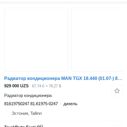
Радиатор кондиционера MAN TGX 18.440 (01.07-) 81619750247 для тягача MAN TGL, TGM, TGS, TGX (2005-2021)
929 000 UZS
67,74 €
≈ 78,27 $
Радиатор кондиционера
81619750247 81.61975-0247
дизель
Эстония, Tallinn