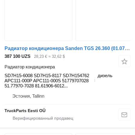
Радиатор кондиционера Sanden TGS 26.360 (01.07-) SD7H15-6008 для тягача MAN TGL, TGM, TGS, TGX (2005-2021)
387 100 UZS
28,23 €
≈ 32,62 $
Радиатор кондиционера
SD7H15-6008 SD7H15-8117 SD7H154762
дизель
APC111-000P APC111-000S 51779707028
51.77970-7028 81.61906-6012...
Эстония, Tallinn
TruckParts Eesti OÜ