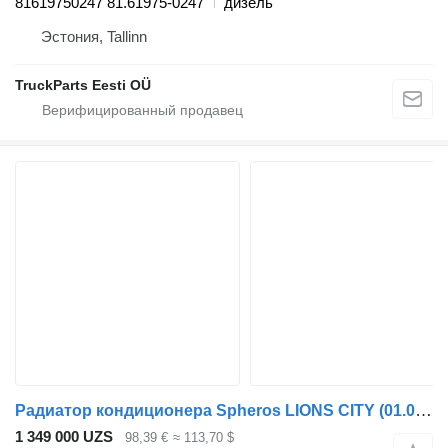
81619750247 81.61975-0247
дизель
Эстония, Tallinn
TruckParts Eesti OÜ
Радиатор кондиционера Spheros LIONS CITY (01.04-) FKX40/470N для автобуса MAN
1 349 000 UZS
98,39 €
≈ 113,70 $