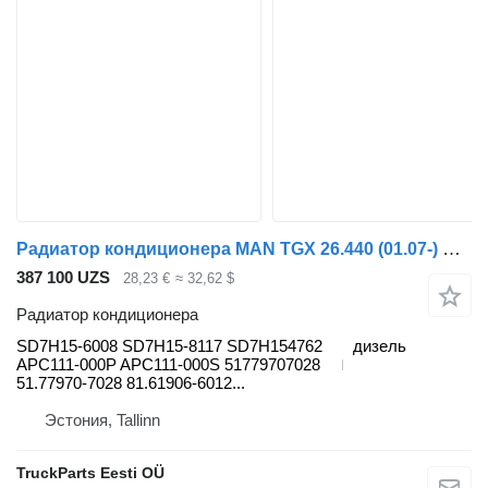
Радиатор кондиционера MAN TGX 26.440 (01.07-) SD7H15-6008 для тягача MAN TGL, TGM, TGS, TGX (2005-2021)
387 100 UZS
28,23 €
≈ 32,62 $
Радиатор кондиционера
SD7H15-6008 SD7H15-8117 SD7H154762
дизель
APC111-000P APC111-000S 51779707028
51.77970-7028 81.61906-6012...
Эстония, Tallinn
TruckParts Eesti OÜ