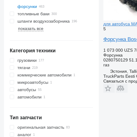
форсунки
топливные баки
шланги воздухозаборника
для автобуса MAN
показать все
5
Форсунка Bosc
1 073 000 UZS
7
Категория техники
Форсунка
0280750129 51.
грузовики
газ
тягачи
Эстония, Tall
коммерческие автомобили
TruckParts Eesti
Связаться с пр
микроавтобусы
автобусы
автомобили
Тип запчасти
оригинальная запчасть
аналог