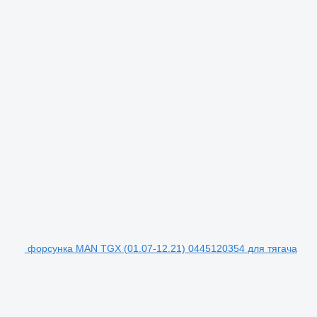
форсунка MAN TGX (01.07-12.21) 0445120354 для тягача