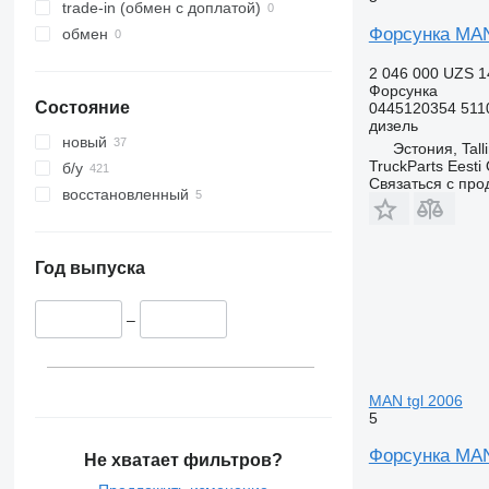
trade-in (обмен с доплатой)
Форсунка MAN 
обмен
2 046 000 UZS
1
Форсунка
Состояние
0445120354 511
дизель
новый
Эстония, Tall
TruckParts Eesti
б/у
Связаться с пр
восстановленный
Год выпуска
–
MAN tgl 2006
5
Форсунка MAN 
Не хватает фильтров?