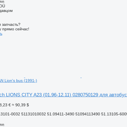
inn
 OÜ
одавцом
 запчасть?
у прямо сейчас!
ть
 Lion's bus (1991-)
h LIONS CITY A23 (01.96-12.11) 0280750129 для автобуса
8,23 €
≈ 90,39 $
13101-0032 51131010032 51.09411-3490 51094113490 51.13105-600
inn