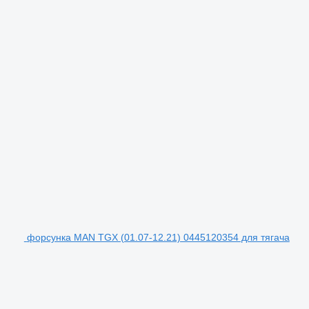
форсунка MAN TGX (01.07-12.21) 0445120354 для тягача