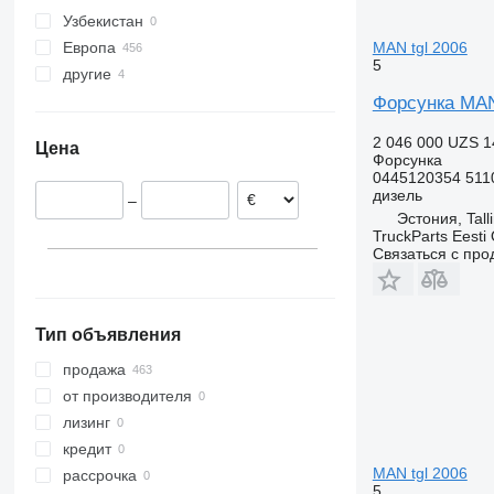
Узбекистан
MB
Maxity
TGX 18.480
Европа
MAN tgl 2006
O-series
Megane
TGX 26.440
5
другие
Эстония
Sprinter
Midliner
TGX 26.480
Румыния
Украина
Форсунка MAN 
Vito
Midlum
TGX 26.540
Португалия
Premium
2 046 000 UZS
1
Цена
Германия
Форсунка
0445120354 511
Польша
дизель
–
Бельгия
Эстония, Tall
Литва
TruckParts Eesti
Связаться с пр
Дания
показать все
Тип объявления
продажа
от производителя
лизинг
кредит
MAN tgl 2006
рассрочка
5