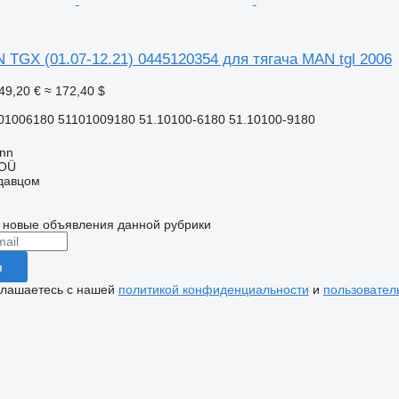
TGX (01.07-12.21) 0445120354 для тягача MAN tgl 2006
49,20 €
≈ 172,40 $
01006180 51101009180 51.10100-6180 51.10100-9180
inn
 OÜ
одавцом
 новые объявления данной рубрики
я
глашаетесь с нашей
политикой конфиденциальности
и
пользовател