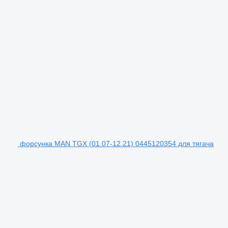
форсунка MAN TGX (01.07-12.21) 0445120354 для тягача