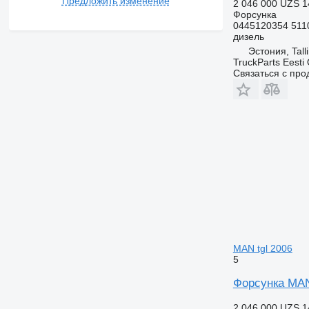
Предложить изменение
2 046 000 UZS
1
Форсунка
0445120354 511
дизель
Эстония, Tall
TruckParts Eesti
Связаться с пр
MAN tgl 2006
5
Форсунка MAN 
2 046 000 UZS
1