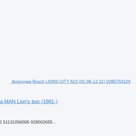
форсунка Bosch LIONS CITY A23 (01.96-12.11) 0280750129
 MAN Lion's bus (1991-)
5 51131056005 028002655...