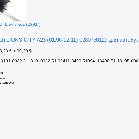
 Lion's bus (1991-)
h LIONS CITY A23 (01.96-12.11) 0280750129 для автобуса
8,23 €
≈ 90,39 $
13101-0032 51131010032 51.09411-3490 51094113490 51.13105-600
inn
 OÜ
одавцом