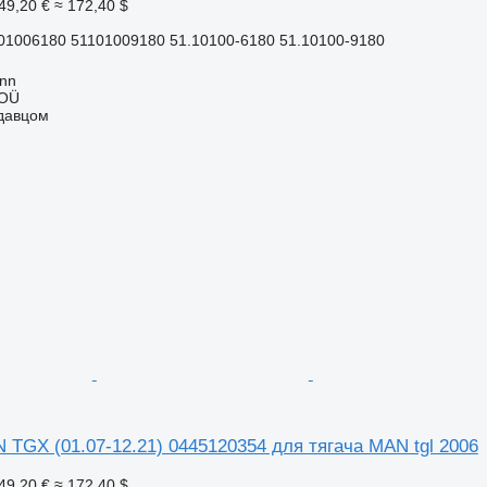
49,20 €
≈ 172,40 $
01006180 51101009180 51.10100-6180 51.10100-9180
inn
 OÜ
одавцом
TGX (01.07-12.21) 0445120354 для тягача MAN tgl 2006
49,20 €
≈ 172,40 $