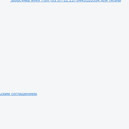
форсунка MAN TGX (01.07-12.21) 0445120354 для тягача
ьским соглашением
.