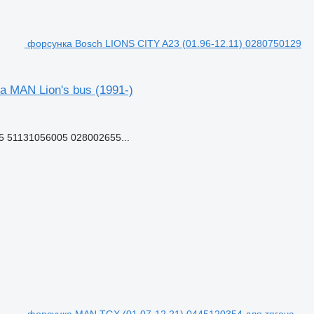
форсунка Bosch LIONS CITY A23 (01.96-12.11) 0280750129
 MAN Lion's bus (1991-)
5 51131056005 028002655...