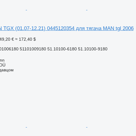
TGX (01.07-12.21) 0445120354 для тягача MAN tgl 2006
49,20 €
≈ 172,40 $
01006180 51101009180 51.10100-6180 51.10100-9180
inn
 OÜ
одавцом