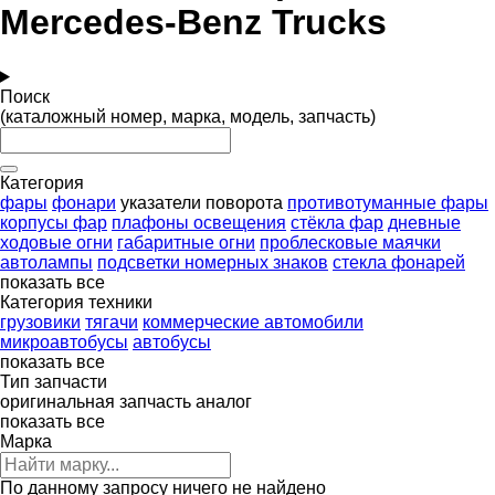
Mercedes-Benz Trucks
Поиск
(каталожный номер, марка, модель, запчасть)
Категория
фары
фонари
указатели поворота
противотуманные фары
корпусы фар
плафоны освещения
стёкла фар
дневные
ходовые огни
габаритные огни
проблесковые маячки
автолампы
подсветки номерных знаков
стекла фонарей
показать все
Категория техники
грузовики
тягачи
коммерческие автомобили
микроавтобусы
автобусы
показать все
Тип запчасти
оригинальная запчасть
аналог
показать все
Марка
По данному запросу ничего не найдено