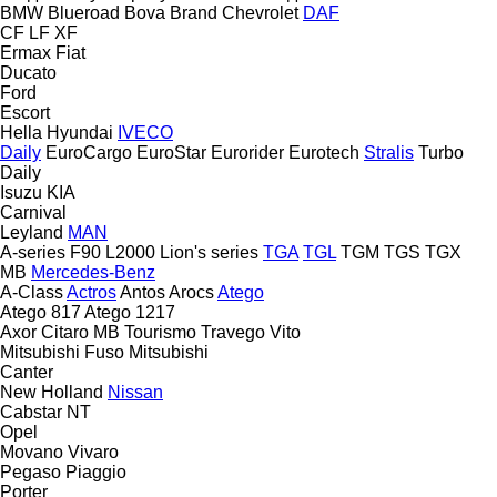
BMW
Blueroad
Bova
Brand
Chevrolet
DAF
CF
LF
XF
Ermax
Fiat
Ducato
Ford
Escort
Hella
Hyundai
IVECO
Daily
EuroCargo
EuroStar
Eurorider
Eurotech
Stralis
Turbo
Daily
Isuzu
KIA
Carnival
Leyland
MAN
A-series
F90
L2000
Lion's series
TGA
TGL
TGM
TGS
TGX
MB
Mercedes-Benz
A-Class
Actros
Antos
Arocs
Atego
Atego 817
Atego 1217
Axor
Citaro
MB
Tourismo
Travego
Vito
Mitsubishi Fuso
Mitsubishi
Canter
New Holland
Nissan
Cabstar
NT
Opel
Movano
Vivaro
Pegaso
Piaggio
Porter