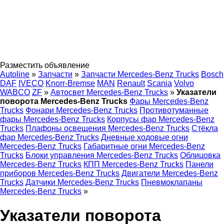
Разместить объявление
Autoline
»
Запчасти
»
Запчасти Mercedes-Benz Trucks
Bosch
DAF
IVECO
Knorr-Bremse
MAN
Renault
Scania
Volvo
WABCO
ZF
»
Автосвет Mercedes-Benz Trucks
»
Указатели
поворота Mercedes-Benz Trucks
Фары Mercedes-Benz
Trucks
Фонари Mercedes-Benz Trucks
Противотуманные
фары Mercedes-Benz Trucks
Корпусы фар Mercedes-Benz
Trucks
Плафоны освещения Mercedes-Benz Trucks
Стёкла
фар Mercedes-Benz Trucks
Дневные ходовые огни
Mercedes-Benz Trucks
Габаритные огни Mercedes-Benz
Trucks
Блоки управления Mercedes-Benz Trucks
Облицовка
Mercedes-Benz Trucks
КПП Mercedes-Benz Trucks
Панели
приборов Mercedes-Benz Trucks
Двигатели Mercedes-Benz
Trucks
Датчики Mercedes-Benz Trucks
Пневмоклапаны
Mercedes-Benz Trucks
»
Указатели поворота