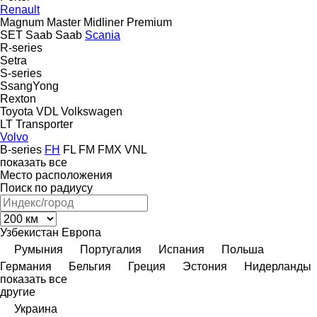
Renault
Magnum
Master
Midliner
Premium
SET
Saab
Saab
Scania
R-series
Setra
S-series
SsangYong
Rexton
Toyota
VDL
Volkswagen
LT
Transporter
Volvo
B-series
FH
FL
FM
FMX
VNL
показать все
Место расположения
Поиск по радиусу
Узбекистан
Европа
Румыния
Португалия
Испания
Польша
Германия
Бельгия
Греция
Эстония
Нидерланды
показать все
другие
Украина