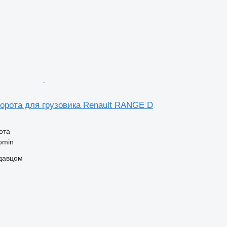
ворота для грузовика Renault RANGE D
ота
omin
одавцом