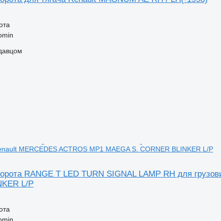
ота
omin
одавцом
Renault MERCEDES ACTROS MP1 MAEGA S. CORNER BLINKER L/P
оворота RANGE T LED TURN SIGNAL LAMP RH для грузо
KER L/P
ота
omin