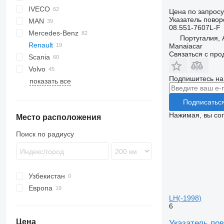
IVECO
CF
Ducato
Escort
Цена по запросу
Указатель повор
MAN
LF
Daily
Carnival
08.551-7607L-F
Mercedes-Benz
XF
EuroCargo
A-series
Португалия,
Renault
EuroStar
F90
A-Class
Canter
Cabstar
Movano
Porter
Manaiacar
Связаться с пр
Scania
Eurorider
L2000
Actros
NT
Vivaro
Magnum
Volvo
Eurotech
Lion's series
Antos
Master
R-series
S-series
Rexton
LT
Magnum AE
Подпишитесь на
показать все
Stralis
TGA
Arocs
Midliner
Transporter
B-series
Turbo Daily
TGL
Atego
Premium
FH
Подписатьс
TGM
Axor
FL
Нажимая, вы со
Место расположения
TGS
Citaro
FM
TGX
MB
FMX
Поиск по радиусу
Tourismo
VNL
Travego
Vito
Узбекистан
Европа
LH(-1998)
Испания
6
Португалия
Цена
Указатель по