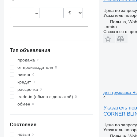
Польша
Германия
Цена по запросу
–
Литва
Указатель повор
Польша, Woł
Lamiro
Связаться с пр
Тип объявления
продажа
от производителя
лизинг
кредит
рассрочка
для грузовика 
trade-in (обмен с доплатой)
4
обмен
Указатель п
CORNER BLIN
Состояние
Цена по запросу
Указатель повор
новый
Польша, Woł