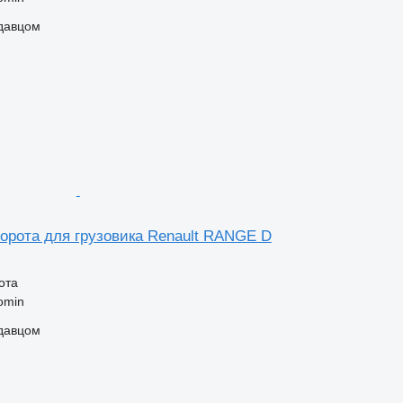
одавцом
ворота для грузовика Renault RANGE D
ота
omin
одавцом