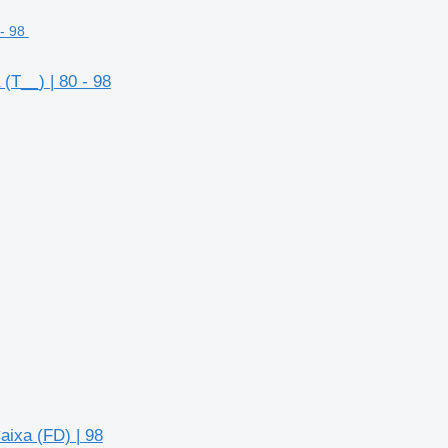
T__) | 80 - 98
ixa (FD) | 98