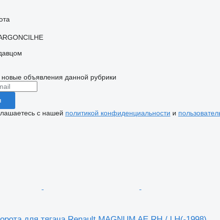
ота
 ARGONCILHE
одавцом
 новые объявления данной рубрики
я
глашаетесь с нашей
политикой конфиденциальности
и
пользовател
ворота для тягача Renault MAGNUM AE RH / LH(-1998)