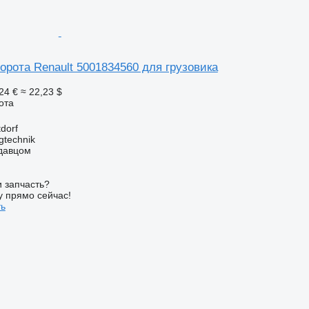
орота Renault 5001834560 для грузовика
24 €
≈ 22,23 $
ота
dorf
gtechnik
одавцом
 запчасть?
у прямо сейчас!
ть