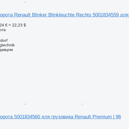
орота Renault Blinker Blinkleuchte Rechts 5001834559 для
24 €
≈ 22,23 $
ота
dorf
gtechnik
одавцом
орота 5001834560 для грузовика Renault Premium | 96