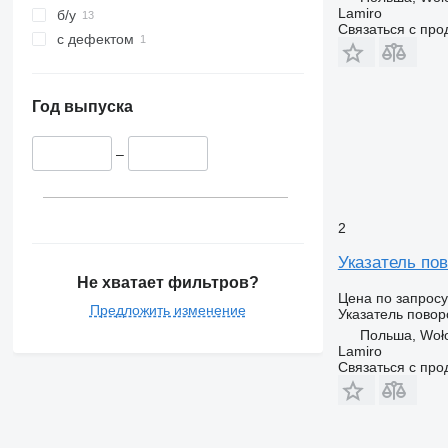
Lamiro
б/у
Связаться с пр
с дефектом
Год выпуска
–
2
Указатель по
Не хватает фильтров?
Цена по запросу
Предложить изменение
Указатель повор
Польша, Woł
Lamiro
Связаться с пр