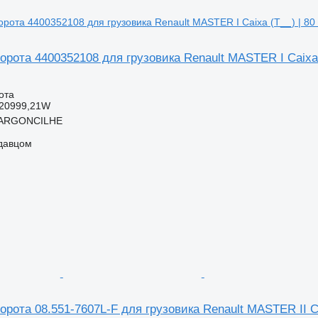
орота 4400352108 для грузовика Renault MASTER I Caixa (
ота
20999,21W
 ARGONCILHE
одавцом
орота 08.551-7607L-F для грузовика Renault MASTER II Ca