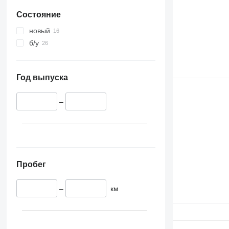
Состояние
новый
б/у
Год выпуска
–
Пробег
–
км