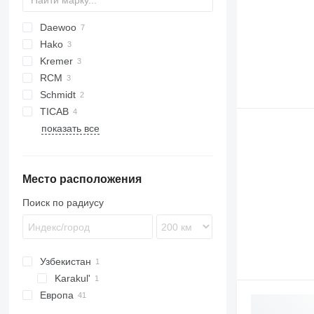
Daewoo
Hako
1300
Kremer
Scrubmaster
RCM
KM
CR
Schmidt
TICAB
показать все
6100
Место расположения
Поиск по радиусу
Узбекистан
Karakul'
Европа
Бельгия