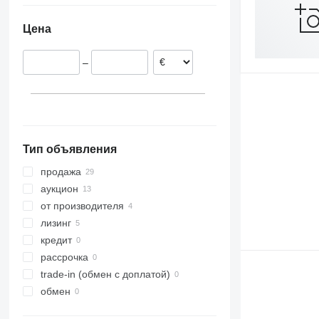
Нидерланды
Цена
Италия
Польша
–
Германия
Чехия
Испания
Дания
Тип объявления
продажа
аукцион
от производителя
лизинг
кредит
рассрочка
trade-in (обмен с доплатой)
обмен