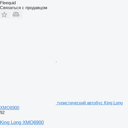
Fleequid
Связаться с продавцом
туристический автобус King Long
XMQ6900
92
King Long XMQ6900