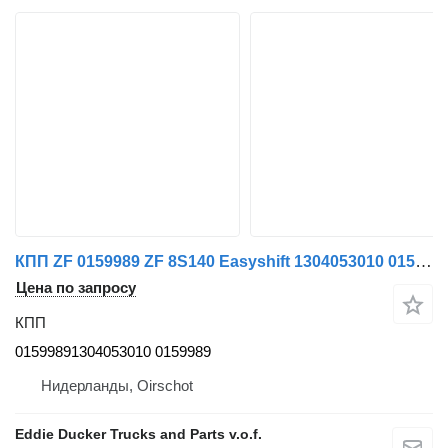
КПП ZF 0159989 ZF 8S140 Easyshift 1304053010 01599891304053010 для грузовика DAF
Цена по запросу
КПП
01599891304053010 0159989
Нидерланды, Oirschot
Eddie Ducker Trucks and Parts v.o.f.