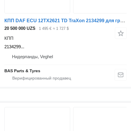
КПП DAF ECU 12TX2621 TD TraXon 2134299 для грузовика DAF
20 500 000 UZS
1 495 €
≈ 1 727 $
КПП
2134299...
Нидерланды, Veghel
BAS Parts & Tyres