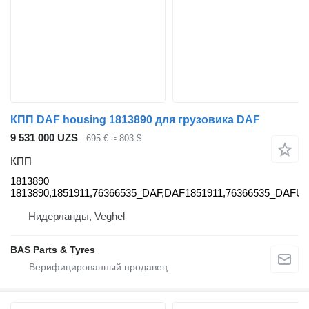
КПП DAF housing 1813890 для грузовика DAF
9 531 000 UZS
695 €
≈ 803 $
КПП
1813890
1813890,1851911,76366535_DAF,DAF1851911,76366535_DAFU
Нидерланды, Veghel
BAS Parts & Tyres