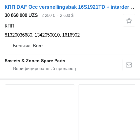
КПП DAF Occ versnellingsbak 16S1921TD + intarder MAN 81320036680 для грузовика
30 860 000 UZS
2 250 €
≈ 2 600 $
КПП
81320036680, 1342050010, 1616902
Бельгия, Bree
Smeets & Zonen Spare Parts