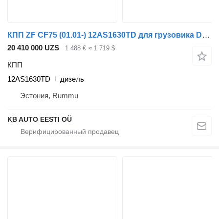
КПП ZF CF75 (01.01-) 12AS1630TD для грузовика DAF LF45, LF55, LF180, CF65, CF75, CF85 (2001-)
20 410 000 UZS
1 488 €
≈ 1 719 $
КПП
12AS1630TD
дизель
Эстония, Rummu
KB AUTO EESTI OÜ