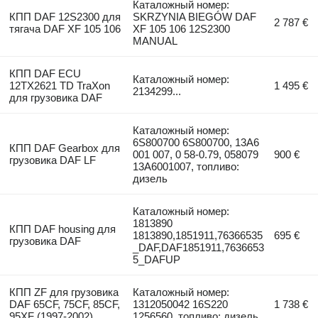
Каталожный номер:
КПП DAF 12S2300 для
SKRZYNIA BIEGÓW DAF
2 787 €
тягача DAF XF 105 106
XF 105 106 12S2300
MANUAL
КПП DAF ECU
Каталожный номер:
12TX2621 TD TraXon
1 495 €
2134299...
для грузовика DAF
Каталожный номер:
6S800700 6S800700, 13A6
КПП DAF Gearbox для
001 007, 0 58-0.79, 058079
900 €
грузовика DAF LF
13A6001007, топливо:
дизель
Каталожный номер:
1813890
КПП DAF housing для
1813890,1851911,76366535
695 €
грузовика DAF
_DAF,DAF1851911,7636653
5_DAFUP
КПП ZF для грузовика
Каталожный номер:
DAF 65CF, 75CF, 85CF,
1312050042 16S220
1 738 €
95XF (1997-2002)
1256560, топливо: дизель