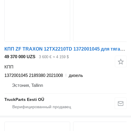
КПП ZF TRAXON 12TX2210TD 1372001045 для тягача DAF XF106 (2014-)
49 370 000 UZS
3 600 €
≈ 4 159 $
КПП
1372001045 2189380 2021008
дизель
Эстония, Tallinn
TruckParts Eesti OÜ