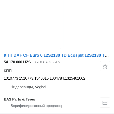
КПП DAF CF Euro 6 12S2130 TD Ecosplit 12S2130 TD Ecosplit, Manual 1910773 для грузовика DAF CF Euro 6
54 170 000 UZS
3 950 €
≈ 4 564 $
КПП
1910773 1910773,1945915,1904784,1325401062
Нидерланды, Veghel
BAS Parts & Tyres