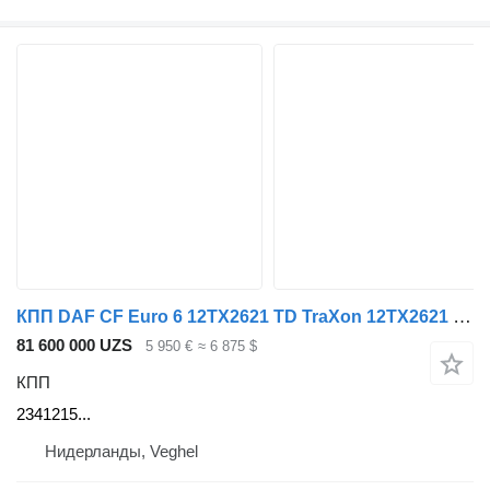
КПП DAF CF Euro 6 12TX2621 TD TraXon 12TX2621 TD TraXon, Automatic 2341215 для грузовика DAF CF Euro 6
81 600 000 UZS
5 950 €
≈ 6 875 $
КПП
2341215...
Нидерланды, Veghel