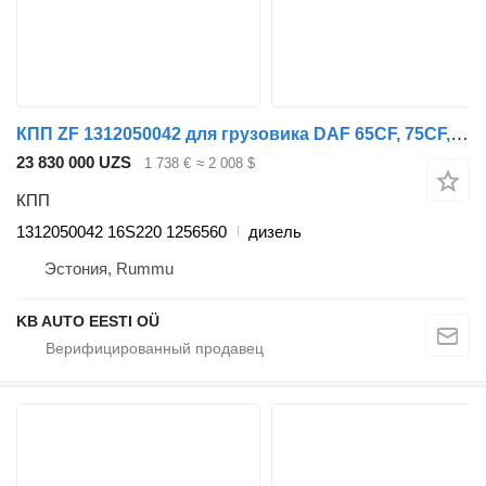
КПП ZF 1312050042 для грузовика DAF 65CF, 75CF, 85CF, 95XF (1997-2002)
23 830 000 UZS
1 738 €
≈ 2 008 $
КПП
1312050042 16S220 1256560
дизель
Эстония, Rummu
KB AUTO EESTI OÜ