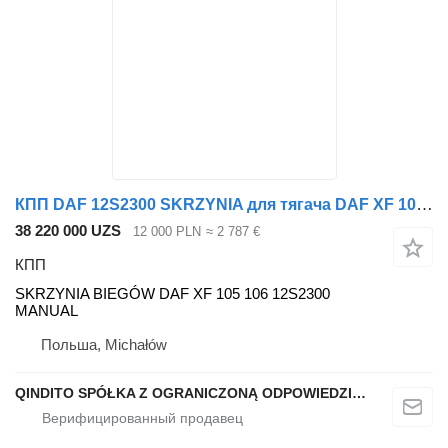
КПП DAF 12S2300 SKRZYNIA для тягача DAF XF 105 106
38 220 000 UZS
12 000 PLN
≈ 2 787 €
КПП
SKRZYNIA BIEGÓW DAF XF 105 106 12S2300
MANUAL
Польша, Michałów
QINDITO SPÓŁKA Z OGRANICZONĄ ODPOWIEDZIALNOŚCIĄ