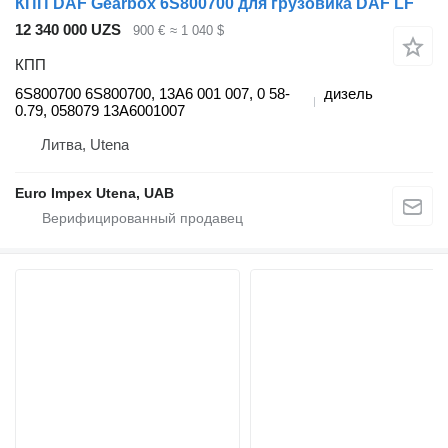
КПП DAF Gearbox 6S800700 для грузовика DAF LF
12 340 000 UZS
900 €
≈ 1 040 $
КПП
6S800700 6S800700, 13A6 001 007, 0 58-
дизель
0.79, 058079 13A6001007
Литва, Utena
Euro Impex Utena, UAB