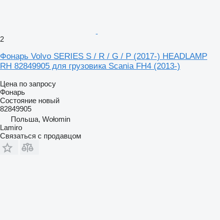
2
Фонарь Volvo SERIES S / R / G / P (2017-) HEADLAMP
RH 82849905 для грузовика Scania FH4 (2013-)
Цена по запросу
Фонарь
Состояние
новый
82849905
Польша, Wołomin
Lamiro
Связаться с продавцом