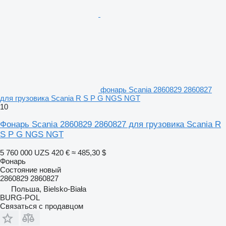
фонарь Scania 2860829 2860827
для грузовика Scania R S P G NGS NGT
10
Фонарь Scania 2860829 2860827 для грузовика Scania R
S P G NGS NGT
5 760 000 UZS
420 €
≈ 485,30 $
Фонарь
Состояние
новый
2860829 2860827
Польша, Bielsko-Biała
BURG-POL
Связаться с продавцом