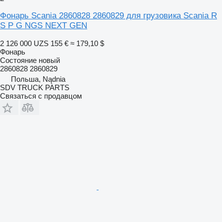
Фонарь Scania 2860828 2860829 для грузовика Scania R
S P G NGS NEXT GEN
2 126 000 UZS
155 €
≈ 179,10 $
Фонарь
Состояние
новый
2860828 2860829
Польша, Nądnia
SDV TRUCK PARTS
Связаться с продавцом