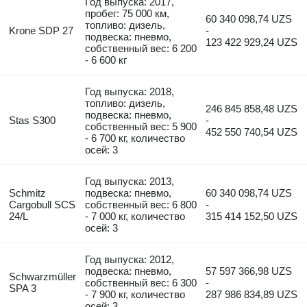
Год выпуска: 2017,
пробег: 75 000 км,
60 340 098,74 UZS
топливо: дизель,
Krone SDP 27
-
подвеска: пневмо,
123 422 929,24 UZS
собственный вес: 6 200
- 6 600 кг
Год выпуска: 2018,
топливо: дизель,
246 845 858,48 UZS
подвеска: пневмо,
Stas S300
-
собственный вес: 5 900
452 550 740,54 UZS
- 6 700 кг, количество
осей: 3
Год выпуска: 2013,
Schmitz
подвеска: пневмо,
60 340 098,74 UZS
Cargobull SCS
собственный вес: 6 800
-
24/L
- 7 000 кг, количество
315 414 152,50 UZS
осей: 3
Год выпуска: 2012,
подвеска: пневмо,
57 597 366,98 UZS
Schwarzmüller
собственный вес: 6 300
-
SPA 3
- 7 900 кг, количество
287 986 834,89 UZS
осей: 3