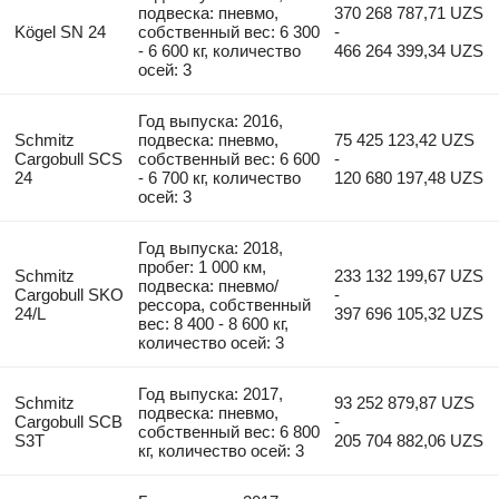
подвеска: пневмо,
370 268 787,71 UZS
Kögel SN 24
собственный вес: 6 300
-
- 6 600 кг, количество
466 264 399,34 UZS
осей: 3
Год выпуска: 2016,
Schmitz
подвеска: пневмо,
75 425 123,42 UZS
Cargobull SCS
собственный вес: 6 600
-
24
- 6 700 кг, количество
120 680 197,48 UZS
осей: 3
Год выпуска: 2018,
пробег: 1 000 км,
Schmitz
233 132 199,67 UZS
подвеска: пневмо/
Cargobull SKO
-
рессора, собственный
24/L
397 696 105,32 UZS
вес: 8 400 - 8 600 кг,
количество осей: 3
Год выпуска: 2017,
Schmitz
93 252 879,87 UZS
подвеска: пневмо,
Cargobull SCB
-
собственный вес: 6 800
S3T
205 704 882,06 UZS
кг, количество осей: 3