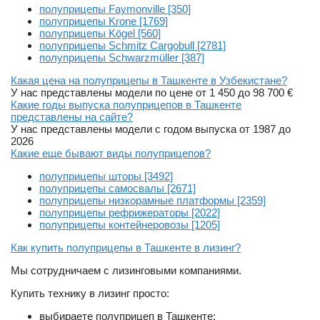
полуприцепы Faymonville [350]
полуприцепы Krone [1769]
полуприцепы Kögel [560]
полуприцепы Schmitz Cargobull [2781]
полуприцепы Schwarzmüller [387]
Какая цена на полуприцепы в Ташкенте в Узбекистане?
У нас представлены модели по цене от 1 450 до 98 700 €
Какие годы выпуска полуприцепов в Ташкенте
представлены на сайте?
У нас представлены модели с годом выпуска от 1987 до
2026
Какие еще бывают виды полуприцепов?
полуприцепы шторы [3492]
полуприцепы самосвалы [2671]
полуприцепы низкорамные платформы [2359]
полуприцепы рефрижераторы [2022]
полуприцепы контейнеровозы [1205]
Как купить полуприцепы в Ташкенте в лизинг?
Мы сотрудничаем с лизинговыми компаниями.
Купить технику в лизинг просто:
выбираете полуприцеп в Ташкенте;