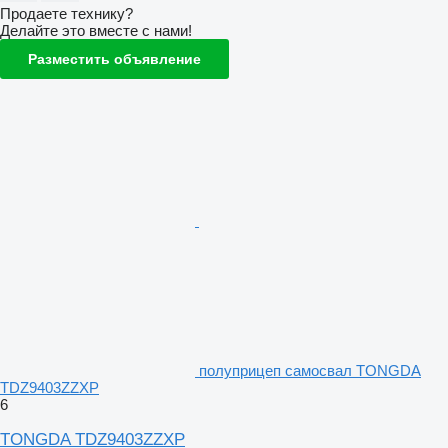
Продаете технику?
Делайте это вместе с нами!
Разместить объявление
полуприцеп самосвал TONGDA
TDZ9403ZZXP
6
TONGDA TDZ9403ZZXP