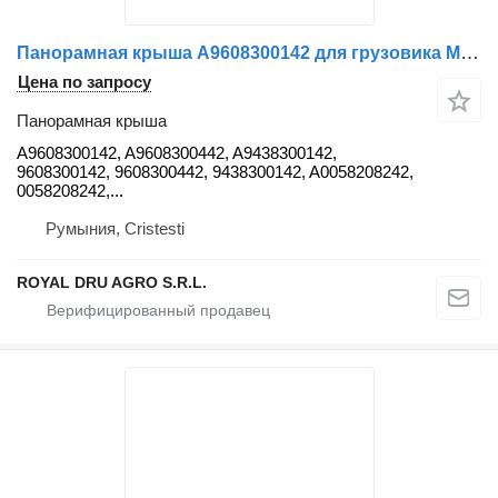
Панорамная крыша A9608300142 для грузовика Mercedes-Benz
Цена по запросу
Панорамная крыша
A9608300142, A9608300442, A9438300142,
9608300142, 9608300442, 9438300142, A0058208242,
0058208242,...
Румыния, Cristesti
ROYAL DRU AGRO S.R.L.