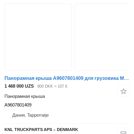
Панорамная крыша A9607801409 для грузовика Mercedes-Benz
1 468 000 UZS
800 DKK
≈ 107 €
Панорамная крыша
A9607801409
Дания, Tappernøje
KNL TRUCKPARTS APS – DENMARK