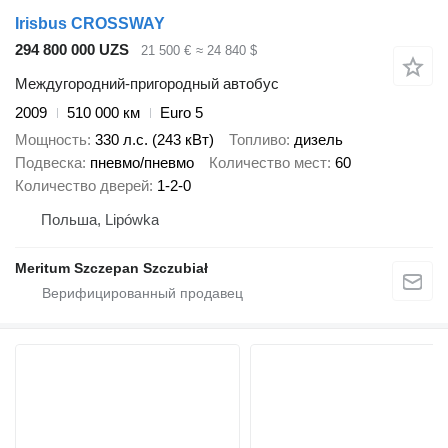
Irisbus CROSSWAY
294 800 000 UZS
21 500 €
≈ 24 840 $
Междугородний-пригородный автобус
2009
510 000 км
Euro 5
Мощность
330 л.с. (243 кВт)
Топливо
дизель
Подвеска
пневмо/пневмо
Количество мест
60
Количество дверей
1-2-0
Польша, Lipówka
Meritum Szczepan Szczubiał