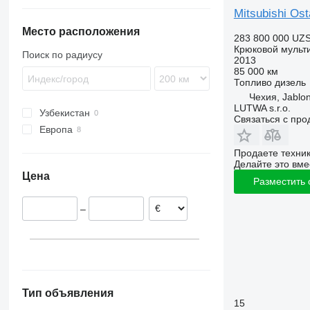
Unimog
S-series
Mitsubishi Ost
eActros
Место расположения
283 800 000 UZ
Крюковой мульт
Поиск по радиусу
2013
85 000 км
Топливо
дизель
Чехия, Jablo
LUTWA s.r.o.
Узбекистан
Связаться с пр
Европа
Чехия
Продаете техни
Германия
Делайте это вме
Цена
Финляндия
Разместить
–
Тип объявления
15