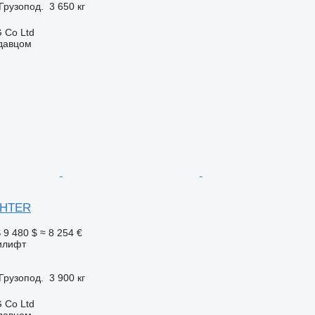
Грузопод.
3 650 кг
 Co Ltd
одавцом
IGHTER
S
9 480 $
≈ 8 254 €
илифт
Грузопод.
3 900 кг
 Co Ltd
одавцом