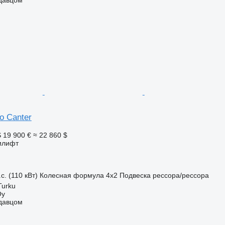
o Canter
S
19 900 €
≈ 22 860 $
илифт
с. (110 кВт)
Колесная формула
4x2
Подвеска
рессора/рессора
Turku
Oy
одавцом