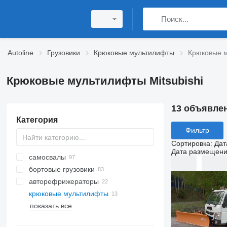
Autoline
Грузовики
Крюковые мультилифты
Крюковые м
Крюковые мультилифты Mitsubishi
13 объявле
Категория
Фильтр
Сортировка
:
Дат
Дата размещен
самосвалы
бортовые грузовики
авторефрижераторы
крюковые мультилифты
показать все