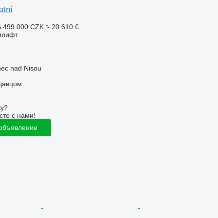
atní
S
499 000 CZK
≈ 20 610 €
илифт
nec nad Nisou
одавцом
ку?
сте с нами!
 объявление