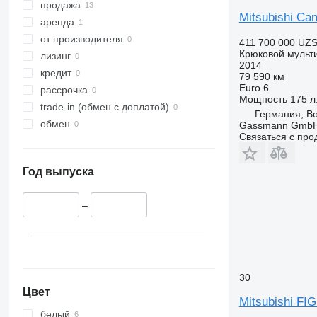
продажа
Mitsubishi Ca
аренда
от производителя
411 700 000 UZ
Крюковой мульт
лизинг
2014
кредит
79 590 км
Euro 6
рассрочка
Мощность
175 л.
trade-in (обмен с доплатой)
Германия, B
обмен
Gassmann Gmb
Связаться с пр
Год выпуска
–
30
Цвет
Mitsubishi F
белый