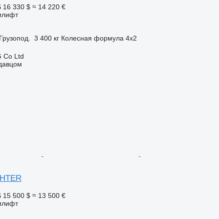
S
16 330 $
≈ 14 220 €
илифт
Грузопод.
3 400 кг
Колесная формула
4x2
 Co Ltd
одавцом
IGHTER
S
15 500 $
≈ 13 500 €
илифт