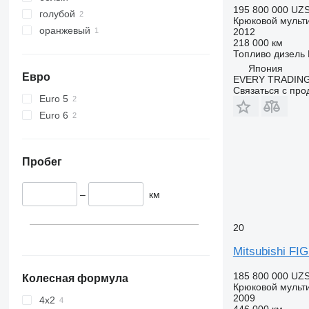
195 800 000 UZ
голубой
Крюковой мульт
оранжевый
2012
218 000 км
Топливо
дизель
Япония
Евро
EVERY TRADING
Связаться с пр
Euro 5
Euro 6
Пробег
–
км
20
Mitsubishi F
185 800 000 UZ
Колесная формула
Крюковой мульт
2009
4x2
446 000 км