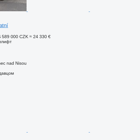
atní
S
589 000 CZK
≈ 24 330 €
илифт
nec nad Nisou
одавцом