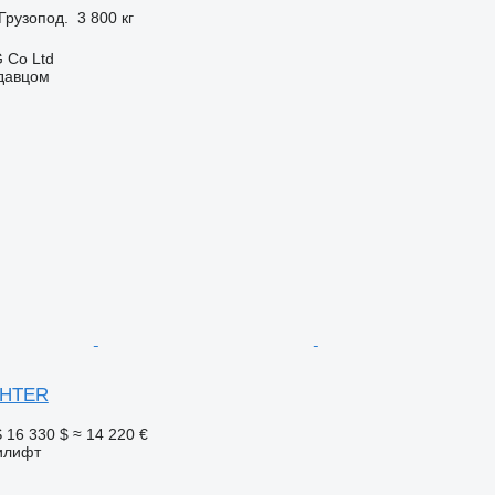
Грузопод.
3 800 кг
 Co Ltd
одавцом
IGHTER
S
16 330 $
≈ 14 220 €
илифт