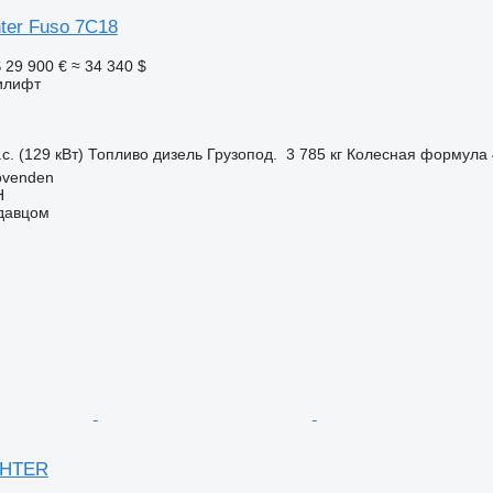
nter Fuso 7C18
S
29 900 €
≈ 34 340 $
илифт
с. (129 кВт)
Топливо
дизель
Грузопод.
3 785 кг
Колесная формула
ovenden
H
одавцом
IGHTER