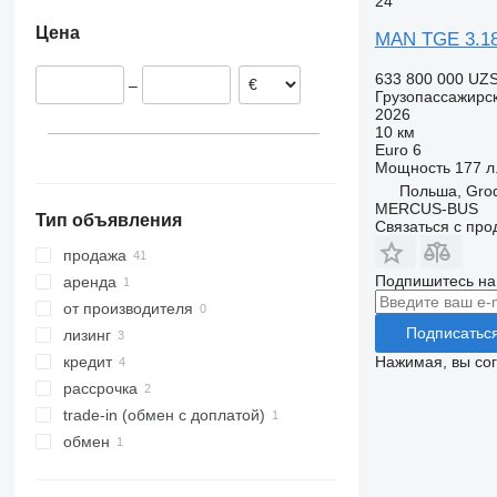
24
Польша
Цена
MAN TGE 3.1
Литва
Финляндия
633 800 000 UZ
–
Португалия
Грузопассажирс
2026
Нидерланды
10 км
Euro 6
Мощность
177 л.
Польша, Grod
MERCUS-BUS
Тип объявления
Связаться с пр
продажа
Подпишитесь на
аренда
от производителя
Подписатьс
лизинг
Нажимая, вы со
кредит
рассрочка
trade-in (обмен с доплатой)
обмен