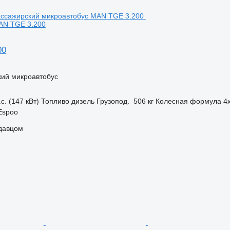
AN TGE 3.200
00
кий микроавтобус
с. (147 кВт)
Топливо
дизель
Грузопод.
506 кг
Колесная формула
4
Espoo
одавцом