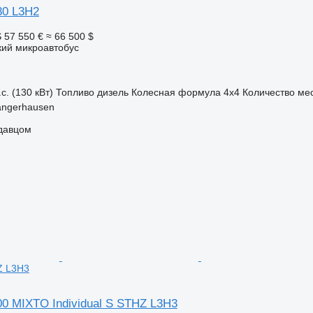
80 L3H2
S
57 550 €
≈ 66 500 $
кий микроавтобус
с. (130 кВт)
Топливо
дизель
Колесная формула
4x4
Количество ме
angerhausen
одавцом
HZ L3H3
0 MIXTO Individual S STHZ L3H3