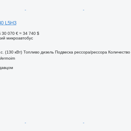
80 L5H3
S
30 070 €
≈ 34 740 $
кий микроавтобус
с. (130 кВт)
Топливо
дизель
Подвеска
рессора/рессора
Количество
 Vermoim
одавцом