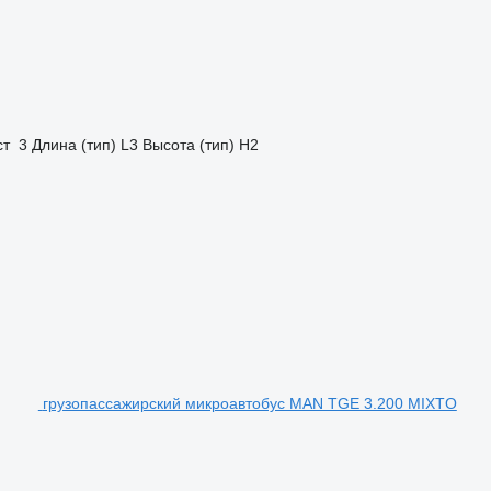
ст
3
Длина (тип)
L3
Высота (тип)
H2
грузопассажирский микроавтобус MAN TGE 3.200 MIXTO