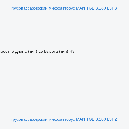
грузопассажирский микроавтобус MAN TGE 3.180 L5H3
 мест
6
Длина (тип)
L5
Высота (тип)
H3
грузопассажирский микроавтобус MAN TGE 3.180 L3H2