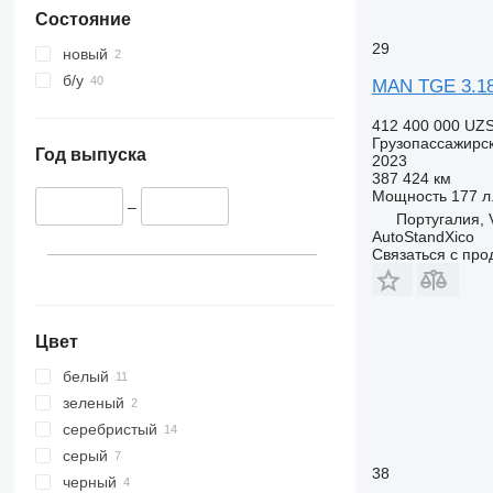
Состояние
29
новый
б/у
MAN TGE 3.1
412 400 000 UZ
Грузопассажирс
Год выпуска
2023
387 424 км
Мощность
177 л.
–
Португалия,
AutoStandXico
Связаться с пр
Цвет
белый
зеленый
серебристый
серый
38
черный