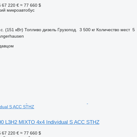
S
67 220 €
≈ 77 660 $
кий микроавтобус
с. (151 кВт)
Топливо
дизель
Грузопод.
3 500 кг
Количество мест
5
angerhausen
одавцом
idual S ACC STHZ
0 L3H2 MIXTO 4x4 Individual S ACC STHZ
S
67 220 €
≈ 77 660 $