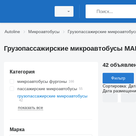
Autoline
Микроавтобусы
Грузопассажирские микроавтобу
Грузопассажирские микроавтобусы MA
42 объявле
Категория
Фильтр
микроавтобусы фургоны
Сортировка
:
Дат
пассажирские микроавтобусы
Дата размещен
грузопассажирские микроавтобусы
показать все
Марка