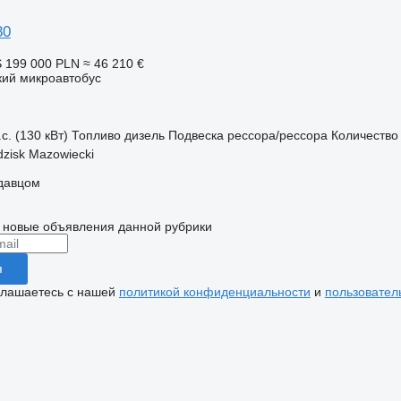
80
S
199 000 PLN
≈ 46 210 €
кий микроавтобус
с. (130 кВт)
Топливо
дизель
Подвеска
рессора/рессора
Количество
zisk Mazowiecki
одавцом
 новые объявления данной рубрики
я
глашаетесь с нашей
политикой конфиденциальности
и
пользовател