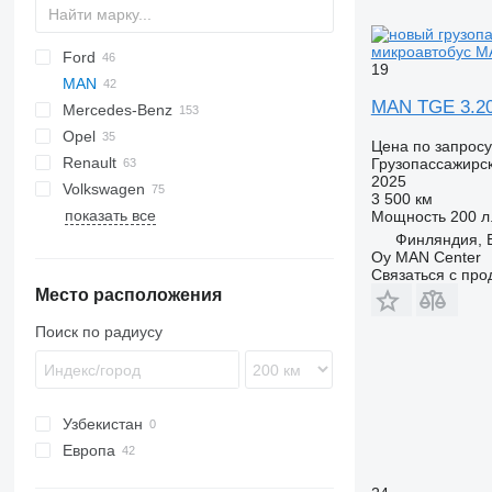
микроавтобус M
Ford
Jumper
Ducato
19
MAN
Jumpy
Scudo
L-series
Daily
MAN TGE 3.2
Mercedes-Benz
Talento
Transit
TGE
Opel
Sprinter
Caravan
TGE 3.140
Цена по запросу
Renault
V-Class
Clipper
Movano
Boxer
TGE 3.160
Грузопассажирс
2025
Volkswagen
Vario
NV
Vivaro
Expert
G-series
Hiace
TGE 3.180
3 500 км
показать все
Viano
Vanette
Master
Lite Ace
Caravelle
2206
TGE 3.200
Мощность
200 л.
Финляндия, 
Vito
T-series
Proace
Crafter
Oy MAN Center
eVito
Trafic
Voxy
Golf
Связаться с пр
Место расположения
LT
Multivan
Поиск по радиусу
Transporter
Узбекистан
Европа
Германия