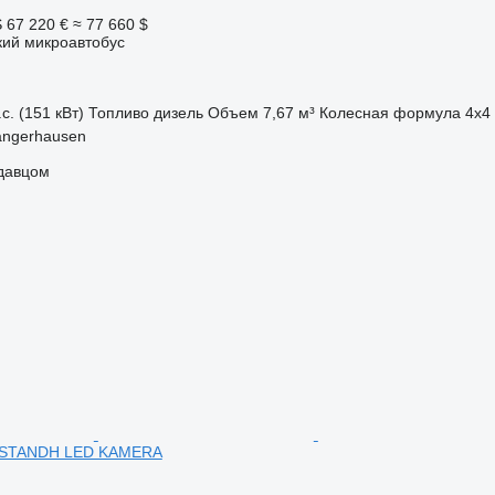
S
67 220 €
≈ 77 660 $
кий микроавтобус
с. (151 кВт)
Топливо
дизель
Объем
7,67 м³
Колесная формула
4x4
angerhausen
одавцом
 STANDH LED KAMERA