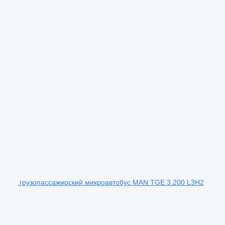
грузопассажирский микроавтобус MAN TGE 3.200 L3H2