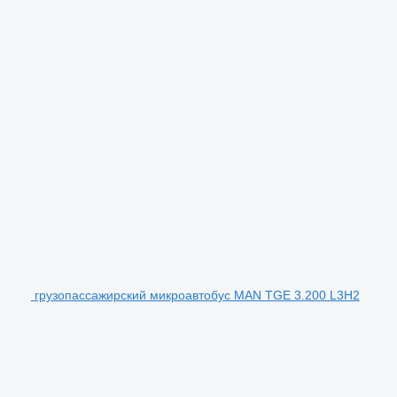
грузопассажирский микроавтобус MAN TGE 3.200 L3H2