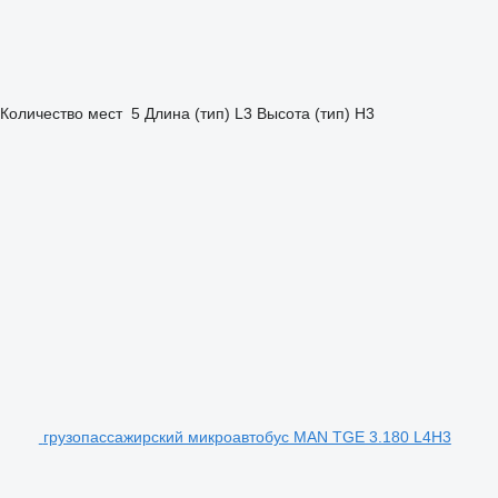
Количество мест
5
Длина (тип)
L3
Высота (тип)
H3
грузопассажирский микроавтобус MAN TGE 3.180 L4H3