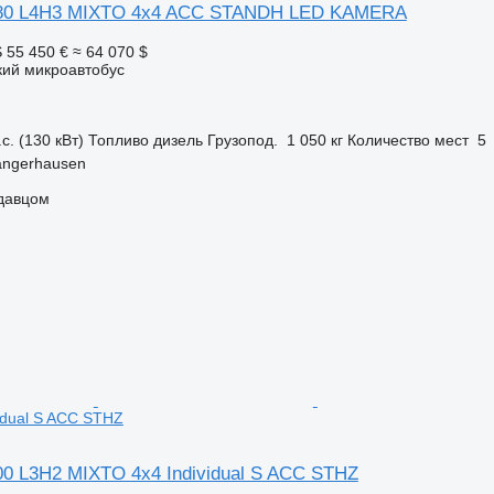
80 L4H3 MIXTO 4x4 ACC STANDH LED KAMERA
S
55 450 €
≈ 64 070 $
кий микроавтобус
с. (130 кВт)
Топливо
дизель
Грузопод.
1 050 кг
Количество мест
5
angerhausen
одавцом
idual S ACC STHZ
0 L3H2 MIXTO 4x4 Individual S ACC STHZ