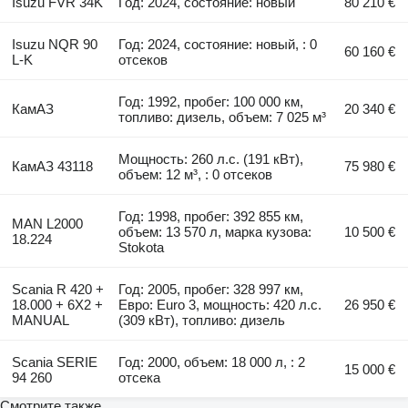
Isuzu FVR 34K
Год: 2024, состояние: новый
80 210 €
Isuzu NQR 90
Год: 2024, состояние: новый, : 0
60 160 €
L-K
отсеков
Год: 1992, пробег: 100 000 км,
КамАЗ
20 340 €
топливо: дизель, объем: 7 025 м³
Мощность: 260 л.с. (191 кВт),
КамАЗ 43118
75 980 €
объем: 12 м³, : 0 отсеков
Год: 1998, пробег: 392 855 км,
MAN L2000
объем: 13 570 л, марка кузова:
10 500 €
18.224
Stokota
Scania R 420 +
Год: 2005, пробег: 328 997 км,
18.000 + 6X2 +
Евро: Euro 3, мощность: 420 л.с.
26 950 €
MANUAL
(309 кВт), топливо: дизель
Scania SERIE
Год: 2000, объем: 18 000 л, : 2
15 000 €
94 260
отсека
Смотрите также