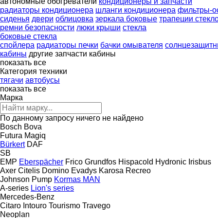
автономные обогреватели
кондиционеры и запчасти
радиаторы кондиционера
шланги кондиционера
фильтры-о
сиденья
двери
облицовка
зеркала боковые
трапеции стекл
ремни безопасности
люки крыши
стекла
боковые стекла
спойлера
радиаторы печки
бачки омывателя
солнцезащитн
кабины
другие запчасти кабины
показать все
Категория техники
тягачи
автобусы
показать все
Марка
По данному запросу ничего не найдено
Bosch
Bova
Futura
Magiq
Bürkert
DAF
SB
EMP
Eberspächer
Frico
Grundfos
Hispacold
Hydronic
Irisbus
Axer
Citelis
Domino
Evadys
Karosa
Recreo
Johnson Pump
Kormas
MAN
A-series
Lion's series
Mercedes-Benz
Citaro
Intouro
Tourismo
Travego
Neoplan