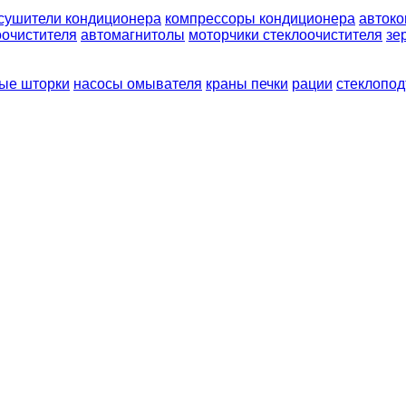
сушители кондиционера
компрессоры кондиционера
авток
оочистителя
автомагнитолы
моторчики стеклоочистителя
зе
ые шторки
насосы омывателя
краны печки
рации
стеклопо