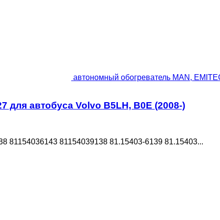
автономный обогреватель MAN, EMITEC
для автобуса Volvo B5LH, B0E (2008-)
 81154036143 81154039138 81.15403-6139 81.15403...