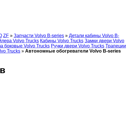
O
ZF
»
Запчасти Volvo B-series
»
Детали кабины Volvo B-
лера Volvo Trucks
Кабины Volvo Trucks
Замки двери Volvo
а боковые Volvo Trucks
Ручки двери Volvo Trucks
Трапеции
vo Trucks
»
Автономные обогреватели Volvo B-series
ов