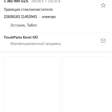
1 382 000 UZS
100,80 €
≈ 116,50 $
Трапеция стеклоочистителя
22608183 21453943
электро
Эстония, Tallinn
TruckParts Eesti OÜ