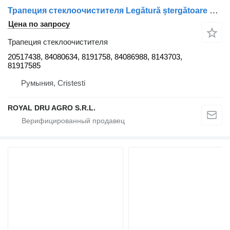
Трапеция стеклоочистителя Legătură ștergătoare de parbriz 20517438 для грузовика Volvo 20517438 / 84080634 / 8191758 / 84086988 / 8143703 / 81917585
Цена по запросу
Трапеция стеклоочистителя
20517438, 84080634, 8191758, 84086988, 8143703,
81917585
Румыния, Cristesti
ROYAL DRU AGRO S.R.L.