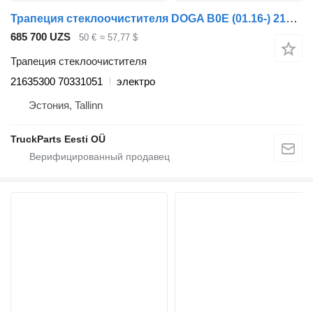
Трапеция стеклоочистителя DOGA B0E (01.16-) 21635300 для автобуса Volvo B5LH, B0E (2008-)
685 700 UZS
50 €
≈ 57,77 $
Трапеция стеклоочистителя
21635300 70331051
электро
Эстония, Tallinn
TruckParts Eesti OÜ