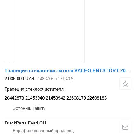
Трапеция стеклоочистителя VALEO,ENTSTÖRT 20442878 для автобуса Volvo B7, B8, B9, B12 bus (2005-)
2 035 000 UZS
148,40 €
≈ 171,40 $
Трапеция стеклоочистителя
20442878 21453940 21453942 22608179 22608183
Эстония, Tallinn
TruckParts Eesti OÜ