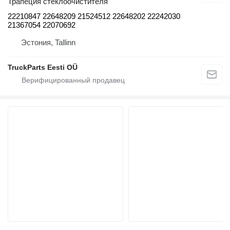
Трапеция стеклоочистителя
22210847 22648209 21524512 22648202 22242030
21367054 22070692
Эстония, Tallinn
TruckParts Eesti OÜ