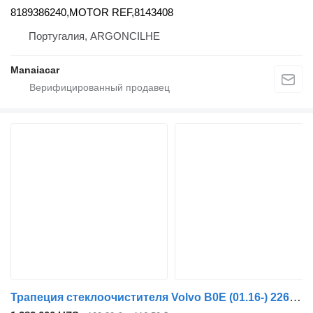
8189386240,MOTOR REF,8143408
Португалия, ARGONCILHE
Manaiacar
Трапеция стеклоочистителя Volvo B0E (01.16-) 22608183 для автобуса Volvo B5LH, B0E (2008-)