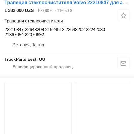
Трапеция стеклоочистителя Volvo 22210847 для автобуса Volvo B5LH, B0E (2008-)
1 382 000 UZS
100,80 €
≈ 116,50 $
Трапеция стеклоочистителя
22210847 22648209 21524512 22648202 22242030
21367054 22070692
Эстония, Tallinn
TruckParts Eesti OÜ