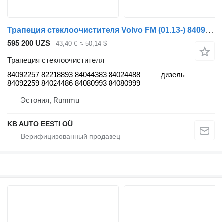
Трапеция стеклоочистителя Volvo FM (01.13-) 84092257 для грузовика Volvo FH, FM, FMX-4 series (2013-)
595 200 UZS
43,40 €
≈ 50,14 $
Трапеция стеклоочистителя
84092257 82218893 84044383 84024488
дизель
84092259 84024486 84080993 84080999
Эстония, Rummu
KB AUTO EESTI OÜ