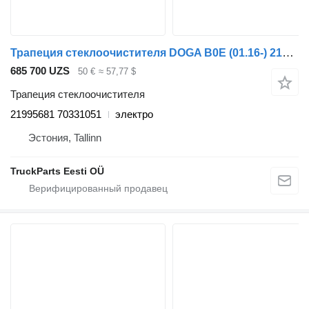
Трапеция стеклоочистителя DOGA B0E (01.16-) 21995681 для автобуса Volvo B5LH, B0E (2008-)
685 700 UZS
50 €
≈ 57,77 $
Трапеция стеклоочистителя
21995681 70331051
электро
Эстония, Tallinn
TruckParts Eesti OÜ