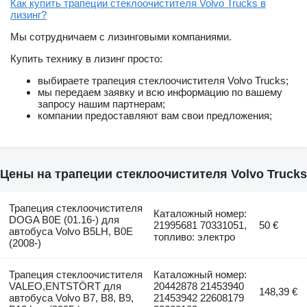
Как купить трапеции стеклоочистителя Volvo Trucks в
лизинг?
Мы сотрудничаем с лизинговыми компаниями.
Купить технику в лизинг просто:
выбираете трапеция стеклоочистителя Volvo Trucks;
мы передаем заявку и всю информацию по вашему
запросу нашим партнерам;
компании предоставляют вам свои предложения;
Цены на трапеции стеклоочистителя Volvo Trucks
Трапеция стеклоочистителя
Каталожный номер:
DOGA B0E (01.16-) для
21995681 70331051,
50 €
автобуса Volvo B5LH, B0E
топливо: электро
(2008-)
Трапеция стеклоочистителя
Каталожный номер:
VALEO,ENTSTÖRT для
20442878 21453940
148,39 €
автобуса Volvo B7, B8, B9,
21453942 22608179