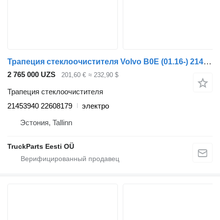
Трапеция стеклоочистителя Volvo B0E (01.16-) 21453940 для автобуса Volvo B5LH, B0E (2008-)
2 765 000 UZS
201,60 €
≈ 232,90 $
Трапеция стеклоочистителя
21453940 22608179
электро
Эстония, Tallinn
TruckParts Eesti OÜ