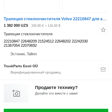
Трапеция стеклоочистителя Volvo 22210847 для автобуса Volvo B5LH, B0E (2008-)
1 382 000 UZS
100,80 €
≈ 116,50 $
Трапеция стеклоочистителя
22210847 22648209 21524512 22648202 22242030
21367054 22070692
Эстония, Tallinn
TruckParts Eesti OÜ
Продаете технику?
Делайте это вместе с нами!