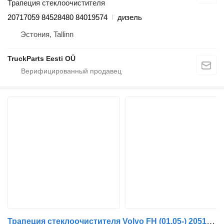
Трапеция стеклоочистителя
20717059 84528480 84019574
дизель
Эстония, Tallinn
TruckParts Eesti OÜ
Трапеция стеклоочистителя Volvo FH (01.05-) 20517438 для тягача Volvo FH12, FH16, NH12, FH, VNL780 (1993-2014)