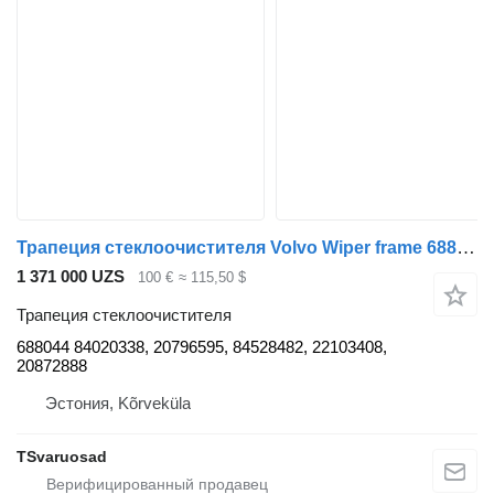
Трапеция стеклоочистителя Volvo Wiper frame 688044 для тягача Volvo FE280
1 371 000 UZS
100 €
≈ 115,50 $
Трапеция стеклоочистителя
688044 84020338, 20796595, 84528482, 22103408,
20872888
Эстония, Kõrveküla
TSvaruosad