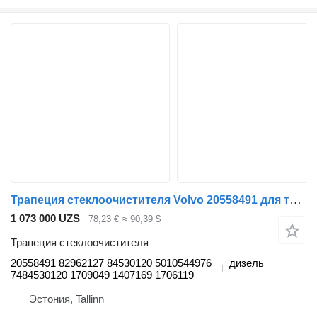
Трапеция стеклоочистителя Volvo 20558491 для тягача Volvo FL, FE (2005-2014)
1 073 000 UZS
78,23 €
≈ 90,39 $
Трапеция стеклоочистителя
20558491 82962127 84530120 5010544976
дизель
7484530120 1709049 1407169 1706119
Эстония, Tallinn