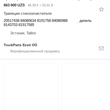
663 600 UZS
48,39 €
≈ 55,91 $
Трапеция стеклоочистителя
20517438 84080634 8191758 84086988
дизель
8143703 81917585
Эстония, Tallinn
TruckParts Eesti OÜ