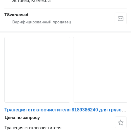
Эстония, Kõrveküla
TSvaruosad
Трапеция стеклоочистителя 8189386240 для грузовика Volvo FL/FM/FH/VN/VNL/VNX/FMX/F/N
Цена по запросу
Трапеция стеклоочистителя