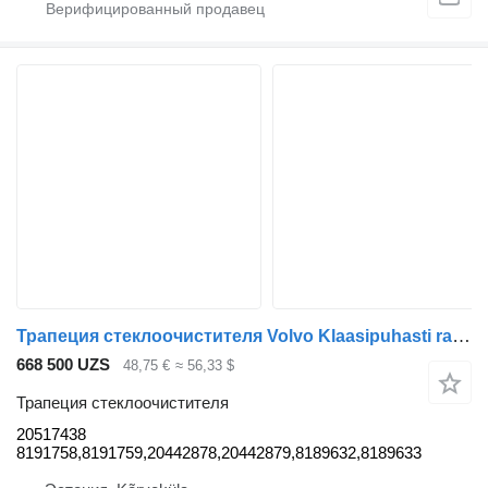
Трапеция стеклоочистителя Volvo Klaasipuhasti raam 20517438 для тягача Volvo FH12
668 500 UZS
48,75 €
≈ 56,33 $
Трапеция стеклоочистителя
20517438
8191758,8191759,20442878,20442879,8189632,8189633