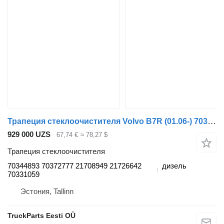
Трапеция стеклоочистителя Volvo B7R (01.06-) 70344893 для автобуса Volvo B7, B8, B9, B12 bus (2005-)
929 000 UZS
67,74 €
≈ 78,27 $
Трапеция стеклоочистителя
70344893 70372777 21708949 21726642
дизель
70331059
Эстония, Tallinn
TruckParts Eesti OÜ