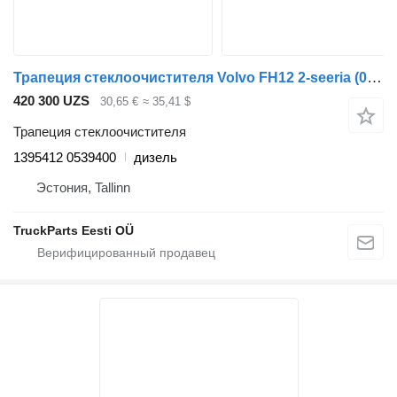
Трапеция стеклоочистителя Volvo FH12 2-seeria (01.02-) 1395412 0539400 для тягача Volvo FH12, FH16, NH12, FH, VNL780 (1993-2014)
420 300 UZS
30,65 €
≈ 35,41 $
Трапеция стеклоочистителя
1395412 0539400
дизель
Эстония, Tallinn
TruckParts Eesti OÜ