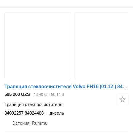
Трапеция стеклоочистителя Volvo FH16 (01.12-) 84092257 для грузовика Volvo FH12, FH16, NH12, FH, VNL780 (1993-2014)
595 200 UZS
43,40 €
≈ 50,14 $
Трапеция стеклоочистителя
84092257 84024488
дизель
Эстония, Rummu