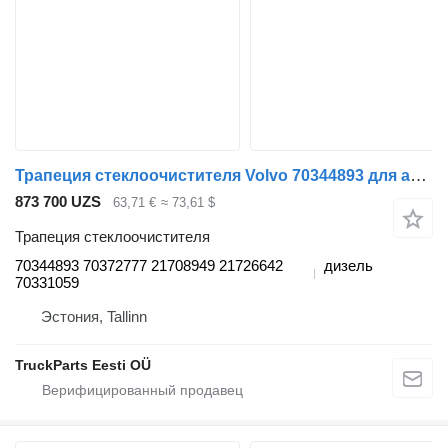
Трапеция стеклоочистителя Volvo 70344893 для автобуса Volvo B6, B7, B9, B10, B12 bus (1978-2011)
873 700 UZS
63,71 €
≈ 73,61 $
Трапеция стеклоочистителя
70344893 70372777 21708949 21726642
дизель
70331059
Эстония, Tallinn
TruckParts Eesti OÜ