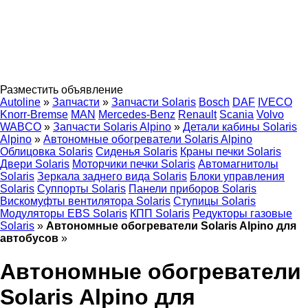
Разместить объявление
Autoline
»
Запчасти
»
Запчасти Solaris
Bosch
DAF
IVECO
Knorr-Bremse
MAN
Mercedes-Benz
Renault
Scania
Volvo
WABCO
»
Запчасти Solaris Alpino
»
Детали кабины Solaris
Alpino
»
Автономные обогреватели Solaris Alpino
Облицовка Solaris
Сиденья Solaris
Краны печки Solaris
Двери Solaris
Моторчики печки Solaris
Автомагнитолы
Solaris
Зеркала заднего вида Solaris
Блоки управления
Solaris
Суппорты Solaris
Панели приборов Solaris
Вискомуфты вентилятора Solaris
Ступицы Solaris
Модуляторы EBS Solaris
КПП Solaris
Редукторы газовые
Solaris
»
Автономные обогреватели Solaris Alpino для
автобусов
»
Автономные обогреватели
Solaris Alpino для