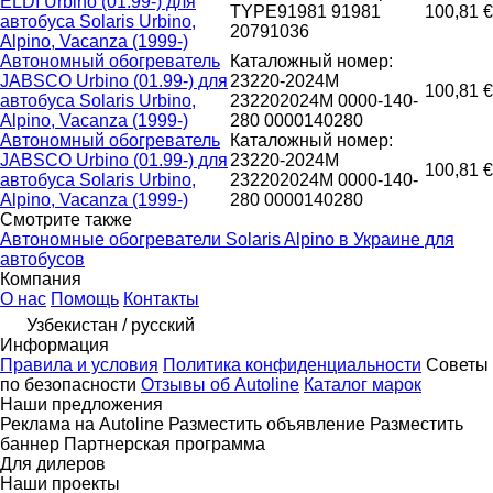
ELDI Urbino (01.99-) для
TYPE91981 91981
100,81 €
автобуса Solaris Urbino,
20791036
Alpino, Vacanza (1999-)
Автономный обогреватель
Каталожный номер:
JABSCO Urbino (01.99-) для
23220-2024M
100,81 €
автобуса Solaris Urbino,
232202024M 0000-140-
Alpino, Vacanza (1999-)
280 0000140280
Автономный обогреватель
Каталожный номер:
JABSCO Urbino (01.99-) для
23220-2024M
100,81 €
автобуса Solaris Urbino,
232202024M 0000-140-
Alpino, Vacanza (1999-)
280 0000140280
Смотрите также
Автономные обогреватели Solaris Alpino в Украине для
автобусов
Компания
О нас
Помощь
Контакты
Узбекистан / русский
Информация
Правила и условия
Политика конфиденциальности
Советы
по безопасности
Отзывы об Autoline
Каталог марок
Наши предложения
Реклама на Autoline
Разместить объявление
Разместить
баннер
Партнерская программа
Для дилеров
Наши проекты