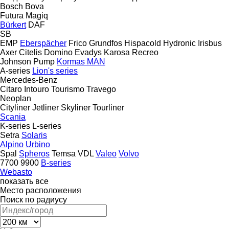
Bosch
Bova
Futura
Magiq
Bürkert
DAF
SB
EMP
Eberspächer
Frico
Grundfos
Hispacold
Hydronic
Irisbus
Axer
Citelis
Domino
Evadys
Karosa
Recreo
Johnson Pump
Kormas
MAN
A-series
Lion's series
Mercedes-Benz
Citaro
Intouro
Tourismo
Travego
Neoplan
Cityliner
Jetliner
Skyliner
Tourliner
Scania
K-series
L-series
Setra
Solaris
Alpino
Urbino
Spal
Spheros
Temsa
VDL
Valeo
Volvo
7700
9900
B-series
Webasto
показать все
Место расположения
Поиск по радиусу