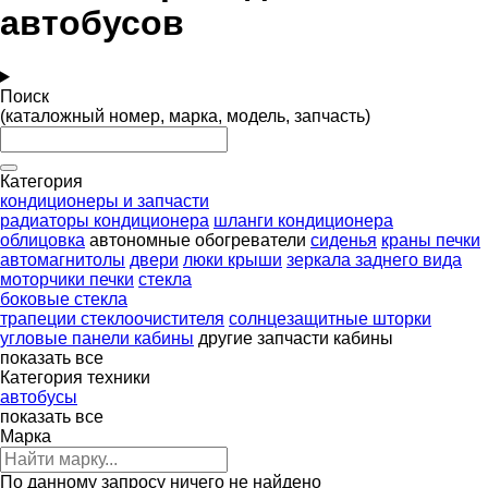
автобусов
Поиск
(каталожный номер, марка, модель, запчасть)
Категория
кондиционеры и запчасти
радиаторы кондиционера
шланги кондиционера
облицовка
автономные обогреватели
сиденья
краны печки
автомагнитолы
двери
люки крыши
зеркала заднего вида
моторчики печки
стекла
боковые стекла
трапеции стеклоочистителя
солнцезащитные шторки
угловые панели кабины
другие запчасти кабины
показать все
Категория техники
автобусы
показать все
Марка
По данному запросу ничего не найдено