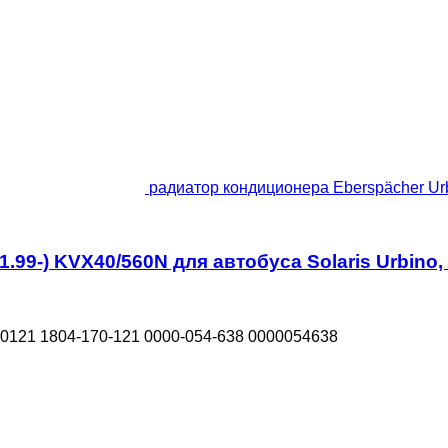
радиатор кондиционера Eberspächer Urbi
99-) KVX40/560N для автобуса Solaris Urbino, A
0121 1804-170-121 0000-054-638 0000054638