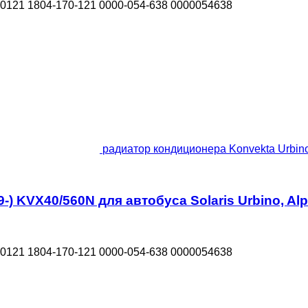
0121 1804-170-121 0000-054-638 0000054638
радиатор кондиционера Konvekta Urbino 
) KVX40/560N для автобуса Solaris Urbino, Alpi
0121 1804-170-121 0000-054-638 0000054638