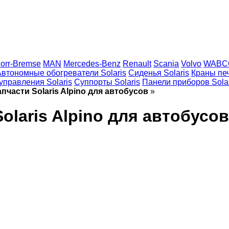
orr-Bremse
MAN
Mercedes-Benz
Renault
Scania
Volvo
WABC
Автономные обогреватели Solaris
Сиденья Solaris
Краны печ
управления Solaris
Суппорты Solaris
Панели приборов Solar
части Solaris Alpino для автобусов
»
laris Alpino для автобусов