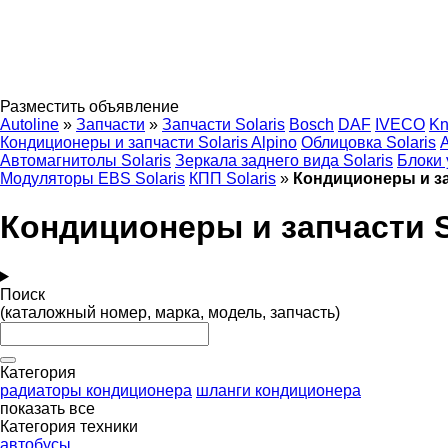
Разместить объявление
Autoline
»
Запчасти
»
Запчасти Solaris
Bosch
DAF
IVECO
Kn
Кондиционеры и запчасти Solaris Alpino
Облицовка Solaris
Автомагнитолы Solaris
Зеркала заднего вида Solaris
Блоки 
Модуляторы EBS Solaris
КПП Solaris
»
Кондиционеры и зап
Кондиционеры и запчасти So
Поиск
(каталожный номер, марка, модель, запчасть)
Категория
радиаторы кондиционера
шланги кондиционера
показать все
Категория техники
автобусы