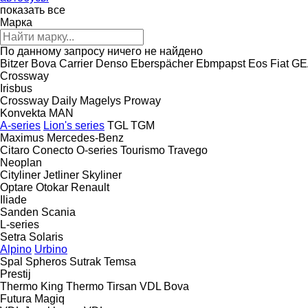
показать все
Марка
По данному запросу ничего не найдено
Bitzer
Bova
Carrier
Denso
Eberspächer
Ebmpapst
Eos
Fiat
GE
Crossway
Irisbus
Crossway
Daily
Magelys
Proway
Konvekta
MAN
A-series
Lion's series
TGL
TGM
Maximus
Mercedes-Benz
Citaro
Conecto
O-series
Tourismo
Travego
Neoplan
Cityliner
Jetliner
Skyliner
Optare
Otokar
Renault
Iliade
Sanden
Scania
L-series
Setra
Solaris
Alpino
Urbino
Spal
Spheros
Sutrak
Temsa
Prestij
Thermo King
Thermo
Tirsan
VDL Bova
Futura
Magiq