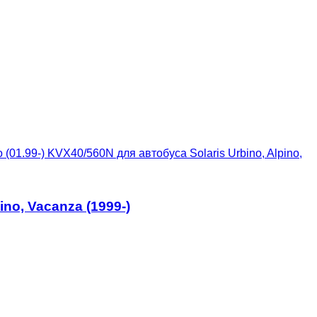
(01.99-) KVX40/560N для автобуса Solaris Urbino, Alpino,
no, Vacanza (1999-)