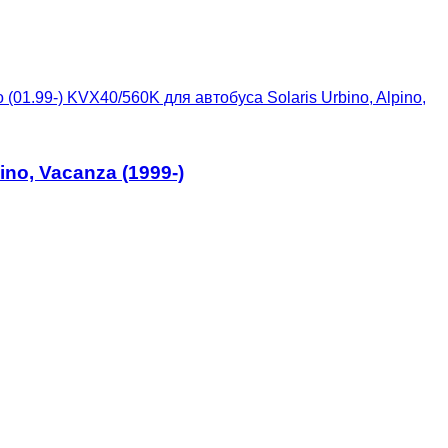
(01.99-) KVX40/560K для автобуса Solaris Urbino, Alpino,
no, Vacanza (1999-)