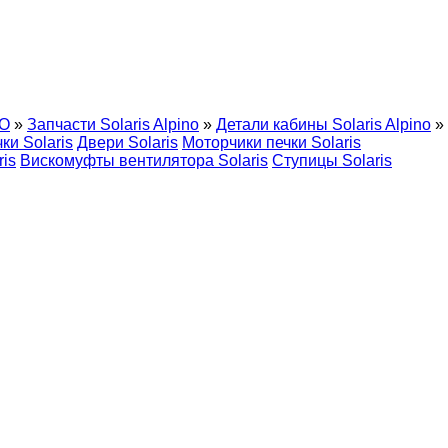
O
»
Запчасти Solaris Alpino
»
Детали кабины Solaris Alpino
»
ки Solaris
Двери Solaris
Моторчики печки Solaris
is
Вискомуфты вентилятора Solaris
Ступицы Solaris