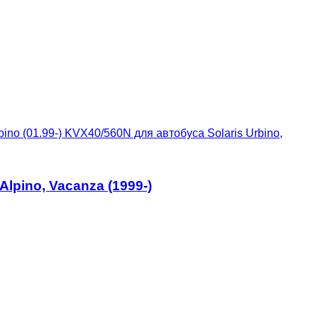
no (01.99-) KVX40/560N для автобуса Solaris Urbino,
lpino, Vacanza (1999-)