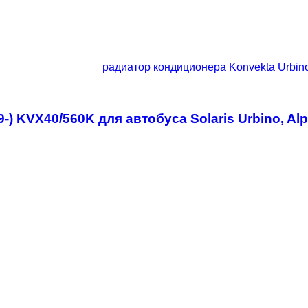
радиатор кондиционера Konvekta Urbino 
) KVX40/560K для автобуса Solaris Urbino, Alpi