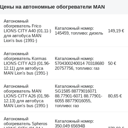
Цены на автономные обогреватели MAN
Автономный
обогреватель Frico
Каталожный номер:
LIONS CITY A40 (01.11-)
149,19 €
145459, топливо: дизель
для автобуса MAN
Lion's bus (1991-)
Автономный
обогреватель Kormas
Каталожный номер:
LIONS CITY A23 (01.96-
5704300240014 70318680
50 €
12.11) для автобуса
20757756, топливо: газ
MAN Lion's bus (1991-)
Автономный
Каталожный номер:
обогреватель MAN
SG1585 88779016071
LIONS CITY A26 (01.98-
88.77901-6071 88.77901-
80,65 €
12.13) для автобуса
6055 88779016055,
MAN Lion's bus (1991-)
топливо: газ
Автономный
Каталожный номер:
обогреватель Spheros
350.049 65694B