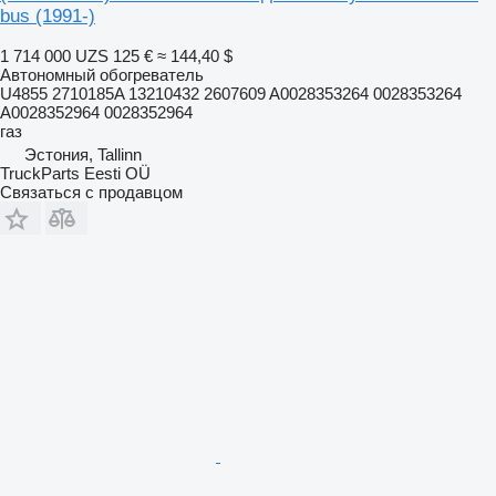
bus (1991-)
1 714 000 UZS
125 €
≈ 144,40 $
Автономный обогреватель
U4855 2710185A 13210432 2607609 A0028353264 0028353264
A0028352964 0028352964
газ
Эстония, Tallinn
TruckParts Eesti OÜ
Связаться с продавцом