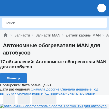
Запчасти
Запчасти MAN
Детали кабины MAN
А
Автономные обогреватели MAN для
автобусов
17 объявлений:
Автономные обогреватели MAN
для автобусов
Фильтр
Сортировка
:
Дата размещения
Дата размещения
Сначала дорогие
Сначала дешевые
Год
выпуска - сначала новые
Год выпуска - сначала старые