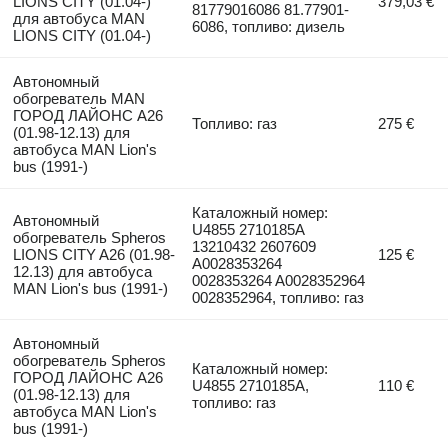
LIONS CITY (01.04-)
379,03 €
81779016086 81.77901-
для автобуса MAN
6086, топливо: дизель
LIONS CITY (01.04-)
Автономный
обогреватель MAN
ГОРОД ЛАЙОНС А26
Топливо: газ
275 €
(01.98-12.13) для
автобуса MAN Lion's
bus (1991-)
Каталожный номер:
Автономный
U4855 2710185A
обогреватель Spheros
13210432 2607609
LIONS CITY A26 (01.98-
125 €
A0028353264
12.13) для автобуса
0028353264 A0028352964
MAN Lion's bus (1991-)
0028352964, топливо: газ
Автономный
обогреватель Spheros
Каталожный номер:
ГОРОД ЛАЙОНС А26
U4855 2710185A,
110 €
(01.98-12.13) для
топливо: газ
автобуса MAN Lion's
bus (1991-)