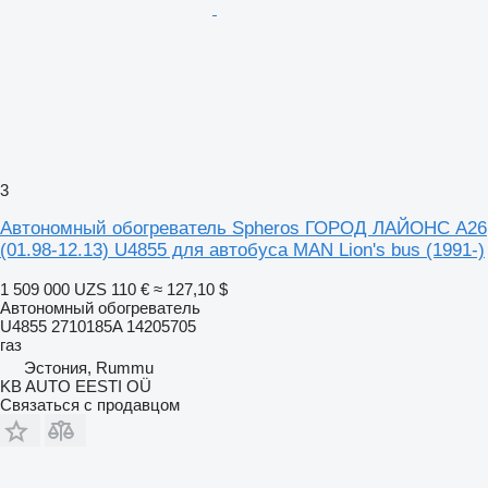
3
Автономный обогреватель Spheros ГОРОД ЛАЙОНС А26
(01.98-12.13) U4855 для автобуса MAN Lion's bus (1991-)
1 509 000 UZS
110 €
≈ 127,10 $
Автономный обогреватель
U4855 2710185A 14205705
газ
Эстония, Rummu
KB AUTO EESTI OÜ
Связаться с продавцом