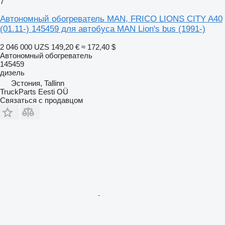
7
Автономный обогреватель MAN, FRICO LIONS CITY A40
(01.11-) 145459 для автобуса MAN Lion's bus (1991-)
2 046 000 UZS
149,20 €
≈ 172,40 $
Автономный обогреватель
145459
дизель
Эстония, Tallinn
TruckParts Eesti OÜ
Связаться с продавцом