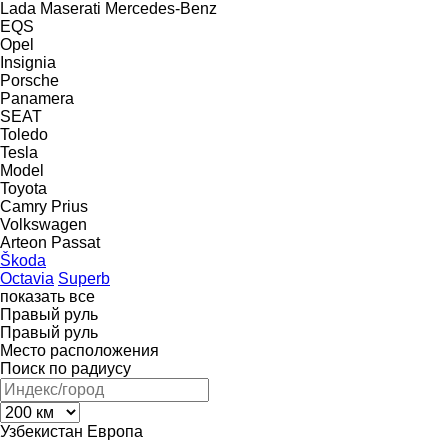
Lada
Maserati
Mercedes-Benz
EQS
Opel
Insignia
Porsche
Panamera
SEAT
Toledo
Tesla
Model
Toyota
Camry
Prius
Volkswagen
Arteon
Passat
Škoda
Octavia
Superb
показать все
Правый руль
Правый руль
Место расположения
Поиск по радиусу
Узбекистан
Европа