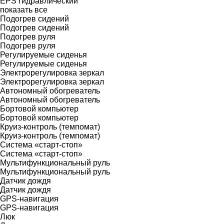
EPS
гидравлический
показать все
Подогрев сидений
Подогрев сидений
Подогрев руля
Подогрев руля
Регулируемые сиденья
Регулируемые сиденья
Электрорегулировка зеркал
Электрорегулировка зеркал
Автономный обогреватель
Автономный обогреватель
Бортовой компьютер
Бортовой компьютер
Круиз-контроль (темпомат)
Круиз-контроль (темпомат)
Система «старт-стоп»
Система «старт-стоп»
Мультифункциональный руль
Мультифункциональный руль
Датчик дождя
Датчик дождя
GPS-навигация
GPS-навигация
Люк