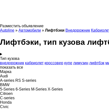
Разместить объявление
Autoline
»
Автомобили
»
Лифтбэки
Внедорожник
Кабриоле
Лифтбэки, тип кузова лифт
Тип кузова
внедорожник
кабриолет
кроссовер
купе
лимузин
лифтбэк
м
показать все
Марка
Audi
A-series
RS
S-series
BMW
5-Series
6-Series
M-Series
X-Series
Citroen
C-series
Honda
Civic