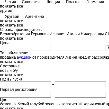
Чехия
Словакия
Швеция
Польша
Германия
показать все
другие
Уругвай
Аргентина
показать все
показать все
Страна-производитель
Великобритания
Германия
Испания
Италия
Нидерланды
С
показать все
Цена
–
Тип объявления
продажа
аукцион
от производителя
лизинг
кредит
рассрочк
показать все
Состояние
новый
б/у
показать все
Год выпуска
–
Первая регистрация
–
Цвет
бежевый
белый
голубой
зеленый
золотистый
коричневый
к
показать все