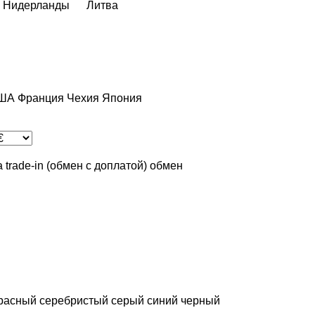
Нидерланды
Литва
ША
Франция
Чехия
Япония
а
trade-in (обмен с доплатой)
обмен
расный
серебристый
серый
синий
черный