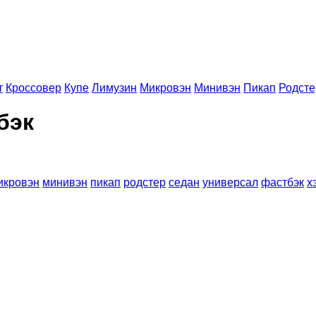
т
Кроссовер
Купе
Лимузин
Микровэн
Минивэн
Пикап
Родсте
бэк
икровэн
минивэн
пикап
родстер
седан
универсал
фастбэк
х