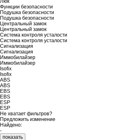
Люк
Функции безопасности
Подушка безопасности
Подушка безопасности
Центральный замок
Центральный замок
Система контроля усталости
Система контроля усталости
Сигнализация
Сигнализация
Иммобилайзер
Иммобилайзер
Isofix
Isofix
ABS
ABS
EBS
EBS
ESP
ESP
Не хватает фильтров?
Предложить изменение
Найдено:
-
показать